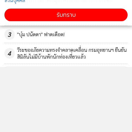
1
ส่วนบุคคล
สมุนไพรไทย/พืชสมุนไพรที่เกี่ยวข้องกับไบโอติก
รับทราบ
2
3
"บุ๋ม ปนัดดา" ฟาดเดือด!
วีระขออภัยความทรงจำคลาดเคลื่อน กรมอุทยานฯ ยืนยัน
4
สิมิลันไม่มีบ้านพักนักท่องเที่ยวแล้ว
ข่าวอื่นในหมวด