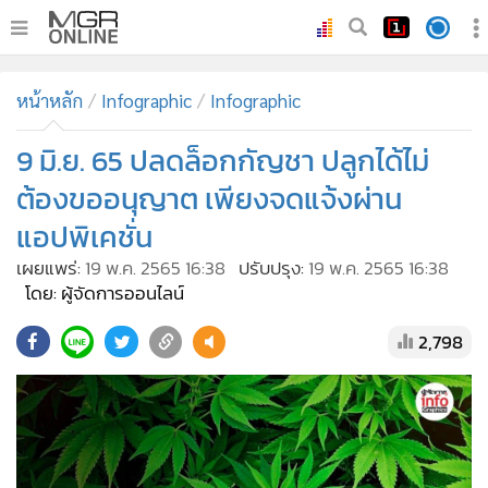
•
หน้าหลัก
หน้าหลัก
Infographic
Infographic
•
ทันเหตุการณ์
•
9 มิ.ย. 65 ปลดล็อกกัญชา ปลูกได้ไม่
ภาคใต้
•
ภูมิภาค
ต้องขออนุญาต เพียงจดแจ้งผ่าน
•
Online Section
แอปพิเคชั่น
•
บันเทิง
เผยแพร่:
19 พ.ค. 2565 16:38
ปรับปรุง:
19 พ.ค. 2565 16:38
•
ผู้จัดการรายวัน
โดย: ผู้จัดการออนไลน์
•
คอลัมนิสต์
2,798
•
ละคร
•
CbizReview
•
Cyber BIZ
•
ผู้จัดกวน