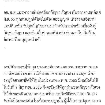
•
เกม
.
•
วิทยาศาสตร์
อย. เผย แนวทาง หลังปลดล็อกกัญชา กัญชง พ้นจากยาเสพติด 9
•
SMEs
มิ.ย. 65 ทุกคนปลูกได้โดยไม่ต้องขออนุญาต เพียงจดแจ้งผ่าน
•
หุ้น
แอปพิเคชั่น “ปลูกกัญ”ของ อย. สำหรับการนำเข้าเมล็ดพันธุ์
กัญชา กัญชง และส่วนอื่นๆ ของพืช เช่น ช่อดอก ใบ กิ่ง ก้าน
•
อินโดจีน
ต้องขอรับอนุญาตนำเข้า
•
กองทุนรวม
.
•
Celeb Online
•
Factcheck
•
ญี่ปุ่น
นพ.วิทิต สฤษฎีชัยกุล รองเลขาธิการคณะกรรมการอาหารและ
•
News1
ยา เปิดเผยว่า จากกรณีที่ประกาศกระทรวงสาธารณสุข เรื่อง
•
Gotomanager
ระบุชื่อยาเสพติดให้โทษในประเภท 5 พ.ศ. 2565 มีผลบังคับใช้
ในวันที่ 9 มิถุนายน 2565 ซึ่งจะมีผลให้ทุกส่วนของกัญชา กัญชง
ไม่ใช่ยาเสพติดประเภท 5 ยกเว้นสารสกัดที่มีสาร THC เกิน 0.2
% ยังเป็นยาเสพติด ในเรื่องการปลูกนั้น ผู้ที่ต้องการปลูกสามารถ