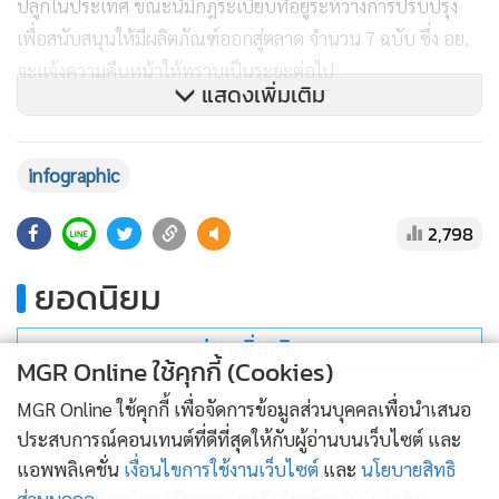
ปลูกในประเทศ ขณะนี้มีกฎระเบียบที่อยู่ระหว่างการปรับปรุง
เพื่อสนับสนุนให้มีผลิตภัณฑ์ออกสู่ตลาด จำนวน 7 ฉบับ ซึ่ง อย.
จะแจ้งความคืบหน้าให้ทราบเป็นระยะต่อไป
แสดงเพิ่มเติม
.
หากมีข้อสงสัยเรื่องการปลูกให้สอบถามเพิ่มเติมโทร 0 2590
infographic
7767 , 0 2590 7793 หรือสำนักงานสาธารณสุขจังหวัดนั้น
2,798
คณะกรรมการอาหารและยา เผยแนวทางการ
ยอดนิยม
ปลูก "กัญชา" และ "กัญชง" หลังปลดล็อกพ้นจากยาเสพติด ใน
วันที่ 9 มิ.ย. 2565 ทุกคนปลูกได้โดยไม่ต้องขออนุญาต เพียงจด
อ่านเพิ่มเติม
แจ้งผ่านแอปพิเคชั่น
MGR Online ใช้คุกกี้ (Cookies)
MGR Online ใช้คุกกี้ เพื่อจัดการข้อมูลส่วนบุคคลเพื่อนำเสนอ
ข่าวในหมวดล่าสุด
ประสบการณ์คอนเทนต์ที่ดีที่สุดให้กับผู้อ่านบนเว็บไซต์ และ
แอพพลิเคชั่น
เงื่อนไขการใช้งานเว็บไซต์
และ
นโยบายสิทธิ