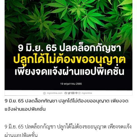
•
Good health & Well-being
•
Green Innovation & SD
•
Management & HR
•
MGR Live
•
Infographic
•
การเมือง
•
ท่องเที่ยว
•
กีฬา
•
ต่างประเทศ
•
Special Scoop
•
เศรษฐกิจ-ธุรกิจ
9 มิ.ย. 65 ปลดล็อกกัญชา ปลูกได้ไม่ต้องขออนุญาต เพียงจด
•
จีน
แจ้งผ่านแอปพิเคชั่น
•
ชุมชน-คุณภาพชีวิต
•
อาชญากรรม
9 มิ.ย. 65 ปลดล็อกกัญชา ปลูกได้ไม่ต้องขออนุญาต เพียงจดแจ้ง
•
Motoring
ผ่านแอปพิเคชั่น