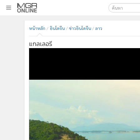
เลือกเครื่องมือท
•
หน้าหลัก
หน้าหลัก
อินโดจีน
ข่าวอินโดจีน
ลาว
ค้นหา
•
ทันเหตุการณ์
Google
•
ภาคใต้
แกลเลอรี
•
ภูมิภาค
MGR Onl
•
Online Section
ค้นหาขั
•
บันเทิง
•
ผู้จัดการรายวัน
•
คอลัมนิสต์
•
ละคร
•
CbizReview
•
Cyber BIZ
•
ผู้จัดกวน
•
Good health & Well-being
•
Green Innovation & SD