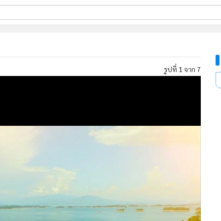
ี่ใช้
รูปที่
1
จาก 7
ine
้นสูง