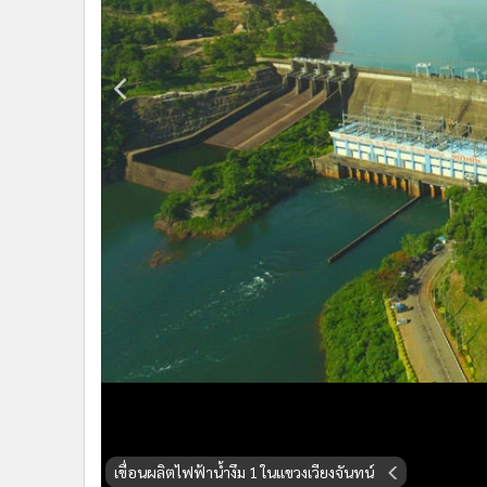
•
Management & HR
•
MGR Live
•
Infographic
•
การเมือง
•
ท่องเที่ยว
•
กีฬา
•
ต่างประเทศ
•
Special Scoop
•
เศรษฐกิจ-ธุรกิจ
•
จีน
•
ชุมชน-คุณภาพชีวิต
•
อาชญากรรม
•
Motoring
•
เกม
•
วิทยาศาสตร์
•
SMEs
เขื่อนผลิตไฟฟ้าน้ำงึม 1 ในแขวงเวียงจันทน์
•
หุ้น