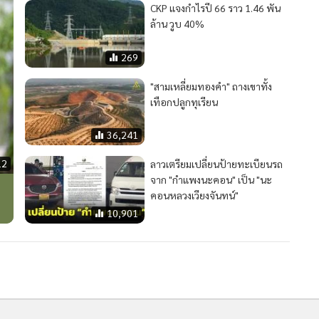
CKP แจงกำไรปี 66 ราว 1.46 พัน
ล้าน วูบ 40%
269
"สามเหลี่ยมทองคำ" ถางเขาทั้ง
เทือกปลูกทุเรียน
MGR Onli
36,241
MGR Online 
เสนอ ประสบก
12
ลาวเตรียมเปลี่ยนป้ายทะเบียนรถ
เว็บไซต์ แ
จาก "กำแพงนะคอน" เป็น "นะ
นโยบายสิทธ
คอนหลวงเวียงจันทน์"
10,901