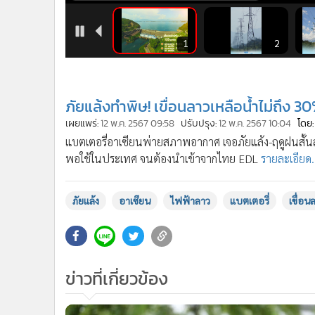
•
อินโดจีน
•
กองทุนรวม
6
7
1
2
•
Celeb Online
•
Factcheck
•
ญี่ปุ่น
ภัยแล้งทำพิษ! เขื่อนลาวเหลือน้ำไม่ถึง 3
•
News1
เผยแพร่:
12 พ.ค. 2567 09:58
ปรับปรุง:
12 พ.ค. 2567 10:04
โดย:
•
Gotomanager
แบตเตอรี่อาเซียนพ่ายสภาพอากาศ เจอภัยแล้ง-ฤดูฝนสั้นลง
พอใช้ในประเทศ จนต้องนำเข้าจากไทย EDL
รายละเอียด.
ภัยแล้ง
อาเซียน
ไฟฟ้าลาว
แบตเตอรี่
เขื่อน
ข่าวที่เกี่ยวข้อง