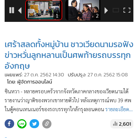
•
Good health & Well-being
•
Green Innovation & SD
2
1
2
•
Management & HR
•
MGR Live
•
Infographic
เศร้าสลดทั้งหมู่บ้าน ชาวเวียดนามรอฟัง
•
การเมือง
ข่าวหวั่นลูกหลานเป็นศพท้ายรถบรรทุก
•
ท่องเที่ยว
อังกฤษ
•
กีฬา
เผยแพร่:
27 ต.ค. 2562 14:30
ปรับปรุง:
27 ต.ค. 2562 15:08
•
ต่างประเทศ
โดย: ผู้จัดการออนไลน์
•
Special Scoop
ซินหวา - หลายครอบครัวจากจังหวัดภาคกลางของเวียดนามได้
•
เศรษฐกิจ-ธุรกิจ
รายงานว่าญาติของพวกเขาหายตัวไป หลังเหตุการณ์พบ 39 ศพ
•
จีน
ในตู้คอนเทนเนอร์ของรถบรรทุกใกล้กรุงลอนดอน
รายละเอียด...
•
ชุมชน-คุณภาพชีวิต
2,601
•
อาชญากรรม
•
Motoring