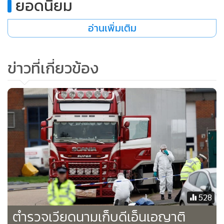
ยอดนิยม
•
เกม
•
วิทยาศาสตร์
อ่านเพิ่มเติม
•
SMEs
•
หุ้น
ข่าวที่เกี่ยวข้อง
•
อินโดจีน
•
กองทุนรวม
•
Celeb Online
•
Factcheck
•
ญี่ปุ่น
•
News1
•
Gotomanager
528
ตำรวจเวียดนามเก็บดีเอ็นเอญาติ