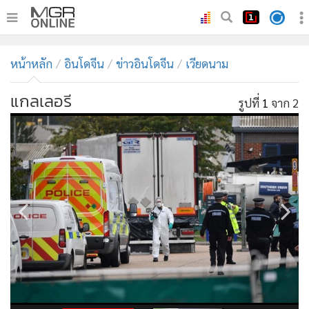
•
หน้าหลัก
หน้าหลัก
อินโดจีน
ข่าวอินโดจีน
เวียดนาม
•
ทันเหตุการณ์
•
ภาคใต้
แกลเลอรี
รูปที่
1
จาก 2
•
ภูมิภาค
•
Online Section
•
บันเทิง
•
ผู้จัดการรายวัน
•
คอลัมนิสต์
•
ละคร
•
CbizReview
•
Cyber BIZ
•
ผู้จัดกวน