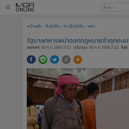
เลือกเครื่องมือท
•
หน้าหลัก
หน้าหลัก
อินโดจีน
ข่าวอินโดจีน
พม่า
ค้นหา
•
ทันเหตุการณ์
Google
•
ภาคใต้
รัฐบาลทหารพม่าออกกฎหมายจำคุกคนประท
•
ภูมิภาค
MGR Onl
เผยแพร่:
30 ก.ค. 2568 21:22
ปรับปรุง:
30 ก.ค. 2568 21:22
โดย:
•
Online Section
ค้นหาขั
•
บันเทิง
•
ผู้จัดการรายวัน
•
คอลัมนิสต์
•
ละคร
•
CbizReview
•
Cyber BIZ
•
ผู้จัดกวน
•
Good health & Well-being
•
Green Innovation & SD