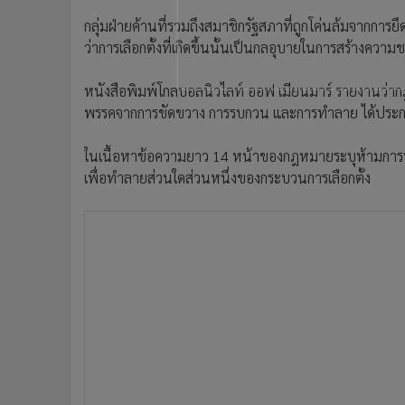
•
อินโดจีน
กลุ่มฝ่ายค้านที่รวมถึงสมาชิกรัฐสภาที่ถูกโค่นล้มจากกา
•
กองทุนรวม
ว่าการเลือกตั้งที่เกิดขึ้นนั้นเป็นกลอุบายในการสร้าง
•
Celeb Online
•
Factcheck
หนังสือพิมพ์โกลบอลนิวไลท์ ออฟ เมียนมาร์ รายงานว่า
พรรคจากการขัดขวาง การรบกวน และการทำลาย ได้ประกาศใ
•
ญี่ปุ่น
•
News1
ในเนื้อหาข้อความยาว 14 หน้าของกฎหมายระบุห้ามการพูด
•
Gotomanager
เพื่อทำลายส่วนใดส่วนหนึ่งของกระบวนการเลือกตั้ง