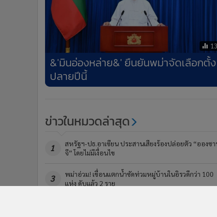
1
&'มินอ่องหล่าย&' ยืนยันพม่าจัดเลือกตั้ง
ปลายปีนี้
ข่าวในหมวดล่าสุด
สหรัฐฯ-ปธ.อาเซียน ประสานเสียงร้องปล่อยตัว “อองซา
1
จี” โดยไม่มีเงื่อนไข
พม่าอ่วม! เขื่อนแตกน้ำซัดท่วมหมู่บ้านในอิรวดีกว่า 100
3
แห่ง ดับแล้ว 2 ราย
ข่า