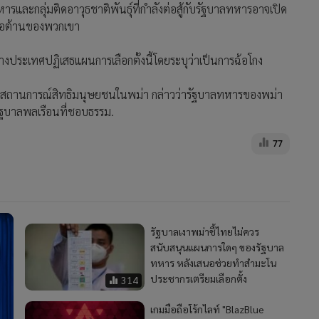
ารและกลุ่มติดอาวุธชาติพันธุ์ที่กำลังต่อสู้กับรัฐบาลทหารอาจเปิด
รต่อต้านของพวกเขา
งประเทศปฏิเสธแผนการเลือกตั้งนี้โดยระบุว่าเป็นการฉ้อโกง
ยสถานการณ์สิทธิมนุษยชนในพม่า กล่าวว่ารัฐบาลทหารของพม่า
ัฐบาลพลเรือนที่ชอบธรรม.
77
รัฐบาลเงาพม่าชี้ไทยไม่ควร
สนับสนุนแผนการใดๆ ของรัฐบาล
ทหาร หลังเสนอช่วยทำสำมะโน
ประชากรเตรียมเลือกตั้ง
314
เกมมือถือโร้กไลท์ "BlazBlue