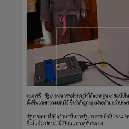
•
Management & HR
•
MGR Live
•
Infographic
•
การเมือง
•
ท่องเที่ยว
•
กีฬา
•
ต่างประเทศ
•
Special Scoop
•
เศรษฐกิจ-ธุรกิจ
•
จีน
•
ชุมชน-คุณภาพชีวิต
•
อาชญากรรม
•
Motoring
เอเอฟพี - รัฐบาลทหารพม่าระบุว่าได้ออกกฎหมายฉบับใหม่
ตั้งที่พวกเขาวางแผนไว้ ซึ่งกำลังถูกกลุ่มฝ่ายค้านคว่ำบาต
•
เกม
•
วิทยาศาสตร์
รัฐบาลทหารได้ยึดอำนาจในการรัฐประหารเมื่อปี 2564 ที่ก่
•
SMEs
ขึ้นในช่วงปลายปีนี้เป็นหนทางสู่สันติภาพ
•
หุ้น