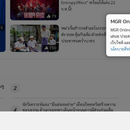
Entropy Effect" พร้อมให้เล่น 22
ก.ค.นี้!
79
MGR Onli
35
พม่าเริ่มสำรวจสำมะโนประชากร
MGR Online 
ส่ง จนท.คุ้มกันเข้ม ฝ่ายต่อต้านร้อง
เสนอ ประสบก
ประชาชนคว่ำบาตร
เว็บไซต์ แ
710
นโยบายสิทธ
นซู
2
นักวิเคราะห์มอง “มินอ่องหล่าย” เยือนไทยหวังสร้างความ
4
ชอบธรรม ด้านกรุงเทพฯ เดินหน้าหนุนการมีส่วนร่วมเต็ม
สูบ
วอื่นในหมวด