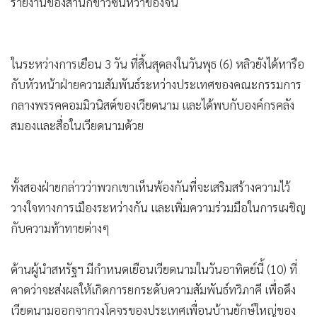
รายงานของสำนักข่าวซินหวาของจีน
•
เกม
•
วิทยาศาสตร์
•
SMEs
ในระหว่างการเยือน 3 วัน ที่สิ้นสุดลงในวันพุธ (6) หลิวยังได้หารือ
•
หุ้น
กับหัวหน้าฝ่ายความสัมพันธ์ระหว่างประเทศของคณะกรรมการ
•
อินโดจีน
กลางพรรคคอมมิวนิสต์ของเวียดนาม และได้พบกับองค์กรคลัง
•
กองทุนรวม
สมองและสื่อในเวียดนามด้วย
•
Celeb Online
•
Factcheck
ทั้งสองฝ่ายกล่าวว่าพวกเขาเห็นพ้องกันที่จะเสริมสร้างความไว้
•
ญี่ปุ่น
วางใจทางการเมืองระหว่างกัน และเพิ่มความร่วมมือในการเผชิญ
•
News1
กับความท้าทายต่างๆ
•
Gotomanager
ด้านผู้นำสหรัฐฯ มีกำหนดเยือนเวียดนามในวันอาทิตย์นี้ (10) ที่
คาดว่าจะส่งผลให้เกิดการยกระดับความสัมพันธ์ทวิภาคี เพื่อดึง
เวียดนามออกจากวงโคจรของประเทศเพื่อนบ้านยักษ์ใหญ่ของ