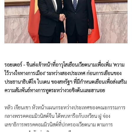
•
Good health & Well-being
•
Green Innovation & SD
•
Management & HR
•
MGR Live
•
Infographic
•
การเมือง
•
ท่องเที่ยว
•
กีฬา
รอยเตอร์ - จีนส่งเจ้าหน้าที่อาวุโสเยือนเวียดนามเพื่อเพิ่ม 'ความ
ไว้วางใจทางการเมือง' ระหว่างสองประเทศ ก่อนการเยือนของ
•
ต่างประเทศ
ประธานาธิบดีโจ ไบเดน ของสหรัฐฯ ที่มีกำหนดเยือนเพื่อส่งเสริม
•
Special Scoop
ความสัมพันธ์ทางการทูตระหว่างวอชิงตันและฮานอย
•
เศรษฐกิจ-ธุรกิจ
•
จีน
หลิว เจียนเชา หัวหน้าแผนกระหว่างประเทศของคณะกรรมการ
•
ชุมชน-คุณภาพชีวิต
กลางพรรคคอมมิวนิสต์จีน ได้พบหารือกับเหวียน ฝู จ่อง
•
อาชญากรรม
เลขาธิการพรรคคอมมิวนิสต์ที่ปกครองเวียดนาม ตามการ
•
Motoring