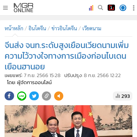
•
หน้าหลัก
หน้าหลัก
อินโดจีน
ข่าวอินโดจีน
เวียดนาม
•
ทันเหตุการณ์
•
จีนส่ง จนท.ระดับสูงเยือนเวียดนามเพิ่ม
ภาคใต้
•
ภูมิภาค
ความไว้วางใจทางการเมืองก่อนไบเดน
•
Online Section
เยือนฮานอย
•
บันเทิง
เผยแพร่:
7 ก.ย. 2566 15:28
ปรับปรุง:
8 ก.ย. 2566 12:22
•
ผู้จัดการรายวัน
โดย: ผู้จัดการออนไลน์
•
คอลัมนิสต์
293
•
ละคร
•
CbizReview
•
Cyber BIZ
•
ผู้จัดกวน