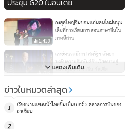
ประชุม G20 ในอินเดีย
กงสุลใหญ่จีนขอนแก่นคนใหม่หนุน
เต็มที่การเรียนการสอนภาษาจีนใน
ภาคอีสาน
1,413
แหย่หนวดมังกร! สหรัฐฯ เล็งยก
ระดับความสัมพันธ์กับเวียดนามสู่
แสดงเพิ่มเติม
ระดับสูงสุดเทียบจีน-รัสเซีย
703
เดือดพล่าน! จีนซ้อมรบรอบไต้หวัน
ข่าวในหมวดล่าสุด
หลังรอง ปธน.ไทเปเยือนสหรัฐฯ
ด้านเจ้าตัวยังปากเก่งย้ำไม่ยอมรับ
664
เวียดนามแซงหน้าไทยขึ้นเป็นเบอร์ 2 ตลาดการบินของ
1
‘หลักการจีนเดียว’
อาเซียน
2