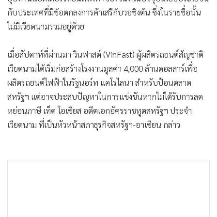
•
เกม
กับประเทศที่มีข้อตกลงการค้าเสรีกับวอชิงตัน ซึ่งในรายชื่อนั้น
•
วิทยาศาสตร์
ไม่มีเวียดนามรวมอยู่ด้วย
•
SMEs
•
หุ้น
เมื่อสัปดาห์ที่ผ่านมา วินฟาสต์ (VinFast) ผู้ผลิตรถยนต์สัญชาติ
เวียดนามได้เริ่มก่อสร้างโรงงานมูลค่า 4,000 ล้านดอลลาร์เพื่อ
•
อินโดจีน
ผลิตรถยนต์ไฟฟ้าในรัฐนอร์ท แคโรไลนา สำหรับป้อนตลาด
•
กองทุนรวม
สหรัฐฯ แต่อาจประสบปัญหาในการแข่งขันหากไม่ได้รับการลด
•
Celeb Online
หย่อนภาษี เท็ด โอเซียส อดีตเอกอัครราชทูตสหรัฐฯ ประจำ
•
Factcheck
เวียดนาม ที่เป็นหัวหน้าสภาธุรกิจสหรัฐฯ-อาเซียน กล่าว
•
ญี่ปุ่น
•
News1
•
Gotomanager