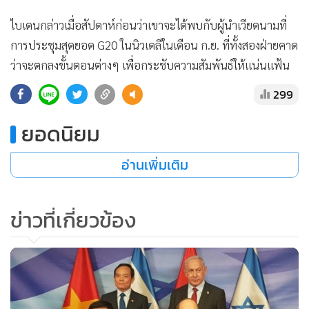
ไบเดนกล่าวเมื่อสัปดาห์ก่อนว่าเขาจะได้พบกับผู้นำเวียดนามที่
การประชุมสุดยอด G20 ในนิวเดลีในเดือน ก.ย. ที่ทั้งสองฝ่ายคาด
ว่าจะตกลงขั้นตอนต่างๆ เพื่อกระชับความสัมพันธ์ให้แน่นแฟ้น
ยิ่งขึ้น ท่ามกลางความตึงเครียดที่เพิ่มขึ้นระหว่างสหรัฐฯ กับจีน
299
โอเซียส กล่าวว่า วอชิงตันควรขยายสิทธิประโยชน์ด้านภาษีให้ผู้
ยอดนิยม
ลงนามในกรอบความร่วมมือเศรษฐกิจอินโด-แปซิฟิก (IPEF) ที่มี
อ่านเพิ่มเติม
ประเทศสมาชิก 14 ประเทศ รวมถึงเวียดนามและอินโดนีเซีย ที่มี
ปริมาณแร่ธาตุสำรองเป็นจำนวนมาก.
ข่าวที่เกี่ยวข้อง