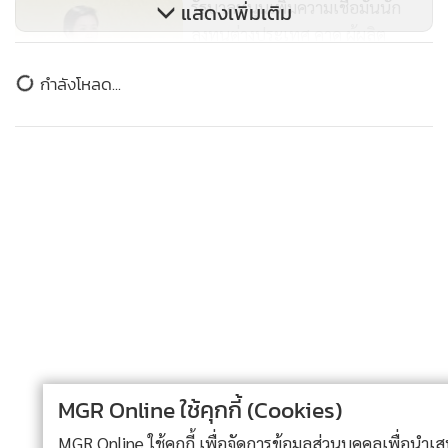
รัฐบาลหนุนเพิ่มความเชื่อมั่นนัก
แสดงเพิ่มเติม
ลงทุนต่างประเทศ คาด ผู้ผลิต
รถไฟฟ้าจีนลงทุน 1.44 พัน
84
ข่าวในหมวดล่าสุด
ล.ดอลลาร์
สนค.ชวนร่วมสัมมนา “Decoupling
เวียดนามขึ้นแท่น “ลูกค้ารายแรก” จัดซื้อเครื่องบินขับ
1
ระหว่างสหรัฐฯ และจีน ไทยได้หรือ
ไล่เบารุ่นใหม่ Yak-130M ของรัสเซีย
เสียประโยชน์”
327
2
เวียดนามฮือฮา! มหาเศรษฐีอินเดียเลือกญาจาง ทุ่ม 160
3
ล้านจัดงานแต่ง คาดแขกทะลักกว่า 1,400 คน
เวียดนามแซงหน้าไทยขึ้นเป็นเบอร์ 2 ตลาดการบินของ
4
อาเซียน
MGR Online ใช้คุกกี้ (Cookies)
ข่าวอื่นในหมวด
MGR Online ใช้คุกกี้ เพื่อจัดการข้อมูลส่วนบุคคลเพื่อนำเสนอ