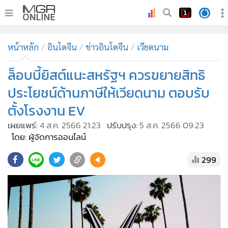
•
หน้าหลัก
หน้าหลัก
อินโดจีน
ข่าวอินโดจีน
เวียดนาม
•
ทันเหตุการณ์
•
ล็อบบี้ยิสต์แนะสหรัฐฯ ควรขยายสิทธิ
ภาคใต้
•
ภูมิภาค
ประโยชน์ด้านภาษีให้เวียดนาม ตอบรับ
•
Online Section
ตั้งโรงงาน EV
•
บันเทิง
เผยแพร่:
4 ส.ค. 2566 21:23
ปรับปรุง:
5 ส.ค. 2566 09:23
•
ผู้จัดการรายวัน
โดย: ผู้จัดการออนไลน์
•
คอลัมนิสต์
299
•
ละคร
•
CbizReview
•
Cyber BIZ
•
ผู้จัดกวน