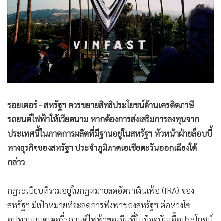
•
Good health & Well-being
•
Green Innovation & SD
•
Management & HR
•
MGR Live
•
Infographic
•
การเมือง
•
ท่องเที่ยว
รอยเตอร์ - สหรัฐฯ ควรขยายสิทธิประโยชน์ด้านเครดิตภาษี
•
กีฬา
รถยนต์ไฟฟ้าให้เวียดนาม หากต้องการส่งเสริมการลงทุนจาก
•
ต่างประเทศ
ประเทศนี้ในภาคการผลิตที่มีฐานอยู่ในสหรัฐฯ หัวหน้าฝ่ายล็อบบี้
•
Special Scoop
ทางธุรกิจของสหรัฐฯ ประจำภูมิภาคเอเชียตะวันออกเฉียงใต้
•
เศรษฐกิจ-ธุรกิจ
กล่าว
•
จีน
•
ชุมชน-คุณภาพชีวิต
กฎระเบียบที่รวมอยู่ในกฎหมายลดอัตราเงินเฟ้อ (IRA) ของ
•
อาชญากรรม
สหรัฐฯ มีเป้าหมายที่จะลดการพึ่งพาของสหรัฐฯ ต่อห่วงโซ่
•
Motoring
อุปทานแบตเตอรี่รถยนต์ไฟฟ้าของจีนที่ในปัจจุบันเอื้อประโยชน์