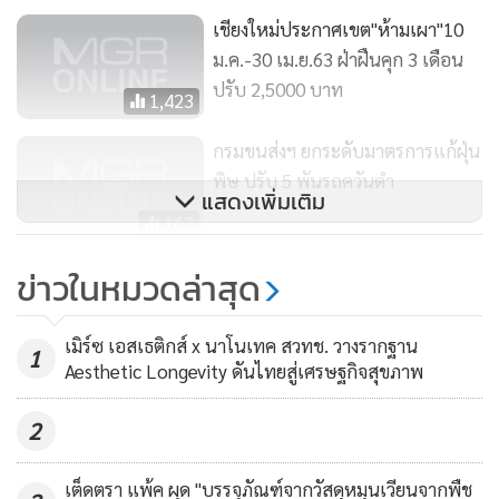
เชียงใหม่ประกาศเขต"ห้ามเผา"10
ม.ค.-30 เม.ย.63 ฝ่าฝืนคุก 3 เดือน
ขณะที่วิกฤตฝุ่นในช่วงฤดูหนาว อธิบดีกรมควบคุมมลพิษ อธิบาย
ปรับ 2,5000 บาท
ว่า เนื่องจากเป็นช่วงที่มีความกดอากาศต่ำแผ่ลงมา ทำให้
1,423
ลักษณะของอากาศใน กทม.มีสภาพ "คล้ายฝาชีมาครอบอยู่" ซึ่ง
กรมขนส่งฯ ยกระดับมาตรการแก้ฝุ่น
เป็นภาวะที่เกิดขึ้นเฉพาะในช่วงฤดูหนาวตั้งแต่เดือน ธ.ค.- ม.ค.
พิษ ปรับ 5 พันรถควันดำ
ซึ่งในภาพรวมนั้น สาเหตุของค่าฝุ่นที่สูงขึ้นเกิดจากรถยนต์ร้อยละ
แสดงเพิ่มเติม
72.5 ที่เหลือเกิดจากการเผาในที่โล่ง และจากภาคอุตสาหกรรม
162
รัฐบาลสั่งเร่งแก้ปัญหาฝุ่นใน
ข่าวในหมวดล่าสุด
ทำไมฝุ่นถึงมาทุกฤดูหนาว
กทม.ทั้งระยะสั้น-ยาว เคาะแผนเข้ม
งวดช่วงวันเด็ก
133
เมิร์ซ เอสเธติกส์ x นาโนเทค สวทช. วางรากฐาน
ในช่วงปลายปีของประเทศไทยที่เข้าสู่ช่วงอากาศเย็น จะเป็นช่วง
1
Aesthetic Longevity ดันไทยสู่เศรษฐกิจสุขภาพ
ที่ความกดอากาศสูงจากทางตอนเหนือเคลื่อนตัวลงมาปกคลุม
พื้นที่ของประเทศไทย ทำให้รูปแบบการเคลื่อนตัวของชั้นอากาศ
2
เหนือประเทศเกิดการเปลี่ยนแปลงไป เพราะพื้นดินคายความ
ร้อนอย่างรวดเร็ว ทำให้อากาศที่อยู่เหนือพื้นดินนั้นเย็นตามไป
เต็ดตรา แพ้ค ผุด "บรรจุภัณฑ์จากวัสดุหมุนเวียนจากพืช