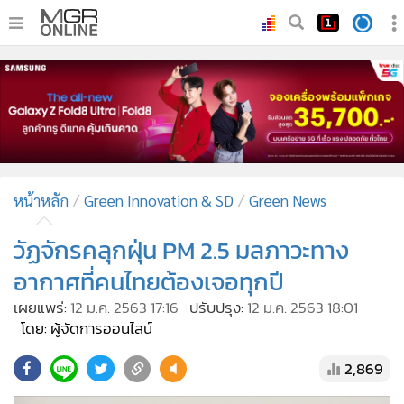
•
หน้าหลัก
•
ทันเหตุการณ์
•
ภาคใต้
•
ภูมิภาค
•
Online Section
หน้าหลัก
Green Innovation & SD
Green News
•
บันเทิง
•
ผู้จัดการรายวัน
วัฏจักรคลุกฝุ่น PM 2.5 มลภาวะทาง
•
คอลัมนิสต์
อากาศที่คนไทยต้องเจอทุกปี
•
ละคร
เผยแพร่:
12 ม.ค. 2563 17:16
ปรับปรุง:
12 ม.ค. 2563 18:01
•
CbizReview
โดย: ผู้จัดการออนไลน์
•
Cyber BIZ
2,869
•
ผู้จัดกวน