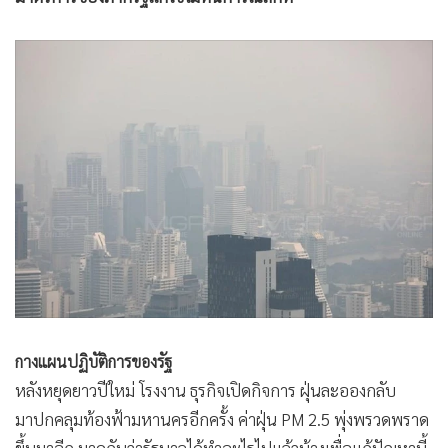
•
เกม
•
วิทยาศาสตร์
•
SMEs
•
หุ้น
•
อินโดจีน
•
กองทุนรวม
•
Celeb Online
•
Factcheck
•
ญี่ปุ่น
•
News1
•
Gotomanager
กางแผนปฏิบัติการของรัฐ
หลังหยุดยาวปีใหม่ โรงงาน ธุรกิจเปิดกิจการ ฝุ่นละอองกลับ
มาปกคลุมท้องฟ้ามหานครอีกครั้ง ค่าฝุ่น PM 2.5 พุ่งพรวดพราด
ขึ้นมาอีก มาดูกันว่ารัฐบาลได้ทำอะไรไปแล้วบ้างเพื่อแก้ปัญหานี้