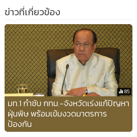
ข่าวที่เกี่ยวข้อง
ประลอง ดำรงค์ไทย
วิกฤตฝุ่นจะดีขึ้นเมื่อสร้างรถไฟฟ้าทุกสายเสร็จ
อธิบดีกรมควบคุมมลพิษ กล่าวอีกว่า จากการดำเนินการเมื่อปีที่
แล้ว พบว่ามาตรการก็เห็นผลมากขึ้น อย่างค่าฝุ่นเดือน ธ.ค.
2562 มีพื้นที่ที่ค่าปริมาณฝุ่นเกิน 5 พื้นที่ ขณะที่ปี 2561 เกินมา
จำนวน 14 พื้นที่ คาดว่าสถานการณ์วิกฤตฝุ่นจะดีขึ้นเมื่อการ
85
ก่อสร้างรถไฟฟ้าทุกสายดำเนินการเสร็จ
มท.1 กำชับ กทม.-จังหวัดเร่งแก้ปัญหา
"ถ้าเรารู้ก็แก้ปัญหาที่ต้นทาง โดยให้หน่วยงานที่เกี่ยวข้องรับไป
ฝุ่นพิษ พร้อมเข้มงวดมาตรการ
ปฏิบัติ ส่วนการเผาในที่โล่ง กระทรวงมหาดไทย ก็มีหนังสือสั่งการ
ป้องกัน
ไปแต่ละจังหวัด เราก็คอยติดตาม และพัฒนาเครื่องมือวัดอากาศ
ที่มีคุณภาพดีขึ้นอีกและกำลังจะเริ่มติดตั้งปีนี้"