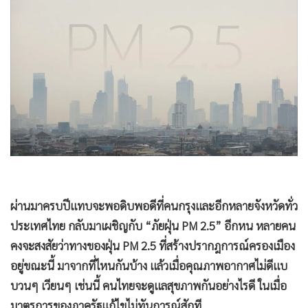
•
Good health & Well-being
•
Green Innovation & SD
•
Management & HR
•
MGR Live
•
Infographic
•
การเมือง
•
ท่องเที่ยว
•
กีฬา
•
ต่างประเทศ
•
Special Scoop
ผ่านมาครบปีแทบจะพอดิบพอดีที่คนกรุงและอีกหลายจังหวัดทั่ว
•
เศรษฐกิจ-ธุรกิจ
ประเทศไทย กลับมาเผชิญกับ “ภัยฝุ่น PM 2.5” อีกหน หลายคน
•
จีน
คงจะสงสัยว่าทางของฝุ่น PM 2.5 ที่สร้างปรากฎการณ์ครองเมือง
•
ชุมชน-คุณภาพชีวิต
อยู่ขณะนี้ มาจากที่ไหนกันบ้าง แล้วเมื่อคุณภาพอากาศไม่ดีแบ
•
อาชญากรรม
บวนๆ เวียนๆ เช่นนี้ คนไทยจะดูแลสุขภาพกันอย่างไรดี ในเมื่อ
•
Motoring
มาตรการของภาครัฐแก้ไขไม่ทันการณ์สักที