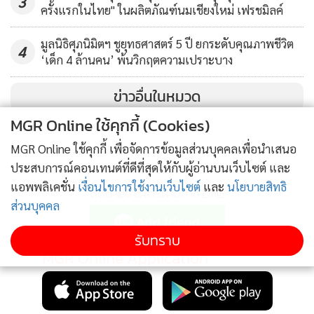
3
ด้วย ทำให้อากาศร้อนดันขึ้นไปอยู่คั่นกลางระหว่างชั้นอากาศเย็น
ครั้งแรกในไทย" ในผลิตภัณฑ์นมเชียงใหม่ เฟรชมิลค์
กลายสภาพเป็นเกราะ หรือ ที่เรียกกันว่าอากาศปิด เนื่องจากไม่มี
มูลนิธิศุภนิมิตฯ ชูยุทธศาสตร์ 5 ปี ยกระดับคุณภาพชีวิต
ช่องว่างให้อากาศไหลผ่านไปตามระบบ อากาศ รวมถึงฝุ่นพิษที่
4
‘เด็ก 4 ล้านคน’ พ้นวิกฤตความเปราะบาง
สะสมอยู่จึงไหลย้อนกลับลงสู่พื้นดินอีกครั้ง เพราะฉะนั้นเมื่อเกิด
อากาศปิด มลภาวะในอากาศจึงสูงตามไปด้วย
ข่าวอื่นในหมวด
MGR Online ใช้คุกกี้ (Cookies)
ฝุ่นในกรุงมาจากไหน
MGR Online ใช้คุกกี้ เพื่อจัดการข้อมูลส่วนบุคคลเพื่อนำเสนอ
ประสบการณ์คอนเทนต์ที่ดีที่สุดให้กับผู้อ่านบนเว็บไซต์ และ
จากข้อมูลกรมควบคุมมลพิษ ปี 2561 ระบุว่าต้นกำเนิดฝุ่นพิษ
แอพพลิเคชั่น
เงื่อนไขการใช้งานเว็บไซต์
และ
นโยบายสิทธิ
PM 2.5 ในกรุงเทพฯ กว่า 60% เกิดจากเครื่องยนต์ดีเซล ที่มีการ
ติดตามข่าวสารผ่านทาง LINE
ส่วนบุคคล
เผาไหม้เชื้อเพลิงที่ไม่สมบูรณ์ ทำให้เกิดควันดำและฝุ่น และอีก
ราว 35% มาจากการเผาขยะ หญ้าแห้ง กิ่งไม้แห้ง ในที่โล่งแจ้ง
รับทราบ
และการก่อสร้าง โดยนายสนธิ คชรัตน์ ผู้ทรงคุณวุฒิด้านสิ่ง
MGR Online Application
แวดล้อมและสุขภาพ ระบุว่า ปัญหาฝุ่น PM 2.5 ในประเทศไทย
โดยเฉพาะกรุงเทพฯ มีมานานแล้ว แต่ที่เพิ่งจะมีการตื่นตัวกัน
เนื่องจากเพิ่งจะมีเครื่องมือวัดในช่วง 2-3 ปีที่ผ่านมานี้ ประกอบ