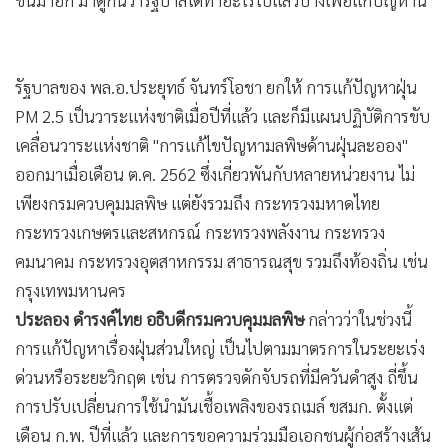
รัฐบาลของ พล.อ.ประยุทธ์ จันทร์โอชา ยกให้ การแก้ปัญหาฝุ่น
PM 2.5 เป็นวาระแห่งชาติเมื่อปีที่แล้ว และก็มีแผนปฏิบัติการขับ
เคลื่อนวาระแห่งชาติ "การแก้ไขปัญหามลพิษด้านฝุ่นละออง"
ออกมาเมื่อเดือน ต.ค. 2562 ซึ่งเกี่ยวพันกับหลายหน่วยงาน ไม่
เพียงกรมควบคุมมลพิษ แต่ยังรวมถึง กระทรวงมหาดไทย
กระทรวงเกษตรและสหกรณ์ กระทรวงพลังงาน กระทรวง
คมนาคม กระทรวงอุตสาหกรรม สาธารณสุข รวมถึงท้องถิ่น เช่น
กรุงเทพมหานคร
ประลอง ดำรงค์ไทย อธิบดีกรมควบคุมมลพิษ
กล่าวว่าในช่วงนี้
การแก้ปัญหาเรื่องฝุ่นส่วนใหญ่ เป็นไปตามมาตรการในระยะเร่ง
ด่วนหรือระยะวิกฤต เช่น การตรวจดักจับรถที่มีควันดำสูง ถี่ขึ้น
การปรับเปลี่ยนการใช้นำมันเชื้อเพลิงของรถเมล์ ขสมก. ตั้งแต่
เดือน ก.พ. ปีที่แล้ว และการขอความร่วมมือเอกชนผู้ก่อสร้างเส้น