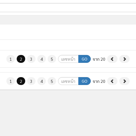
ี่ใช้
ine
้นสูง
GO
1
2
3
4
5
จาก 20
GO
1
2
3
4
5
จาก 20