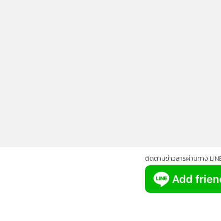
•
Management & HR
•
MGR Live
•
Infographic
•
การเมือง
•
ท่องเที่ยว
•
กีฬา
•
ต่างประเทศ
•
Special Scoop
•
เศรษฐกิจ-ธุรกิจ
•
จีน
•
ชุมชน-คุณภาพชีวิต
•
อาชญากรรม
ติดตามข่าวสารผ่านทาง LIN
•
Motoring
•
เกม
•
วิทยาศาสตร์
•
SMEs
•
หุ้น