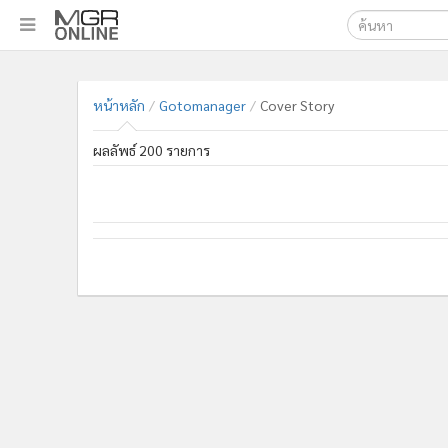
เลือกเครื่องมือท
•
หน้าหลัก
ค้นหา
•
ทันเหตุการณ์
หน้าหลัก
Gotomanager
Cover Story
Google
•
ภาคใต้
ผลลัพธ์ 200 รายการ
•
ภูมิภาค
MGR Onl
•
Online Section
ค้นหาขั
•
บันเทิง
•
ผู้จัดการรายวัน
•
คอลัมนิสต์
•
ละคร
•
CbizReview
•
Cyber BIZ
•
ผู้จัดกวน
•
Good health & Well-being
•
Green Innovation & SD