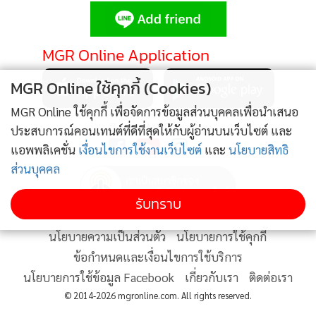
•
Good health & Well-being
•
Green Innovation & SD
•
Management & HR
MGR Online Application
•
MGR Live
MGR Online ใช้คุกกี้ (Cookies)
•
Infographic
•
การเมือง
MGR Online ใช้คุกกี้ เพื่อจัดการข้อมูลส่วนบุคคลเพื่อนำเสนอ
ติดตาม MGR Online
ประสบการณ์คอนเทนต์ที่ดีที่สุดให้กับผู้อ่านบนเว็บไซต์ และ
•
ท่องเที่ยว
แอพพลิเคชั่น
เงื่อนไขการใช้งานเว็บไซต์
และ
นโยบายสิทธิ
•
กีฬา
ส่วนบุคคล
•
ต่างประเทศ
•
Special Scoop
รับทราบ
•
เศรษฐกิจ-ธุรกิจ
นโยบายความเป็นส่วนตัว
นโยบายการใช้คุกกี้
•
จีน
ข้อกำหนดและเงื่อนไขการใช้บริการ
•
ชุมชน-คุณภาพชีวิต
นโยบายการใช้ข้อมูล Facebook
เกี่ยวกับเรา
ติดต่อเรา
•
อาชญากรรม
© 2014-2026 mgronline.com. All rights reserved.
•
Motoring