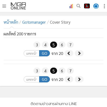
•
หน้าหลัก
หน้าหลัก
Gotomanager
Cover Story
•
ทันเหตุการณ์
•
ภาคใต้
ผลลัพธ์ 200 รายการ
•
ภูมิภาค
3
4
5
6
7
•
Online Section
GO
จาก 20
•
บันเทิง
•
ผู้จัดการรายวัน
•
คอลัมนิสต์
3
4
5
6
7
•
ละคร
GO
จาก 20
•
CbizReview
•
Cyber BIZ
•
ผู้จัดกวน
ติดตามข่าวสารผ่านทาง LINE