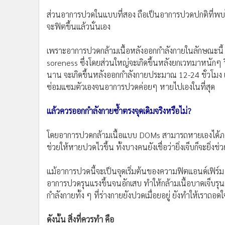
ส่วนอาการปวดในแบบที่สอง ถือเป็นอาการปวดปกติที่พบได
จะฟิตขึ้นแล้วนั่นเอง
เพราะอาการปวดกล้ามเนื้อหลังออกกำลังกายในลักษณะนี้ 
soreness ซึ่งโดยส่วนใหญ่จะเกิดขึ้นหลังยกเวทมาหนักๆ วิ
นาน จะเกิดขึ้นหลังออกกำลังกายประมาณ 12-24 ชั่วโมง 
ซ่อมแซมตัวเองจนอาการปวดค่อยๆ หายไปเองในที่สุด
แล้วควรออกกำลังกายซ้ำตรงจุดเดิมจริงหรือไม่?
โดยอาการปวดกล้ามเนื้อแบบ DOMs สามารถหายเองได้ภายใน
ช่วยให้หายปวดไวขึ้น ทั้งบางคนยังเชื่อว่ายิ่งเจ็บก็จะยิ่งช่
แม้อาการปวดนี้จะเป็นจุดเริ่มต้นของความฟิตแอนด์เฟิร์ม
อาการปวดรุนแรงขึ้นจนอักเสบ ทำให้กล้ามเนื้อบาดเจ็บรุน
กำลังกายทั้ง ๆ ที่ร่างกายยังปวดเมื่อยอยู่ ยังทำให้เราถ
ดังนั้น สิ่งที่ควรทำ คือ