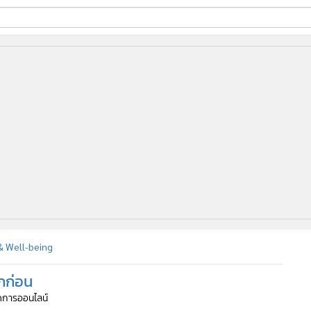
ี่ใช้
ine
้นสูง
 Well-being
กก่อน
จัดการออนไลน์