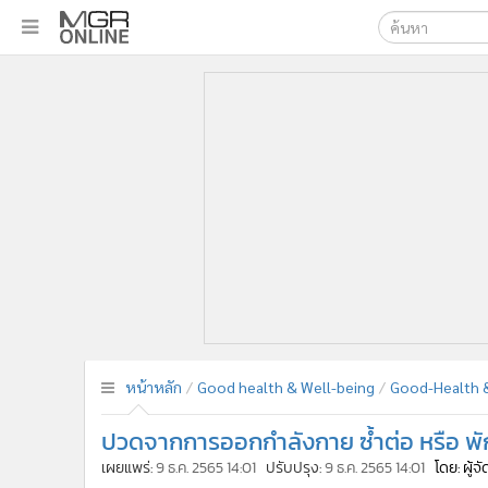
เลือกเครื่องมือท
•
หน้าหลัก
ค้นหา
•
ทันเหตุการณ์
Google
•
ภาคใต้
•
ภูมิภาค
MGR Onl
•
Online Section
ค้นหาขั
•
บันเทิง
•
ผู้จัดการรายวัน
•
คอลัมนิสต์
•
ละคร
•
CbizReview
•
Cyber BIZ
หน้าหลัก
Good health & Well-being
Good-Health &
•
ผู้จัดกวน
ปวดจากการออกกำลังกาย ซ้ำต่อ หรือ พั
•
Good health & Well-being
•
Green Innovation & SD
เผยแพร่:
9 ธ.ค. 2565 14:01
ปรับปรุง:
9 ธ.ค. 2565 14:01
โดย: ผู้