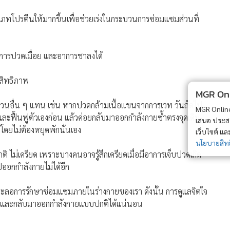
ภทโปรตีนให้มากขึ้นเพื่อช่วยเร่งในกระบวนการซ่อมแซมส่วนที่
ดอาการปวดเมื่อย และอาการชาลงได้
ระสิทธิภาพ
MGR Onli
ส่วนอื่น ๆ แทน เช่น หากปวดกล้ามเนื้อแขนจากการเวท วันถัดไป
MGR Online 
ักและฟื้นฟูตัวเองก่อน แล้วค่อยกลับมาออกกำลังกายซ้ำตรงจุดเดิม
เสนอ ประสบก
้โดยไม่ต้องหยุดพักนั่นเอง
เว็บไซต์ แ
นโยบายสิทธ
ติ ไม่เครียด เพราะบางคนอาจรู้สึกเครียดเมื่อมีอาการเจ็บปวดเกิด
ไปออกกำลังกายไม่ได้อีก
่งไปชะลอการรักษาซ่อมแซมภายในร่างกายของเรา ดังนั้น การดูแลจิตใจ
ยไป และกลับมาออกกำลังกายแบบปกติได้แน่นอน