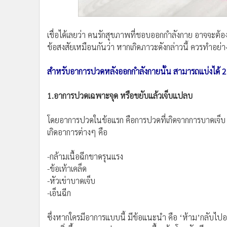
•
อินโดจีน
•
กองทุนรวม
เชื่อได้เลยว่า คนรักสุขภาพที่ชอบออกกำลังกาย อาจจะต้
•
Celeb Online
ข้อสงสัยเหมือนกันว่า หากเกิดภาวะดังกล่าวนี้ ควรทำอย่างไ
•
Factcheck
•
ญี่ปุ่น
สำหรับอาการปวดหลังออกกำลังกายนั้น สามารถแบ่งได้ 2
•
News1
•
Gotomanager
1.อาการปวดเฉพาะจุด หรือขยับแล้วเจ็บแปลบ
โดยอาการปวดในข้อแรก คือการปวดที่เกิดจากการบาดเจ็บ 
เกิดอาการต่างๆ คือ
-กล้ามเนื้อฉีกขาดรุนแรง
-ข้อเท้าเคล็ด
-หัวเข่าบาดเจ็บ
-เอ็นฉีก
ซึ่งหากใครมีอาการแบบนี้ มีข้อแนะนำ คือ ‘ห้าม’กลับไป