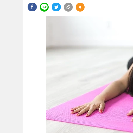
•
Management & HR
•
MGR Live
•
Infographic
•
การเมือง
•
ท่องเที่ยว
•
กีฬา
•
ต่างประเทศ
•
Special Scoop
•
เศรษฐกิจ-ธุรกิจ
•
จีน
•
ชุมชน-คุณภาพชีวิต
•
อาชญากรรม
•
Motoring
•
เกม
•
วิทยาศาสตร์
•
SMEs
•
หุ้น