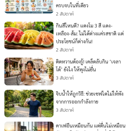
•
เกม
ครบจบในที่เดียว
2 สัปดาห์
•
วิทยาศาสตร์
•
SMEs
กินสีไหนดี? แตงโม 3 สี แดง-
•
หุ้น
เหลือง-ส้ม: ไม่ได้ต่างแค่รสชาติ แต่
•
อินโดจีน
ประโยชน์ก็ต่างกัน!
2 สัปดาห์
•
กองทุนรวม
•
Celeb Online
ติดหวานต้องรู้! เคล็ดลับกิน ‘เจลา
•
Factcheck
โต้’ ยังไง ให้พุงไม่ยื่น
3 สัปดาห์
•
ญี่ปุ่น
•
News1
จิบน้ำให้ถูกวิธี: ช่วยเซฟไตไม่ให้พัง
•
Gotomanager
จากการออกกำลังกาย
3 สัปดาห์
คาเฟอีนเหมือนกัน แต่ตื่นไม่เหมือน