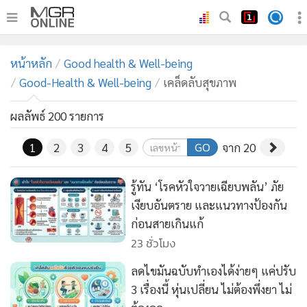
•
หน้าหลัก
หน้าหลัก
Good health & Well-being
•
ทันเหตุการณ์
Good-Health & Well-being
เคล็ดลับสุขภาพ
•
ภาคใต้
•
ผลลัพธ์ 200 รายการ
ภูมิภาค
•
Online Section
GO
1
2
3
4
5
จาก 20
•
บันเทิง
•
ผู้จัดการรายวัน
รู้ทัน ‘โรคหัวใจวายเฉียบพลัน’ ภัย
•
คอลัมนิสต์
เงียบอันตราย และแนวทางป้องกัน
•
ละคร
ก่อนสายเกินแก้
23 ชั่วโมง
•
CbizReview
•
Cyber BIZ
ลดไขมันฉบับทำเองได้ง่ายๆ แค่ปรับ
•
ผู้จัดกวน
3 เรื่องนี้ หุ่นเปลี่ยน ไม่ต้องพึ่งยา ไม่