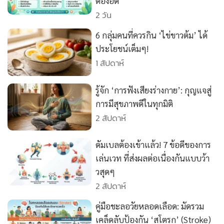
•
Good health & Well-being
ต้องอด
2 วัน
•
Green Innovation & SD
•
Management & HR
6 กลุ่มคนที่ควรกิน ‘ไข่ขาวต้ม’ ได้
•
MGR Live
ประโยชน์เต็มๆ!
•
Infographic
1 สัปดาห์
•
การเมือง
รู้จัก ‘การฟังเสียงร่างกาย’: กุญแจสู่
•
ท่องเที่ยว
การมีสุขภาพดีในทุกมิติ
•
กีฬา
2 สัปดาห์
•
ต่างประเทศ
•
Special Scoop
ดัมเบลต้องเข้าแล้ว! 7 ข้อดีของการ
•
เศรษฐกิจ-ธุรกิจ
เล่นเวท ที่ส่งผลต่อเนื่องกันแบบว้า
•
จีน
วสุดๆ
2 สัปดาห์
•
ชุมชน-คุณภาพชีวิต
•
อาชญากรรม
คู่มือชะลอวัยหลอดเลือด: มัดรวม
•
Motoring
เคล็ดลับป้องกัน ‘สโตรก’ (Stroke)