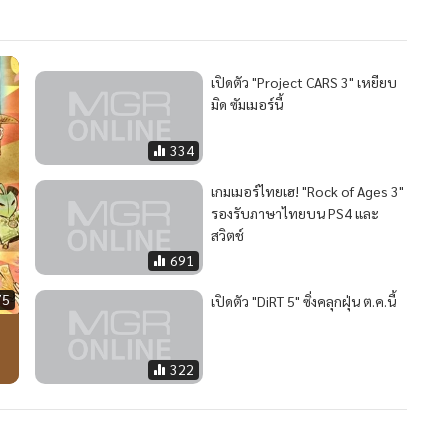
เปิดตัว "Project CARS 3" เหยียบ
มิด ซัมเมอร์นี้
334
เกมเมอร์ไทยเฮ! "Rock of Ages 3"
รองรับภาษาไทยบน PS4 และ
สวิตช์
691
75
เปิดตัว "DiRT 5" ซิ่งคลุกฝุ่น ต.ค.นี้
322