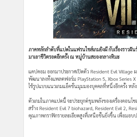
•
Management & HR
•
MGR Live
•
Infographic
•
การเมือง
•
ท่องเที่ยว
•
กีฬา
ภาคหลักลำดับที่แปดในแฟรนไชส์เกมยิงผี กับเรื่องราวฝันร้า
•
ต่างประเทศ
มาเอาชีวิตรอดอีกครั้ง ณ หมู่บ้านสยองกลางหิมะ
•
Special Scoop
•
เศรษฐกิจ-ธุรกิจ
แคปคอม ออกมาประกาศเปิดตัว Resident Evil Village ผล
•
จีน
พัฒนาลงทั้งแพลตฟอร์ม PlayStation 5, Xbox Series 
•
ชุมชน-คุณภาพชีวิต
ใช้รูปแบบแนวเกมแอ็คชั่นมุมมองบุคคลที่หนึ่งอีกครั้ง ห
•
อาชญากรรม
•
Motoring
ตัวเกมในภาคแปดนี้ จะประยุกต์ขุมพลังของเครื่องคอนโซ
สร้าง Resident Evil 7 biohazard, Resident Evil 2, Resi
•
เกม
คุณภาพกราฟิกรายละเอียดสูงที่เหนือชั้นยิ่งขึ้น เพื่อม
•
วิทยาศาสตร์
•
SMEs
•
หุ้น