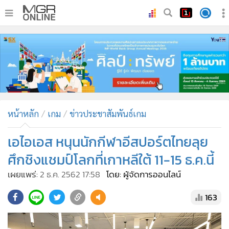
•
หน้าหลัก
•
ทันเหตุการณ์
•
ภาคใต้
•
ภูมิภาค
•
Online Section
หน้าหลัก
เกม
ข่าวประชาสัมพันธ์เกม
•
บันเทิง
•
ผู้จัดการรายวัน
เอไอเอส หนุนนักกีฬาอีสปอร์ตไทยลุย
•
คอลัมนิสต์
ศึกชิงแชมป์โลกที่เกาหลีใต้ 11-15 ธ.ค.นี้
•
ละคร
เผยแพร่:
2 ธ.ค. 2562 17:58
โดย: ผู้จัดการออนไลน์
•
CbizReview
163
•
Cyber BIZ
•
ผู้จัดกวน