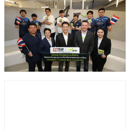
•
Good health & Well-being
•
Green Innovation & SD
•
Management & HR
•
MGR Live
•
Infographic
•
การเมือง
•
ท่องเที่ยว
•
กีฬา
•
ต่างประเทศ
•
Special Scoop
•
เศรษฐกิจ-ธุรกิจ
•
จีน
•
ชุมชน-คุณภาพชีวิต
•
อาชญากรรม
•
Motoring