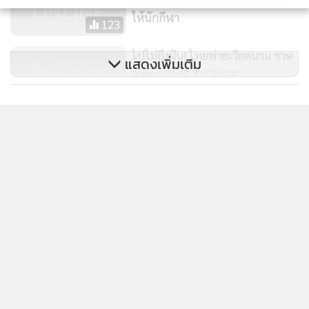
ให้นักกีฬา
123
ไปไม่ถึงฝัน! ไทยพ่ายเวียดนาม ชวด
แสดงเพิ่มเติม
แชมป์ "RoV: AIC2019"
4,155
ข่าวในหมวดล่าสุด
AIS ส่งทีมอีสปอร์ตไทย Teletubbies
คว้าแชมป์ "DOTA2" ระดับภูมิภาค
"HOPE" หนังไซไฟสุดระทึกจากเกาหลี เผยโปสเตอร์
1
และเบื้องหลังก่อนฉาย 9 ก.ย.นี้
201
2
Predator x Intel ชวนแฟน VALORANT ไทย ลุ้นบินสู่ปู
3
ซาน เชียร์ศึก VCT Pacific Finals Busan ประเทศ
เกาหลีใต้
Tencent จับมือมูลนิธิโรงเรียนวันเสาร์ สานต่อแคมเปญ