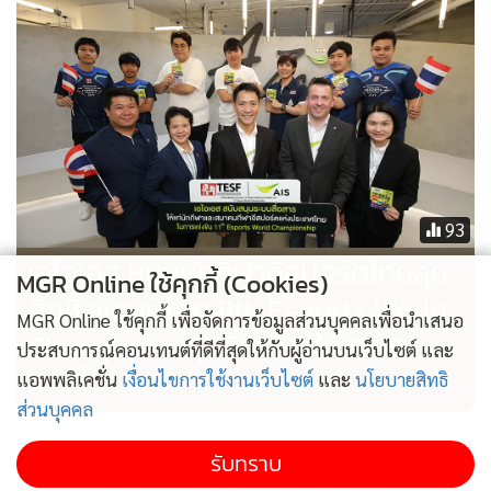
93
เอไอเอส หนุนนักกีฬาอีสปอร์ตไทยลุย
MGR Online ใช้คุกกี้ (Cookies)
ศึกชิงแชมป์โลก 11th Esports World
MGR Online ใช้คุกกี้ เพื่อจัดการข้อมูลส่วนบุคคลเพื่อนำเสนอ
Championship ที่เกาหลีใต้ 11-15
ประสบการณ์คอนเทนต์ที่ดีที่สุดให้กับผู้อ่านบนเว็บไซต์ และ
ธ.ค.นี้
แอพพลิเคชั่น
เงื่อนไขการใช้งานเว็บไซต์
และ
นโยบายสิทธิ
ส่วนบุคคล
เอไอเอส หนุนเต็มกำลัง!! อีสปอร์ตสู้
รับทราบ
ศึกซีเกมส์ 2019 มอบระบบสื่อสาร