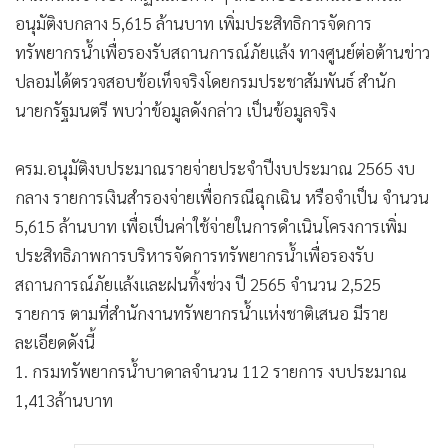
•
เกม
อนุมัติงบกลาง 5,615 ล้านบาท เพิ่มประสิทธิการจัดการ
•
วิทยาศาสตร์
ทรัพยากรน้ำเพื่อรองรับสถานการณ์ภัยแล้ง ทางศูนย์ต่อต้านข่าว
•
SMEs
ปลอมได้ตรวจสอบข้อเท็จจริงโดยกรมประชาสัมพันธ์ สำนัก
นายกรัฐมนตรี พบว่าข้อมูลดังกล่าว เป็นข้อมูลจริง
•
หุ้น
•
อินโดจีน
ครม.อนุมัติงบประมาณรายจ่ายประจำปีงบประมาณ 2565 งบ
•
กองทุนรวม
กลาง รายการเงินสำรองจ่ายเพื่อกรณีฉุกเฉิน หรือจำเป็น จำนวน
•
Celeb Online
5,615 ล้านบาท เพื่อเป็นค่าใช้จ่ายในการดำเนินโครงการเพิ่ม
•
Factcheck
ประสิทธิภาพการบริหารจัดการทรัพยากรน้ำเพื่อรองรับ
•
ญี่ปุ่น
สถานการณ์ภัยแล้งและฝนทิ้งช่วง ปี 2565 จำนวน 2,525
•
News1
รายการ ตามที่สำนักงานทรัพยากรน้ำแห่งชาติเสนอ มีราย
•
Gotomanager
ละเอียดดังนี้
1. กรมทรัพยากรน้ำบาดาลจำนวน 112 รายการ งบประมาณ
1,413ล้านบาท