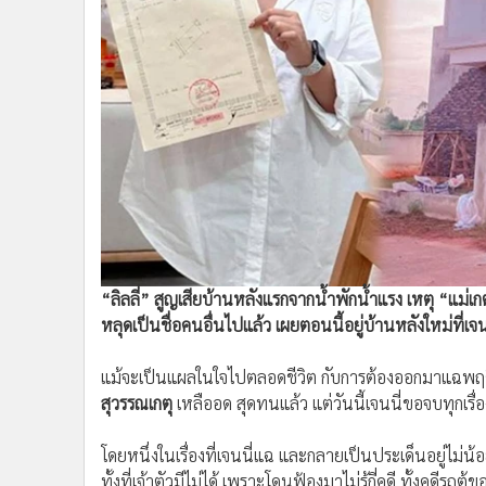
•
Management & HR
•
MGR Live
•
Infographic
•
การเมือง
•
ท่องเที่ยว
•
กีฬา
•
ต่างประเทศ
•
Special Scoop
•
เศรษฐกิจ-ธุรกิจ
•
จีน
“ลิลลี่” สูญเสียบ้านหลังแรกจากน้ำพักน้ำแรง เหตุ “แม่เก
•
ชุมชน-คุณภาพชีวิต
หลุดเป็นชื่อคนอื่นไปแล้ว เผยตอนนี้อยู่บ้านหลังใหม่ที่เจนน
•
อาชญากรรม
•
Motoring
แม้จะเป็นแผลในใจไปตลอดชีวิต กับการต้องออกมาแฉพฤติกร
•
เกม
สุวรรณเกตุ
เหลืออด สุดทนแล้ว แต่วันนี้เจนนี่ขอจบทุกเรื่อง
•
วิทยาศาสตร์
•
SMEs
โดยหนึ่งในเรื่องที่เจนนี่แฉ และกลายเป็นประเด็นอยู่ไม่น้อย 
•
หุ้น
ทั้งที่เจ้าตัวมีไม่ได้ เพราะโดนฟ้องมาไม่รู้กี่คดี ทั้งคดีรถตู้ข