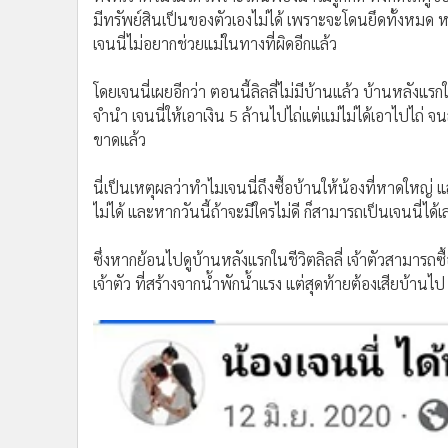
•
อินโดจีน
มีทรัพย์สินเป็นของตัวเองไม่ได้ เพราะจะโดนยึดทั้งหมด หรือ
เจนนี่ไม่อยากช่วยแม่ในทางที่ผิดอีกแล้ว
•
กองทุนรวม
•
Celeb Online
โดยเจนนี่เผยอีกว่า ตอนนี้ลิลลี่ไม่มีบ้านแล้ว บ้านหลังแรกใ
•
Factcheck
จำนำ เจนนี่ให้เอาเงิน 5 ล้านไปไถ่แต่แม่ไม่ได้เอาไปไถ่ 
•
ญี่ปุ่น
ขาดแล้ว
•
News1
•
Gotomanager
นี่เป็นเหตุผลว่าทำไมเจนนี่ถึงซื้อบ้านให้น้องที่หาดใหญ่ แ
ไม่ได้ และหากวันนี้ถ้าจะมีใครไม่ดี ก็สามารถเป็นเจนนี่ได้เ
ซึ่งหากย้อนไปดูบ้านหลังแรกในชีวิตลิลลี่ เจ้าตัวสามารถซ
เจ้าตัว ที่สร้างจากน้ำพักน้ำแรง แต่สุดท้ายต้องเสียบ้า