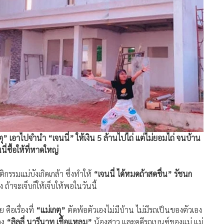
ตุ” เอาไปจำนำ “เจนนี่” ให้เงิน 5 ล้านไปไถ่ แต่ไม่ยอมไถ่ จนบ้าน
ี่ซื้อให้ที่หาดใหญ่
รมแม่บังเกิดเกล้า ซึ่งทำให้
“เจนนี่ ได้หมดถ้าสดชื่น” รัชนก
 ถ้าจะเจ็บก็ให้เจ็บให้พอในวันนี้
คือเรื่องที่
“แม่เกตุ”
ตัดพ้อตัวเองไม่มีบ้าน ไม่มีรถเป็นของตัวเอง
อง
“ลิลลี่ นารีนาท เชื้อแหลม”
น้องสาว และคดีรถเบนซ์ของแม่ แม่