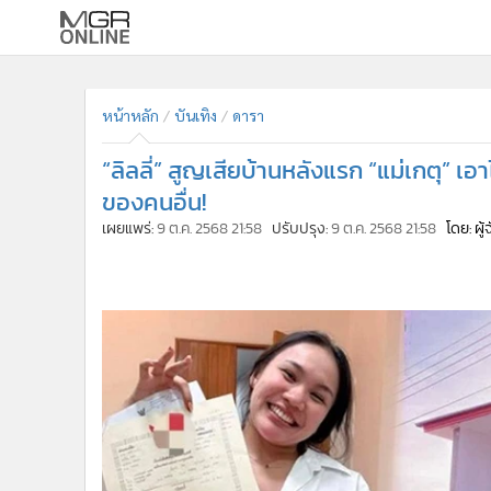
•
หน้าหลัก
•
ทันเหตุการณ์
หน้าหลัก
บันเทิง
ดารา
•
ภาคใต้
“ลิลลี่” สูญเสียบ้านหลังแรก “แม่เกตุ” เอา
•
ภูมิภาค
ของคนอื่น!
•
Online Section
เผยแพร่:
9 ต.ค. 2568 21:58
ปรับปรุง:
9 ต.ค. 2568 21:58
โดย: ผู
•
บันเทิง
•
ผู้จัดการรายวัน
•
คอลัมนิสต์
•
ละคร
•
CbizReview
•
Cyber BIZ
•
ผู้จัดกวน
•
Good health & Well-being
•
Green Innovation & SD