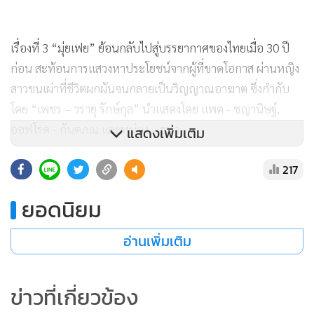
เรื่องที่ 3 “มุ่ยเฟย” ย้อนกลับไปสู่บรรยากาศของไทยเมื่อ 30 ปี
ก่อน สะท้อนการแสวงหาประโยชน์จากผู้ที่ขาดโอกาส ผ่านหญิง
สาวชนเผ่าที่ชีวิตผกผันจนกลายเป็นวิญญาณอาฆาต ซึ่งกำกับ
โดย “เพชร – วรายุ รักษ์กุล” นำแสดงโดย แพต - ชญานิษฐ์,
ออฟโรด - กันตภณ และหน่อง – ธนา
แสดงเพิ่มเติม
217
เรื่องที่ 4 “บ้านตัวอย่าง ครอบครัวตัวหลอก” คอมเมดี้สะท้อน
สังคมยุคใหม่ของการอวดความสำเร็จบนโซเชียลมีเดีย จนเรื่อง
ยอดนิยม
ราวใหญ่โตเกินควบคุม กระตุ้นให้ผู้ชมได้ตกตะกอนความคิดใน
เรื่องความหมายที่แท้จริงของการมีชีวิต นำแสดงโดย คริส หอวัง,
อ่านเพิ่มเติม
เผือก - พงศธร และกำกับโดย “คิม – ธนวัฒน์ เอี่ยมจินดา”
ข่าวที่เกี่ยวข้อง
เรื่องที่ 5 “CRASH COURSE IN ROMANCE” ซีรีส์รักโรแมนติค