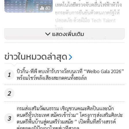
และการตลาด ฉบับคนแสดงและฉบับเว็บตูนร่วมกันโดย ทรู ซี
เทคโนโลยีตรวจจับคลื่นไฟฟ้าหัวใจ
40
เจฯ จะนำร่องโปรเจกต์แรกด้วย “บุษบาเสี่ยงตรีน” เว็บตูนไทย
ยกระดับการยืนยันตัวตนภาครัฐให้
ปลอดภัย ด้วยฝีมือ Tech Talent
แนวแฟนตาซีอิงวรรณคดีไทยของนักเขียนเว็บตูนชื่อดัง
ไทย
“Amulin” ที่มียอดรับชมสูงกว่า 12.7 ล้านวิว มาทำเป็นซีรีส์ฉบับ
แสดงเพิ่มเติม
คนแสดง และทาง LINE WEBTOON จะเลือกซีรีส์ไปปรับเป็น
เช็กดวง! ประจำวันอังคารที่ ๘
เว็บตูน เพื่อต่อยอดความสนุกในอนาคตอีกด้วย
ตุลาคม ๒๕๖๗
ข่าวในหมวดล่าสุด
906
อีก +1 ความพิเศษจากการร่วมมือกับ THEBLACKSEA สู่การ
สร้างสรรค์ลิมิเต็ดซีรีส์สำหรับทรูวิชั่นส์ “Where I Wanna Be ที่ที่
บิวกิ้น-พีพี ตบเท้ารับรางวัลบนเวที “Weibo Gala 2026”
ซีอีโอทรูลงพื้นที่แม่สาย ร่วมเป็น
1
พร้อมโชว์พลังเสียงสะกดคนทั้งฮอล์ล
มีเธอ” ที่ถ่ายทอดแรงบันดาลใจจากซิงเกิลที่ 2 ของ VOC พบกับ
กำลังใจดูแลลูกค้า คู่ค้า เพื่อน
พนักงานชาวเชียงราย กำชับทีม
เคมีสุดอบอุ่นของ วิคเตอร์, อองรี และโชกุน จาก VOC ประกบ
237
2
เน็ตเวิร์กตรวจสอบสัญญาณต้องดี
สามนางเอกตัวท็อปแห่งยุค โบว์ เมลดา, ใบปอ ธิติยา และมาเบล
ที่สุด พร้อมวางแผนฟื้นฟู ร.ร.คอน
สุชาดา (หรือ มาเบล PiXXiE) เรื่องราว ความรัก และดนตรีที่จะ
กรมส่งเสริมวัฒนธรรม เชิญชวนคณะศิลปินและนัก
เน็กซ์อีดี
ทำให้ทุกคนอยากอยู่ “ที่ที่มีเธอ” มาถึงที่สุด +1ความพิเศษกับ
ดนตรีทั่วประเทศ สมัครเข้าร่วม“ โครงการส่งเสริมศิลปะ
3
“จักรวาลหมอดี” ต่อยอดจากซีรีส์ดังอย่าง “Good Doctor หมอ
ดนตรีพื้นบ้านสู่ดนตรีร่วมสมัย ” เปิดพื้นที่สร้างสรรค์
ต่อยอดภูมิปัญญาไทยสู่เวทีสากล
ใจพิเศษ” ด้วยหลากหลาย “หมอฮีโร่ใหม่” ที่พร้อมกลับมาสร้าง