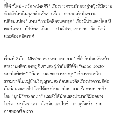
ที่ได้ “ใหม่ - ภวัต พนังคศิริ” เรื่องราวความรักของผู้หญิงที่มีความ
หัวสมัยใหม่ในยุคอดีต สื่อสารเรื่อง “การยอมรับในความ
เปลี่ยนแปลง” แทน “การยึดติดจนตกยุค” เรื่องนี้นำแสดงโดย ปี
เตอร์แพน - ทัศน์พล, เอ็มม่า – ปาณิสรา, เอนจอย - ธิดารัตน์
และต้อง สมิตพงศ์
เรื่องที่ 2 กับ “Missing ห่วง หาย ตาย จาก” ที่กำกับโดยหัวหน้า
สายงานผลิตของทรู ซีเจฯและผู้กำกับซีรีส์ดัง “Good Doctor
หมอใจพิเศษ” “อ๊อฟ - มณฑล อารยางกูร” เรื่องราวเหนือ
ธรรมชาติในหมู่บ้านวิญญาณ สะท้อนแนวคิดเรื่องทำความดีต่อ
กันก่อนจะสายไป โดยได้แรงบันดาลใจมาจากเรื่องคนหายจริง
โดย “มูลนิธิกระจกเงา” และยังได้นักแสดงนำมากฝีมืออย่าง
ไบร์ท - นรภัทร, นก – ฉัตรชัย และไอซ์ – ภาณุวัฒน์ มาร่วม
ถ่ายทอดเรื่องราว