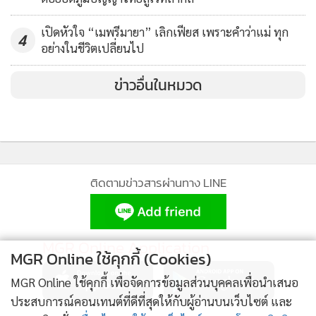
รอยยิ้ม น้ำตา และความอบอุ่นหัวใจของภาคขยายใหม่ๆ ในปี
เปิดหัวใจ “เมพรีมายา” เลิกเฟียส เพราะคำว่าแม่ ทุก
4
หน้าแน่นอน
อย่างในชีวิตเปลี่ยนไป
ด้วยเป้าหมายการสร้างสรรค์คอนเทนต์คุณภาพที่เข้าถึงทุกหัวใจ
ข่าวอื่นในหมวด
ผู้ชม และขยายโอกาสให้กับครีเอเตอร์ไทยสู่สายตาระดับโลก
อย่างยั่งยืน “ทรู ซีเจฯ” จึงได้เดินหน้าตอกย้ำการส่งเสริม Soft
Power ผ่านซีรีส์ไทย ในการนำสถานที่ท่องเที่ยว อาหารไทย สู่
สายตาชาวโลก เพื่อสร้างกระแสตามรอยคอนเทนต์ ส่งท้าย +1
ติดตามข่าวสารผ่านทาง LINE
ก้าวสู่ทศวรรษใหม่ ด้วยการผนึกกำลัง “กองทุนพัฒนาสื่อ
ปลอดภัยและสร้างสรรค์” เพื่อพัฒนาและสร้างนักเขียนรุ่นใหม่
ตามต้นแบบจากประเทศเกาหลีใต้ ซีเจ อีแอนด์เอ็ม เพื่อเป้า
MGR Online Application
หมายคอนเทนต์ไทยคุณภาพสู่ตลาดโลก
MGR Online ใช้คุกกี้ (Cookies)
MGR Online ใช้คุกกี้ เพื่อจัดการข้อมูลส่วนบุคคลเพื่อนำเสนอ
ประสบการณ์คอนเทนต์ที่ดีที่สุดให้กับผู้อ่านบนเว็บไซต์ และ