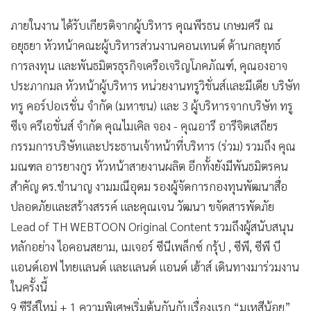
ภายในงาน ได้รับเกียรติจากผู้บริหาร คุณพีรธน เกษมศรี ณ
อยุธยา หัวหน้าคณะผู้บริหารส่วนงานคอนเทนต์ ด้านกลยุทธ์
การลงทุน และพันธมิตรธุรกิจเครือเจริญโภคภัณฑ์, คุณองอาจ
ประภากมล หัวหน้าผู้บริหาร หน่วยงานทรูวิชั่นส์และมีเดีย บริษัท
ทรู คอร์ปอเรชั่น จำกัด (มหาชน) และ 3 ผู้บริหารจากบริษัท ทรู
ซีเจ ครีเอชั่นส์ จำกัด คุณไมเคิล จอง - คุณอารี อารีจิตเสถียร
กรรมการบริษัทและประธานเจ้าหน้าที่บริหาร (ร่วม) รวมถึง คุณ
มณฑล อารยางกูร หัวหน้าสายงานผลิต อีกทั้งยังมีพันธมิตรคน
สำคัญ ดร.ชำนาญ งามมณีอุดม รองผู้จัดการกองทุนพัฒนาสื่อ
ปลอดภัยและสร้างสรรค์ และคุณเจน วัฒนา ขจัดสารพัดภัย
Lead of TH WEBTOON Original Content รวมถึงผู้สนับสนุน
หลักอย่าง ไอคอนสยาม, เมเจอร์ ซีนีเพล็กซ์ กรุ้ป , ซีพี, ซีพี บี
แอนด์เอฟ ไทยแลนด์ และแลนด์ แอนด์ เฮ้าส์ เดินทางมาร่วมงาน
ในครั้งนี้
9 ซีรีส์ใหม่ + 1 ความพิเศษเริ่มต้นกันกับเรื่องแรก “มเหสีน้อย”