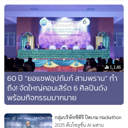
และอบอุ่นหัวใจ สะท้อนแนวคิด จริงอยู่ที่พ่อแม่คือครูคนแรก
ของลูก แต่ลูกๆก็เป็นติวเตอร์ชีวิตของพ่อแม่เช่นกัน ผ่านฝีมือ
ของผู้กำกับมากความสามารถอย่าง “ตุ๋ย - พฤกษ์ เอมะรุจิ”
นำแสดงโดย อาเล็ก - ธีรเดช, เอสเธอร์ สุปรีย์ลีลา ร่วมด้วยกองทัพ
นักแสดงรุ่นใหม่นำโดย น้องวันใหม่ จากบ้านฉัตรบริรักษ์
นอกจากนี้ยังมี “บ้านซ่อนศพ” ซีรีส์แนวสืบสวนสอบสวนว่าด้วย
มิตรภาพลูกผู้ชาย ที่มีเรื่องราวซับซ้อนและพลิกผันตลอดเวลา
สร้างจากนิยายดังของนักเขียนนามปากกา “สาววายรำพัน”,
1,146
“ร้านซ่อมความทรงจำ” ซีรีส์อบอุ่นหัวใจที่ว่าด้วยร้านซ่อมของ
60 ปี “ยอแซฟอุปถัมภ์ สามพราน” ทำ
เก่าในความทรงจำ ที่จะซ่อมปมในใจของเจ้าของสิ่งของนั้นไป
ถึง! จัดใหญ่คอนเสิร์ต 6 ศิลปินดัง
พร้อมกัน, “CALL ME IF YOU CAN” ภัยจากคอลเซนเตอร์
พร้อมกิจกรรมมากมาย
ปัญหาทางสังคมที่คนไทยมากมายเคยเจอ ผ่านชีวิตสองตัวนำที่
พลิกผันต้องมาช่วยทลายธุรกิจหลอกลวงระดับประเทศนี้ โดยโปร
เจกต์สุดท้ายเป็นการประกาศความร่วมมือระยะยาวกับ LINE
กลุ่มบริษัทซีดีจี ปิดเกม Hackathon
WEBTOON โดยมีเป้าหมายผสานจุดแข็งในการสร้างคอนเทนต์
2025 ดันโซลูชัน AI ผสาน