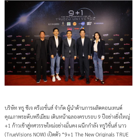
•
Good health & Well-being
•
Green Innovation & SD
•
Management & HR
•
MGR Live
•
Infographic
•
การเมือง
•
ท่องเที่ยว
•
กีฬา
•
ต่างประเทศ
•
Special Scoop
•
เศรษฐกิจ-ธุรกิจ
•
จีน
บริษัท ทรู ซีเจ ครีเอชั่นส์ จำกัด ผู้นำด้านการผลิตคอนเทนต์
•
ชุมชน-คุณภาพชีวิต
คุณภาพระดับพรีเมียม เดินหน้าฉลองครบรอบ 9 ปีอย่างยิ่งใหญ่
•
อาชญากรรม
+1 ก้าวเข้าสู่ทศวรรษใหม่อย่างมั่นคง ผนึกกำลัง ทรูวิชั่นส์ นาว
•
Motoring
(TrueVisions NOW) เปิดตัว “9+1 The New Originals TRUE