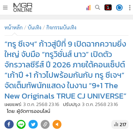
•
หน้าหลัก
หน้าหลัก
บันเทิง
กิจกรรมบันเทิง
•
ทันเหตุการณ์
•
“ทรู ซีเจฯ” ก้าวสู่ปีที่ 9 เปิดฉากความยิ่ง
ภาคใต้
•
ภูมิภาค
ใหญ่ จับมือ “ทรูวิชั่นส์ นาว” เปิดตัว
•
Online Section
จักรวาลซีรีส์ ปี 2026 ภายใต้คอนเซ็ปต์
•
บันเทิง
“เก้าปี +1 ก้าวไปพร้อมกันกับ ทรู ซีเจฯ”
•
ผู้จัดการรายวัน
จัดเต็มทัพนักแสดง ในงาน “9+1 The
•
คอลัมนิสต์
New Originals TRUE CJ UNIVERSE”
•
ละคร
เผยแพร่:
3 ต.ค. 2568 23:16
ปรับปรุง:
3 ต.ค. 2568 23:16
•
CbizReview
โดย: ผู้จัดการออนไลน์
•
Cyber BIZ
217
•
ผู้จัดกวน