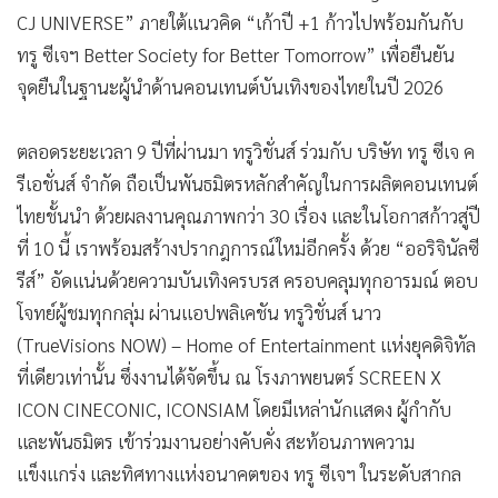
•
เกม
CJ UNIVERSE” ภายใต้แนวคิด “เก้าปี +1 ก้าวไปพร้อมกันกับ
•
วิทยาศาสตร์
ทรู ซีเจฯ Better Society for Better Tomorrow” เพื่อยืนยัน
จุดยืนในฐานะผู้นำด้านคอนเทนต์บันเทิงของไทยในปี 2026
•
SMEs
•
หุ้น
ตลอดระยะเวลา 9 ปีที่ผ่านมา ทรูวิชั่นส์ ร่วมกับ บริษัท ทรู ซีเจ ค
•
อินโดจีน
รีเอชั่นส์ จำกัด ถือเป็นพันธมิตรหลักสำคัญในการผลิตคอนเทนต์
•
กองทุนรวม
ไทยชั้นนำ ด้วยผลงานคุณภาพกว่า 30 เรื่อง และในโอกาสก้าวสู่ปี
•
Celeb Online
ที่ 10 นี้ เราพร้อมสร้างปรากฎการณ์ใหม่อีกครั้ง ด้วย “ออริจินัลซี
•
Factcheck
รีส์” อัดแน่นด้วยความบันเทิงครบรส ครอบคลุมทุกอารมณ์ ตอบ
•
ญี่ปุ่น
โจทย์ผู้ชมทุกกลุ่ม ผ่านแอปพลิเคชัน ทรูวิชั่นส์ นาว
•
News1
(TrueVisions NOW) – Home of Entertainment แห่งยุคดิจิทัล
•
Gotomanager
ที่เดียวเท่านั้น ซึ่งงานได้จัดขึ้น ณ โรงภาพยนตร์ SCREEN X
ICON CINECONIC, ICONSIAM โดยมีเหล่านักแสดง ผู้กำกับ
และพันธมิตร เข้าร่วมงานอย่างคับคั่ง สะท้อนภาพความ
แข็งแกร่ง และทิศทางแห่งอนาคตของ ทรู ซีเจฯ ในระดับสากล