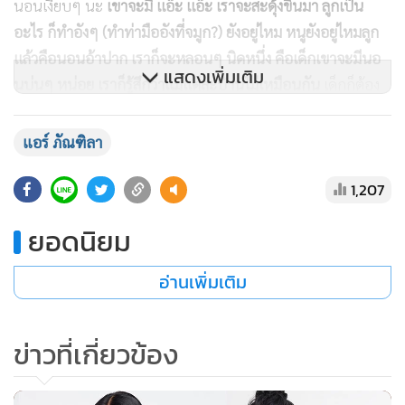
นอนเงียบๆ นะ
เขาจะมี แอ๊ะ แอ๊ะ เราจะสะดุ้งขึ้นมา ลูกเป็น
อะไร ก็ทำอังๆ (ทำท่ามืออังที่จมูก?) ยังอยู่ไหม หนูยังอยู่ไหมลูก
แล้วคือนอนอ้าปาก เราก็จะหลอนๆ นิดหนึ่ง คือเด็กเขาจะมีนอ
แสดงเพิ่มเติม
นบ่นๆ หน่อย เราก็รู้สึกว่าแม่แต่ละบ้านไม่เหมือนกัน
เด็กก็ต้อง
ปรับจูนกันไป ก่อนแอร์ท้อง แอร์หนัก 38-39 แต่ว่าหมอให้เพิ่ม
น้ำหนัก ก็เพิ่มไป 3-4 กิโลให้หมอสบายใจ พอเริ่มใส่ตัวอ่อน ตอน
แอร์ ภัณฑิลา
ท้องขึ้นมา 11 กิโล ตอนนี้กลับมาเป็นเหมือนเดิมแล้ว เหนื่อยมาก
1,207
ตอนแรกๆ เราแรกๆ เหมือนอิดโรย ข้าวก็ไม่ได้กิน อย่างวันนี้นัด
ช่างแต่งหน้า 10 โมง กว่าจะได้ออกจากบ้านอปั๊มนมแล้ว ปั๊มนม
ยอดนิยม
อีก”
อ่านเพิ่มเติม
อารมณ์แปรปรวน ขี้น้อยใจ
ข่าวที่เกี่ยวข้อง
“
นิดหน่อย มีบ้าง ขี้น้อยใจ ทำไมสามีทำหน้าแบบนั้น ทำหน้า
เหนื่อยใส่ฉัน ฉันก็เหนื่อยนะ หมอก็เตือนว่าอย่าปล่อยให้อยู่คน
เดียวนะ อย่าให้แม่นอยด์คนเดียว
เวลามันเหนื่อยมากๆ มันเศร้า