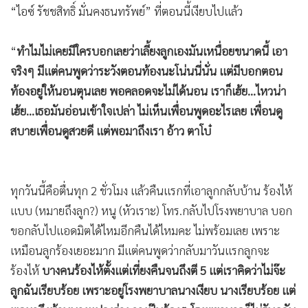
“ไอซ์ รัชชสิทธิ์ มั่นคงธนทรัพย์” ที่ตอนนี้เงียบไปแล้ว
•
เกม
•
วิทยาศาสตร์
“
ทำไมไม่เคยมีใครบอกเลยว่าเลี้ยงลูกเองมันเหนื่อยขนาดนี้ เอา
•
SMEs
จริงๆ มีแต่คนพูดว่าระวังตอนท้องนะโน่นนี่นั่น แต่มีบอกตอน
•
หุ้น
ท้องอยู่ให้นอนตุนเลย พอคลอดจะไม่ได้นอน เราก็เฮ้ย…ไหวน่า
•
อินโดจีน
เฮ้ย…เธอมันอ่อนเข้าใจเปล่า ไม่เห็นเพื่อนพูดอะไรเลย เพื่อนดู
•
กองทุนรวม
สบายเพื่อนดูสวยดี แต่พอมาถึงเรา อ้าว ตาโบ๋
•
Celeb Online
•
Factcheck
•
ญี่ปุ่น
ทุกวันนี้คือตื่นทุก 2 ชั่วโมง แล้วคืนแรกที่เอาลูกกลับบ้าน ร้องไห้
•
News1
แบบ (หมายถึงลูก?) หนู (หัวเราะ) โทร.กลับไปโรงพยาบาล บอก
•
Gotomanager
ขอกลับไปแอดมิตได้ไหมอีกคืนได้ไหมคะ ไม่พร้อมเลย เพราะ
เหมือนลูกร้องเยอะมาก
มีแต่คนพูดว่ากลับมาวันแรกลูกจะ
ร้องไห้
บางคนร้องไห้ตั้งแต่เที่ยงคืนจนถึงตี 5 แต่เราคิดว่าไม่จ๊ะ
ลูกฉันเรียบร้อย เพราะอยู่โรงพยาบาลนางเงียบ นางเรียบร้อย แต่