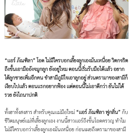
•
Good health & Well-being
•
Green Innovation & SD
•
Management & HR
•
MGR Live
•
Infographic
•
การเมือง
•
ท่องเที่ยว
“แอร์ ภัณฑิลา” โอด ไม่มีใครบอกเลี้ยงลูกเองมันเหนื่อย วิตกจริต
•
กีฬา
ถึงขั้นเอามืออังจมูกลูก ยังอยู่ไหม ตอนนี้เริ่มรับมือได้แล้ว อยาก
•
ต่างประเทศ
ได้ลูกชายเพิ่มอีกคน ขำสามีภูมิใจเอาลูกอยู่ ส่วนดรามาของสามีก็
•
Special Scoop
เงียบไปแล้ว ตอนแรกอยากฟ้อง แต่ตอนนี้ไม่เอาดีกว่า ยันไม่ได้
•
เศรษฐกิจ-ธุรกิจ
รวย ยังไถนาปกติ
•
จีน
•
ชุมชน-คุณภาพชีวิต
ทั้งฮาทั้งสงสาร สำหรับคุณแม่มือใหม่
“แอร์ ภัณฑิลา ฟูกลิ่น”
กับ
•
อาชญากรรม
ชีวิตมนุษย์แม่ที่เลี้ยงลูกเอง งานนี้สาวแอร์ถึงขั้นโอดครวญ ทำไม
•
Motoring
ไม่มีใครบอกว่าเลี้ยงลูกเองมันเหนื่อย ก่อนเผยถึงดรามาของสามี