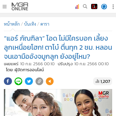
•
หน้าหลัก
หน้าหลัก
บันเทิง
ดารา
•
ทันเหตุการณ์
•
“แอร์ ภัณฑิลา” โอด ไม่มีใครบอก เลี้ยง
ภาคใต้
•
ภูมิภาค
ลูกเหนื่อยโฮก! ตาโบ๋ ตื่นทุก 2 ชม. หลอน
•
Online Section
จนเอามืออังจมูกลูก ยังอยู่ไหม?
•
บันเทิง
เผยแพร่:
10 ก.ย. 2566 00:10
ปรับปรุง:
10 ก.ย. 2566 00:10
•
ผู้จัดการรายวัน
โดย: ผู้จัดการออนไลน์
•
คอลัมนิสต์
1,207
•
ละคร
•
CbizReview
•
Cyber BIZ
•
ผู้จัดกวน