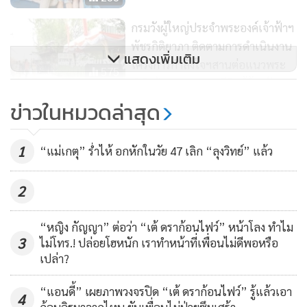
อยากมี แต่ขอไปดูฤกษ์ก่อนได้เปล่าคะ (หัวเราะ) จะดูว่ามันจะชง
กรมวังผู้ใหญ่ประจำพระองค์เจ้าฟ้าฯ
พัชรกิติยาภา ติดตามการดำเนินงาน
กันไหม ปีหน้าหรือปีใดๆ คือปรึกษาหมอดูก่อน จริงๆ ก็อยากได้
แสดงเพิ่มเติม
โครงการกำลังใจฯสานต่อแนวพระ
ผู้ชายแล้วนะ พอเลี้ยงเด็กผู้หญิง ก็อยากลองเลี้ยงเด็กผู้ชายแล้ว ก็
575
ดำริ พัฒนาคุณภาพชีวิตผู้ต้องขัง
แล้วแต่อะไรก็ได้ แต่อย่างแรกต้องดูฤกษ์ใส่ตัวอ่อนก่อน ต้องดูปี
อย่างต่อเนื่อง
ข่าวในหมวดล่าสุด
ไหนเสริมกัน หนุนนำ โชคดีเพราะลูก อยากให้ลูกมาช่วยหนุน
เรา”
“หมวย รัมณีย์” Mrs.Tourism
Thailand 2023 กับโรคประหลาดใน
1
“แม่เกตุ” ร่ำไห้ อกหักในวัย 47 เลิก “ลุงวิทย์” แล้ว
ดรามาสามีเงียบไปแล้ว อยากฟ้องแต่ไม่เอาดีกว่า
จิตมนุษย์
291
“ไม่มีอะไรนะคะ หมายถึงไม่มีใครมาพูดคุยแต่อย่างใด
ก็คือเพจก็
2
คือเงียบกันไปหมดแล้ว ก็งงๆ ว่ามาจากไหน งงนะ ตอนนั้นก็
เครียดนะ ขายดอกไม้ไปเครียดไป ตอนนี้ก็ใช้ชีวิตปกตินะ เอา
“หญิง กัญญา” ต่อว่า “เต้ ดราก้อนไฟว์” หน้าโลง ทำไม
3
ไม่โทร.! ปล่อยโฮหนัก เราทำหน้าที่เพื่อนไม่ดีพอหรือ
จริงๆ ตอนนั้นแอร์ท้องแล้วด้วย
เปล่า?
เลยไม่ค่อยอยากจะยุ่งเรื่องอะไร มันเครียด ตอนแรกจะฟ้อง ตอน
“แอนดี้” เผยภาพวงจรปิด “เต้ ดราก้อนไฟว์” รู้แล้วเอา
4
หลังคือทำไม่เอาดีกว่า ภาวะเราก็ไม่ได้ปกติ แค่เลือดออกก็จะ