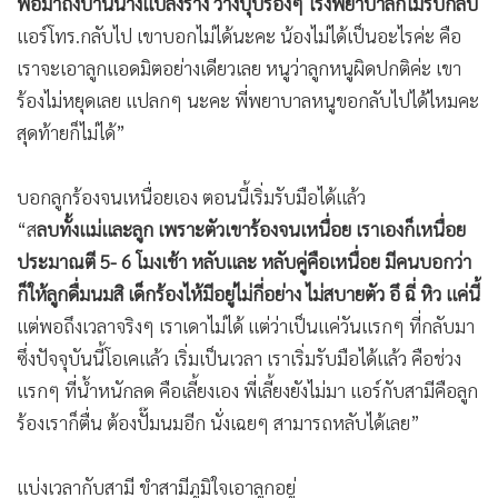
พอมาถึงบ้านนางแปลงร่าง วางปุ๊บร้องๆ โรงพยาบาลก็ไม่รับกลับ
แอร์โทร.กลับไป เขาบอกไม่ได้นะคะ น้องไม่ได้เป็นอะไรค่ะ คือ
เราจะเอาลูกแอดมิตอย่างเดียวเลย หนูว่าลูกหนูผิดปกติค่ะ เขา
ร้องไม่หยุดเลย แปลกๆ นะคะ พี่พยาบาลหนูขอกลับไปได้ไหมคะ
สุดท้ายก็ไม่ได้”
บอกลูกร้องจนเหนื่อยเอง ตอนนี้เริ่มรับมือได้แล้ว
“ส
ลบทั้งแม่และลูก เพราะตัวเขาร้องจนเหนื่อย เราเองก็เหนื่อย
ประมาณตี 5- 6 โมงเช้า หลับและ หลับคู่คือเหนื่อย มีคนบอกว่า
ก็ให้ลูกดื่มนมสิ เด็กร้องไห้มีอยู่ไม่กี่อย่าง ไม่สบายตัว อึ ฉี่ หิว แค่นี้
แต่พอถึงเวลาจริงๆ เราเดาไม่ได้ แต่ว่าเป็นแค่วันแรกๆ ที่กลับมา
ซึ่งปัจจุบันนี้โอเคแล้ว เริ่มเป็นเวลา เราเริ่มรับมือได้แล้ว คือช่วง
แรกๆ ที่น้ำหนักลด คือเลี้ยงเอง พี่เลี้ยงยังไม่มา แอร์กับสามีคือลูก
ร้องเราก็ตื่น ต้องปั๊มนมอีก นั่งเฉยๆ สามารถหลับได้เลย”
แบ่งเวลากับสามี ขำสามีภูมิใจเอาลูกอยู่