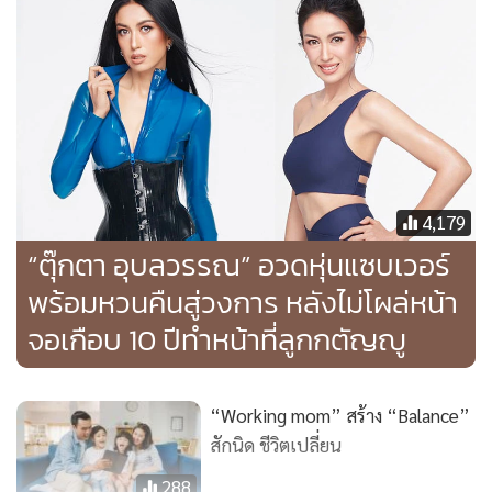
มันดาวน์ เห็นลูกร้อง เราก็ร้องไห้ตาม (ภาวะซึมเศร้า?) มาม่า บลู
คนในครอบครัวต้องประกบนิดหนึ่ง แต่แอร์โชคดีหลานๆ พี่สาว
มาอยู่ช่วยกันเลี้ยงหมดเลย แต่ไม่ได้ช่วยนะ ร้องไห้พร้อมกันทั้ง
บ้านนะ”
สามีหมั่นเติมความรักให้
“สามีเขาแค่ต้องหมั่นเติมความรัก ความใส่ใจให้กันแค่นั้นพอแล้ว
4,179
บอกเขาเหนื่อยไหม ไปกินข้าวก่อนไหม เขาจะบอกไม่เป็นไร แอร์
“ตุ๊กตา อุบลวรรณ” อวดหุ่นแซบเวอร์
เหนื่อยกว่าเขา”
พร้อมหวนคืนสู่วงการ หลังไม่โผล่หน้า
จอเกือบ 10 ปีทำหน้าที่ลูกกตัญญู
อยากมีลูกอีกคนมาก
“อยากมี อยากมีมาก เริ่มโอเคแล้ว
เริ่มจับจุดถูกได้แล้วว่าต้องยัง
ไง แอร์ว่ามันไม่มีเหนื่อยกว่านี้แล้ว สิ่งที่เราคิดว่าเราเหนื่อยมาทั้ง
“Working mom” สร้าง “Balance”
ชีวิตนะ เบาไปเลย เล่นหนังไม่ได้หลับ ไม่ได้นอน 2 วัน
แต่นี่คือน็
สักนิด ชีวิตเปลี่ยน
อกรอบๆ ข้าวปลาไม่ได้กิน
288