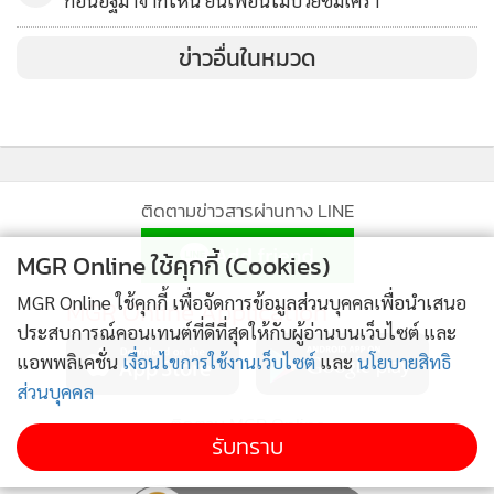
ก้อนอิฐมาจากไหน ยันเพื่อนไม่ป่วยซึมเศร้า
ร้องไห้อยู่แล้ว เลยรู้สึกว่าพอดีกว่า เหนื่อย อยากใช้ชีวิต อยาก
ข่าวอื่นในหมวด
ขายของ อยากทำงานมากกว่าค่ะ ตอนนี้ไม่มีใครเรียก อยากให้รู้
ว่าไม่ได้มีตังค์ หนูไม่ได้รวยค่ะ หนูยังไถนาปกติเลยค่ะ”
เคยบอกเรื่องอาชีพสามีไปแล้ว
“แต่ในยูทิวบ์แอร์ก็มีนะ แต่เขาไม่ได้เป็นสายพูด ไม่ได้ออกสื่อ ไม่
ติดตามข่าวสารผ่านทาง LINE
ได้พูดเก่ง เขาเลยสงสัยว่าทำไมอยู่ดีๆ พุ่งเป้ามาทางเราค่ะ แต่
ตอนนี้ก็แฮปปี้นะ ไม่ได้มีอะไรค่ะ ตอนนี้คือเลี้ยงลูก คุณสามีก็โอ
MGR Online ใช้คุกกี้ (Cookies)
เคขึ้นแล้วค่ะ”
MGR Online ใช้คุกกี้ เพื่อจัดการข้อมูลส่วนบุคคลเพื่อนำเสนอ
MGR Online Application
ประสบการณ์คอนเทนต์ที่ดีที่สุดให้กับผู้อ่านบนเว็บไซต์ และ
แอพพลิเคชั่น
เงื่อนไขการใช้งานเว็บไซต์
และ
นโยบายสิทธิ
ส่วนบุคคล
ติดตาม MGR Online
รับทราบ