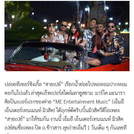
•
Good health & Well-being
•
Green Innovation & SD
•
Management & HR
•
MGR Live
•
Infographic
•
การเมือง
•
ท่องเที่ยว
•
กีฬา
•
ต่างประเทศ
•
Special Scoop
ปล่อยทีเซอร์ซิงเกิ้ล “สายเปย์” เรียกน้ำย่อยไปพอหอมปากหอม
•
เศรษฐกิจ-ธุรกิจ
คอกันไปแล้ว ล่าสุดแร็พเปอร์สไตล์มลายูสยาม มาร์โค มะนารา
ศิลปินเบอร์แรกของค่าย “ME Entertainment Music” (เอ็มอี
•
จีน
เอ็นเตอร์เทนเมนท์ มิวสิค) ได้ฤกษ์ตัดริบบิ้นมิวสิควีดีโอเพลง
•
ชุมชน-คุณภาพชีวิต
“สายเปย์” มาให้ชมกัน งานนี้ เอ็มอี เอ็นเตอร์เทนเมนท์ มิวสิค
•
อาชญากรรม
เปย์สมชื่อเพลง ปิด ถ.ข้าวสาร ลุยถ่ายเอ็มวี 1 วันเต็ม ๆ กันเลยที
•
Motoring