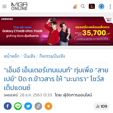
•
หน้าหลัก
•
ทันเหตุการณ์
•
ภาคใต้
•
ภูมิภาค
•
Online Section
หน้าหลัก
บันเทิง
กิจกรรมบันเทิง
•
บันเทิง
•
ผู้จัดการรายวัน
“เอ็มอี เอ็นเตอร์เทนเมนท์” ทุ่มเพื่อ “สาย
•
คอลัมนิสต์
เปย์” ปิด ถ.ข้าวสาร ให้ “มะนารา” โชว์ส
•
ละคร
เต็ปแดนซ์
•
CbizReview
เผยแพร่:
28 ธ.ค. 2563 13:33
โดย: ผู้จัดการออนไลน์
•
Cyber BIZ
•
ผู้จัดกวน
109