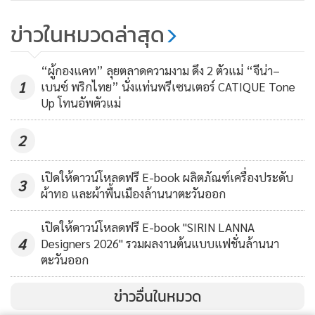
“วีว่า ฐาสุปางค์” คลอดแล้ว “อย่ามา
ข่าวในหมวดล่าสุด
ก๊องแก๊ง” SK.ขายสู้โควิด
481
“ผู้กองแคท” ลุยตลาดความงาม ดึง 2 ตัวแม่ “จีน่า–
1
เบนซ์ พริกไทย” นั่งแท่นพรีเซนเตอร์ CATIQUE Tone
Up โทนอัพตัวแม่
2
เปิดให้ดาวน์โหลดฟรี E-book ผลิตภัณฑ์เครื่องประดับ
3
ผ้าทอ และผ้าพื้นเมืองล้านนาตะวันออก
เปิดให้ดาวน์โหลดฟรี E-book "SIRIN LANNA
4
Designers 2026" รวมผลงานต้นแบบแฟชั่นล้านนา
ตะวันออก
ข่าวอื่นในหมวด