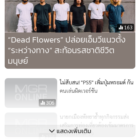
163
“Dead Flowers” ปล่อยเอ็มวีแนวตั้ง
“ระหว่างทาง” สะท้อนรสชาติชีวิต
มนุษย์
ไม่สับสน! "PS5" เพิ่มปุ่มพรอมต์ กัน
คนเล่นผิดเวอร์ชัน
306
นายกเมืองพัทยาย้ำทุกกิจกรรมส่ง
เสริมการท่องเที่ยวต้องเข้มมาตรการ
แสดงเพิ่มเติม
ป้องกันโควิด-19
134