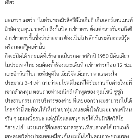
เดียว
•
เกม
•
วิทยาศาสตร์
มะนารา เผยว่า “ในส่วนของมิวสิควีดีโอเอ็มอี เอ็นเตอร์เทนเมนท์
•
SMEs
มิวสิค ทุ่มทุนมากครับ ถึงขั้นปิด ถ.ข้าวสาร ตั้งแต่กลางวันจนถึงตี
•
หุ้น
4 ถ.ข้าวสารขึ้นชื่อว่าถ่ายยาก ต้องเป็นโปรดักชั่นระดับฮอลลีวู้ด
•
อินโดจีน
หรือบอลลีวู้ดเท่านั้น
•
กองทุนรวม
ถึงจะปิดได้ รถยนต์ที่เข้าฉากเป็นรถคลาสสิกปี 1950 มีคันเดียว
•
Celeb Online
ในประเทศไทย ผมต้องทั้งร้องและเต้นที่ ถ.ข้าวสารเกือบ 12 ช.ม.
•
Factcheck
และอีกวันก็ไปถ่ายที่สตูดิโอ เอ็มวีจัดเต็มกว่า ดาแลดวงใจ
•
ญี่ปุ่น
ประมาณ 3-4 เท่า ถามว่าผมโชคดีไหมที่ได้ร่วมงานกับค่ายใหม่ที่
•
News1
เขากล้าลงทุน ตอนถ่ายทำผมนึกถึงคำพูดของ คุณโซนี่ ซูซูกิ
ประธานกรรมการบริหารของค่าย ที่เคยบอกว่า ผมสามารถไปได้
•
Gotomanager
ไกลกว่านี้ สะท้อนให้เห็นว่าเขาทุ่มเทและตั้งใจกับผมมากแค่ไหน
จริง ๆ ผมเหนื่อยนะ แต่ภูมิใจและสนุก พอได้เห็นมิวสิควีดีโอ
“สายเปย์” แว่บแรกรู้สึกเลยว่ามาตรฐานเทียบสากลได้ เราเองก็
เสพดนตรีต่างประเทศเหมือนกัน ผมมั่นใจในคุณภาพของเพลง