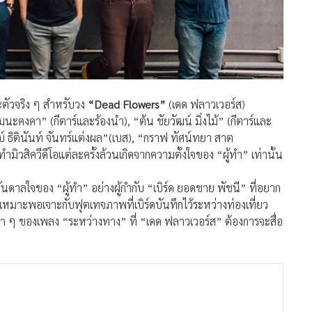
ตัวจริง ๆ สำหรับวง
“Dead Flowers”
(เดด ฟลาวเวอร์ส)
นะคงคา” (กีตาร์และร้องนำ), “ต้น ชัยวัฒน์ มิ่งไม้” (กีตาร์และ
บ์ ธิตินันท์ จันทร์แต่งผล”(เบส), “กราฟ ทัศน์ทยา สาต
ทำมิวสิควีดีโอแต่ละครั้งล้วนเกิดจากความตั้งใจของ “ผู้ทำ” เท่านั้น
บันดาลใจของ “ผู้ทำ” อย่างผู้กำกับ “เบิร์ด ยอดชาย พัชนี” ที่อยาก
หมาะพอเจาะกับฟุตเทจภาพที่เบิร์ดบันทึกไว้ระหว่างท่องเที่ยว
า ๆ ของเพลง “ระหว่างทาง” ที่ “เดด ฟลาวเวอร์ส” ต้องการจะสื่อ