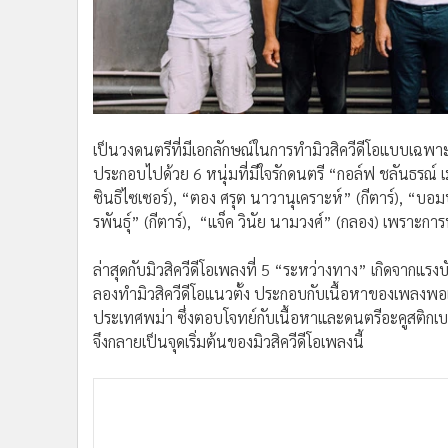
•
อินโดจีน
•
กองทุนรวม
•
Celeb Online
•
Factcheck
•
ญี่ปุ่น
เป็นวงดนตรีที่มีเอกลักษณ์ในการทำมิวสิควีดีโอแบบเฉพาะ
•
News1
ประกอบไปด้วย 6 หนุ่มที่มีใจรักดนตรี “กอล์ฟ ชลันธรณ์ เม
•
Gotomanager
ซินธิไซเซอร์), “ตอง ศรุต นาวานุเคราะห์” (กีตาร์), “บอม
รพันธุ์” (กีตาร์), “แจ็ค วินัย นามวงศ์” (กลอง) เพราะการ
ล่าสุดกับมิวสิควีดีโอเพลงที่ 5 “ระหว่างทาง” เกิดจากแรง
ลองทำมิวสิควีดีโอแนวตั้ง ประกอบกับเนื้อหาของเพลงพอเ
ประเทศพม่า ซึ่งตอบโจทย์กับเนื้อหาและดนตรีอะคูสติกเบ
จึงกลายเป็นจุดเริ่มต้นของมิวสิควีดีโอเพลงนี้