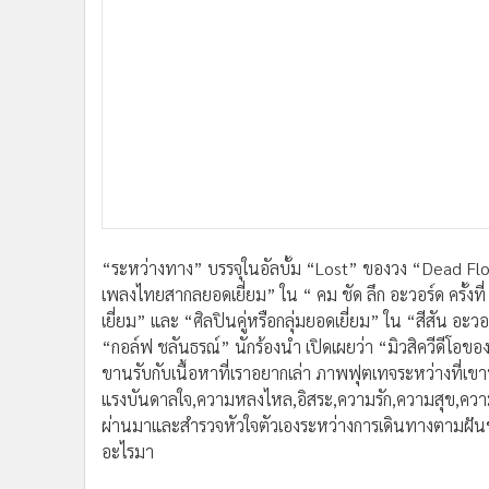
“ระหว่างทาง” บรรจุในอัลบั้ม “Lost” ของวง “Dead Flowe
เพลงไทยสากลยอดเยี่ยม” ใน “ คม ชัด ลึก อะวอร์ด ครั้งท
เยี่ยม” และ “ศิลปินคู่หรือกลุ่มยอดเยี่ยม” ใน “สีสัน อะวอ
“กอล์ฟ ชลันธรณ์” นักร้องนำ เปิดเผยว่า “มิวสิควีดีโอข
ขานรับกับเนื้อหาที่เราอยากเล่า ภาพฟุตเทจระหว่างที่เขา
แรงบันดาลใจ,ความหลงไหล,อิสระ,ความรัก,ความสุข,ความ
ผ่านมาและสำรวจหัวใจตัวเองระหว่างการเดินทางตามฝันของ
อะไรมา