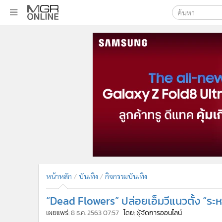
เลือกเครื่องมือท
•
หน้าหลัก
ค้นหา
•
ทันเหตุการณ์
Google
•
ภาคใต้
•
ภูมิภาค
MGR Onl
•
Online Section
ค้นหาขั
•
บันเทิง
•
ผู้จัดการรายวัน
•
คอลัมนิสต์
•
ละคร
•
CbizReview
•
Cyber BIZ
หน้าหลัก
บันเทิง
กิจกรรมบันเทิง
•
ผู้จัดกวน
“Dead Flowers” ปล่อยเอ็มวีแนวตั้ง “ระห
•
Good health & Well-being
•
Green Innovation & SD
เผยแพร่:
8 ธ.ค. 2563 07:57
โดย: ผู้จัดการออนไลน์