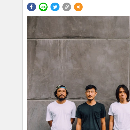
•
Management & HR
•
MGR Live
•
Infographic
•
การเมือง
•
ท่องเที่ยว
•
กีฬา
•
ต่างประเทศ
•
Special Scoop
•
เศรษฐกิจ-ธุรกิจ
•
จีน
•
ชุมชน-คุณภาพชีวิต
•
อาชญากรรม
•
Motoring
•
เกม
•
วิทยาศาสตร์
•
SMEs
•
หุ้น