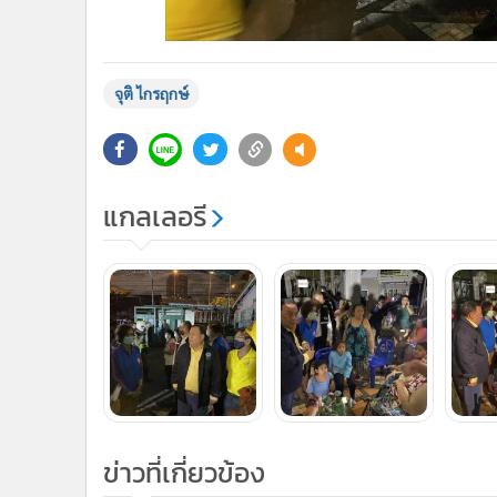
จุติ ไกรฤกษ์