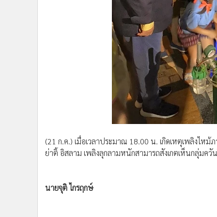
•
อินโดจีน
•
กองทุนรวม
•
Celeb Online
•
Factcheck
•
ญี่ปุ่น
•
News1
•
Gotomanager
(21 ก.ค.) เมื่อเวลาประมาณ 18.00 น. เกิดเหตุเพลิงไหม้
ย่าติ้ อิสลาม เพลิงลุกลามหนักสามารถสังเกตเห็นกลุ่มควั