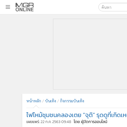
เลือกเครื่องมือท
•
หน้าหลัก
ค้นหา
•
ทันเหตุการณ์
Google
•
ภาคใต้
•
ภูมิภาค
MGR Onl
•
Online Section
ค้นหาขั
•
บันเทิง
•
ผู้จัดการรายวัน
•
คอลัมนิสต์
•
ละคร
•
CbizReview
•
Cyber BIZ
หน้าหลัก
บันเทิง
กิจกรรมบันเทิง
•
ผู้จัดกวน
ไฟไหม้ชุมชนคลองเตย “จุติ” รุดดูที่เกิดเ
•
Good health & Well-being
•
Green Innovation & SD
เผยแพร่:
22 ก.ค. 2563 09:48
โดย: ผู้จัดการออนไลน์