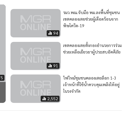
รมว.พณ.จับมือ พม.ลงพื้นที่ชุมชน
เขตคลองเตยช่วยผู้เดือดร้อนจาก
พิษโควิด-19
94
เขตคลองเตยตั้งกองอำนวยการร่วม