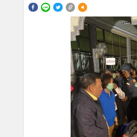
•
Management & HR
•
MGR Live
•
Infographic
•
การเมือง
•
ท่องเที่ยว
•
กีฬา
•
ต่างประเทศ
•
Special Scoop
•
เศรษฐกิจ-ธุรกิจ
•
จีน
•
ชุมชน-คุณภาพชีวิต
•
อาชญากรรม
•
Motoring
•
เกม
•
วิทยาศาสตร์
•
SMEs
•
หุ้น