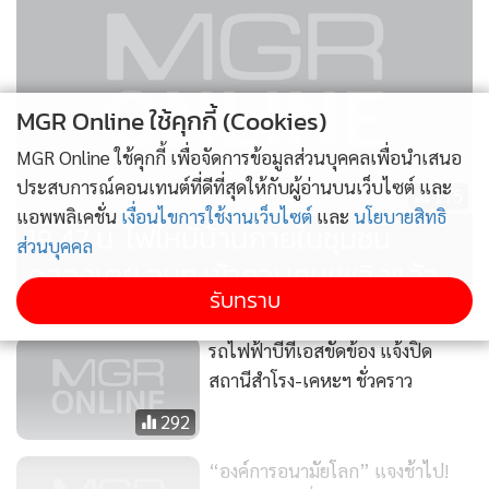
MGR Online ใช้คุกกี้ (Cookies)
MGR Online ใช้คุกกี้ เพื่อจัดการข้อมูลส่วนบุคคลเพื่อนำเสนอ
ประสบการณ์คอนเทนต์ที่ดีที่สุดให้กับผู้อ่านบนเว็บไซต์ และ
175
แอพพลิเคชั่น
เงื่อนไขการใช้งานเว็บไซต์
และ
นโยบายสิทธิ
18.47 น. ไฟไหม้บ้านภายในชุมชน
ส่วนบุคคล
คลองเตย จนท.เข้าควบคุมเพลิงแล้ว
รับทราบ
รถไฟฟ้าบีทีเอสขัดข้อง แจ้งปิด
สถานีสำโรง-เคหะฯ ชั่วคราว
292
“องค์การอนามัยโลก” แจงช้าไป!