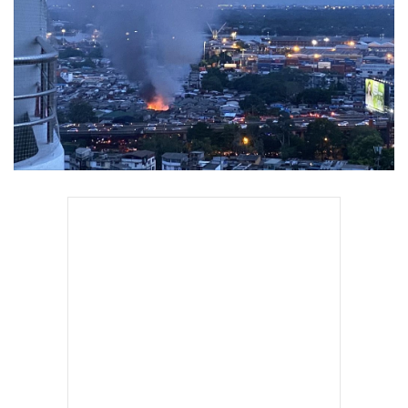
•
Good health & Well-being
•
Green Innovation & SD
•
Management & HR
•
MGR Live
•
Infographic
•
การเมือง
•
ท่องเที่ยว
•
กีฬา
•
ต่างประเทศ
•
Special Scoop
•
เศรษฐกิจ-ธุรกิจ
•
จีน
•
ชุมชน-คุณภาพชีวิต
•
อาชญากรรม
•
Motoring