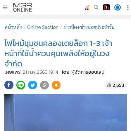
•
หน้าหลัก
หน้าหลัก
Online Section
ข่าวลีด+ข่าวย่อยประจำวัน
•
ทันเหตุการณ์
•
ไฟไหม้ชุมชนคลองเตยล็อก 1-3 เจ้า
ภาคใต้
•
ภูมิภาค
หน้าที่ใช้น้ำควบคุมเพลิงให้อยู่ในวง
•
Online Section
จำกัด
•
บันเทิง
เผยแพร่:
21 ก.ค. 2563 19:14
โดย: ผู้จัดการออนไลน์
•
ผู้จัดการรายวัน
2,553
•
คอลัมนิสต์
•
ละคร
•
CbizReview
•
Cyber BIZ
•
ผู้จัดกวน