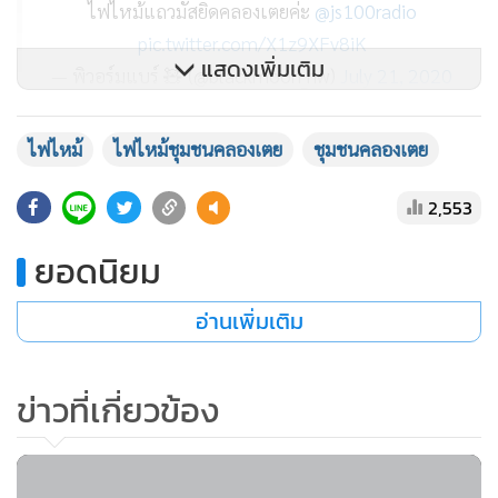
ไฟไหม้แถวมัสยิดคลองเตยค่ะ
@js100radio
pic.twitter.com/X1z9XFv8iK
แสดงเพิ่มเติม
— พิวอร์มแบร์ 🧸 (@blackmoon_nw)
July 21, 2020
ไฟไหม้
ไฟไหม้ชุมชนคลองเตย
ชุมชนคลองเตย
#ไฟไหม้
แถวคลองเตย ภาพจากข้างตึกมาลีนนท์ ขอให้
ทุกคนปลอดภัยค่ะ
pic.twitter.com/xDK0RoJQJc
2,553
— アンーアン♡ (@Aunnie1510)
July 21, 2020
ยอดนิยม
อ่านเพิ่มเติม
ข่าวที่เกี่ยวข้อง