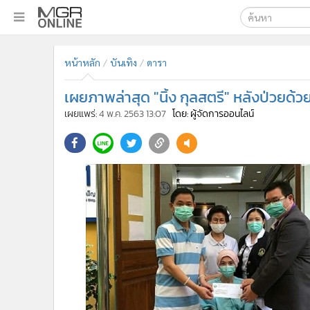
เลือกเครื่องมือท
•
หน้าหลัก
หน้าหลัก
บันเทิง
ดารา
ค้นหา
•
ทันเหตุการณ์
Google
•
ภาคใต้
เผยภาพล่าสุด "นิ้ง กุลสตรี" หลังป่วย
•
ภูมิภาค
MGR Onl
เผยแพร่:
4 พ.ค. 2563 13:07
โดย: ผู้จัดการออนไลน์
•
Online Section
ค้นหาขั
•
บันเทิง
•
ผู้จัดการรายวัน
•
คอลัมนิสต์
•
ละคร
•
CbizReview
•
Cyber BIZ
•
ผู้จัดกวน
•
Good health & Well-being
•
Green Innovation & SD