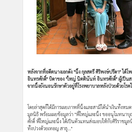
•
Management & HR
•
MGR Live
•
Infographic
•
การเมือง
•
ท่องเที่ยว
•
กีฬา
•
ต่างประเทศ
•
Special Scoop
•
เศรษฐกิจ-ธุรกิจ
หลังจากที่อดีตนางเอกดัง "นิ้ง กุลสตรี ศิริพงษ์ปรีดา" ได
•
จีน
อินทรศักดิ์" บิดาของ "ใหญ่ นิตตินันท์ อินทรศักดิ์" ผู้เป็น
•
ชุมชน-คุณภาพชีวิต
จากนิ้งยังนอนรักษาตัวอยู่ที่โรงพยาบาลหลังป่วยด้วยโรค
•
อาชญากรรม
•
Motoring
•
เกม
โดยล่าสุดก็ได้มีการเผยภาพที่นิ้งและสามีได้นำเงินทั้ง
•
วิทยาศาสตร์
มูลนิธิ พร้อมเผยข้อมูลว่า "พี่ใหญ่และนิ้ง ขออนุโมทนาบ
•
SMEs
ศักดิ์ พี่ใหญ่และนิ้ง ได้เป็นตัวแทนส่งมอบให้กับศิริราช
ทั้งปวงด้วยเทอญ สาธุ..."
•
หุ้น