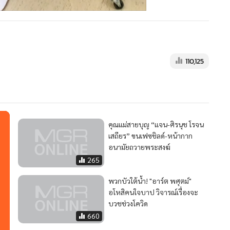
110,125
คุณแม่สายบุญ “แจน-ศิรนุช โรจน
เสถียร” ขนเฟซชิลด์-หน้ากาก
อนามัยถวายพระสงฆ์
265
พวกบัวใต้น้ำ! "อาร์ต พศุตม์"
อโหสิคนใจบาป วิจารณ์เรื่องจะ
บวชช่วงโควิด
660