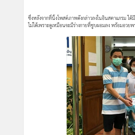
•
อินโดจีน
•
กองทุนรวม
ซึ่งหลังจากที่นิ้งโพสต์ภาพดังกล่าวลงในอินสตาแกรม ได
•
Celeb Online
ไม่ได้เพราะดูเหมือนจะมีร่างกายที่ซูบผอมลง พร้อมอวยพร
•
Factcheck
•
ญี่ปุ่น
•
News1
•
Gotomanager