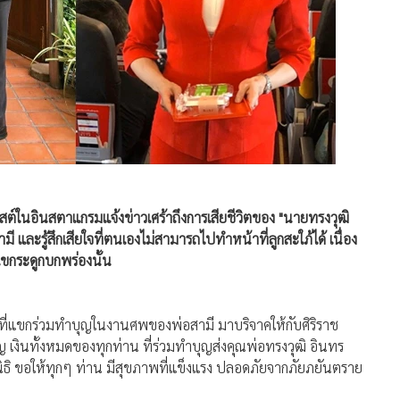
้โพสต์ในอินสตาแกรมแจ้งข่าวเศร้าถึงการเสียชีวิตของ "นายทรงวุฒิ
สามี และรู้สึกเสียใจที่ตนเองไม่สามารถไปทำหน้าที่ลูกสะใภ้ได้ เนื่อง
ไขกระดูกบกพร่องนั้น
หมดที่แขกร่วมทำบุญในงานศพของพ่อสามี มาบริจาคให้กับศิริราช
ุญ เงินทั้งหมดของทุกท่าน ที่ร่วมทำบุญส่งคุณพ่อทรงวุฒิ อินทร
มูลนิธิ ขอให้ทุกๆ ท่าน มีสุขภาพที่แข็งแรง ปลอดภัยจากภัยภยันตราย