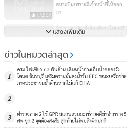
สนามบินเพราะมีเจ้าหน้าที่ให้ออก
มา
12,502
ผู้ว่าฯ นครปฐมสั่งล็อกตัวคนไทยหนี
แสดงเพิ่มเติม
จุดคัดกรองที่สนามบินสุวรรณภูมิทั้ง
4 คนแล้ว
3,491
ข่าวในหมวดล่าสุด
เลื่อนออกหวยเป็น16พ.ค.-กลุ่มผู้ค้า
รวมตัวกดดันจี้สนง.สลากรับซื้อคืน
ครม.ไฟเขียว 7.2 พันล้าน เดินหน้าอ่างเก็บน้ำคลองวัง
1
โตนด จันทบุรี เสริมความมั่นคงน้ำรับ EEC ขณะเครือข่าย
125
ภาคประชาชนย้ำค้านหากไม่แก้ EHIA
2
ตำรวจภาค 2 ใช้ GPR สแกนสวนมะพร้าวคดีฆ่าอำพราง 5
3
ศพ ขุด 2 จุดต้องสงสัย สุดท้ายไม่พบสิ่งผิดปกติ