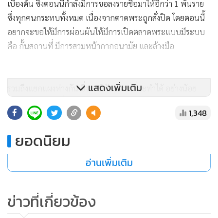
เบื้องต้น ซึ่งตอนนี้กำลังมีการขอลงรายชื่อมาให้อีกว่า 1 พันราย
ซึ่งทุกคนกระทบทั้งหมด เนื่องจากตาดพระถูกสั่งปิด โดยตอนนี้
อยากจะขอให้มีการผ่อนผันให้มีการเปิดตลาดพระแบบมีระบบ
คือ กั้นสถานที่ มีการสวมหน้ากากอนามัย และล้างมือ
แสดงเพิ่มเติม
รวมถึงแยกแผงห่างกัน ซึ่งเรามีศักยภาพที่จะทำได้ อย่างน้อย
สัปดาห์ละ 2 วัน ซึ่งมีคนน้อยกว่าตลาดนัดทั่วไปเยอะ เพราะเป็น
1,348
ของเฉพาะกลุ่ม รวมถึงมาขอให้ช่วยดูแลขอข้าวสาร อาหารแห้ง
ไว้ประทังชีวิต เพราะที่ผ่านมาไม่มีหน่วยงานใดของรัฐเข้ามาช่วย
ยอดนิยม
เหลือเลย และสมาชิกนับพันที่ลงทะเบียน เราไม่ทิ้งกัน ก็ได้การ
ปฏิเสธหมด ไม่มีใครได้สิทธินั้นเลย ซึ่งวันนี้ก็จะขอให้มีข้าวกินกัน
อ่านเพิ่มเติม
ไปก่อนก็ยังดี เพราะสภาพไม่ไหวและแย่มากแล้ว
ข่าวที่เกี่ยวข้อง
“ครอบครัวหนึ่งมีคนอย่างน้อย 3-4 คน ผมดูแลครอบครัวตอนนี้
ไม่มีรายได้เลย พระในมือก็ขายไม่ได้เพราะคนซื้อก็ไม่รู้จะขายใคร