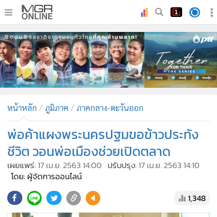
•
หน้าหลัก
•
ทันเหตุการณ์
•
ภาคใต้
•
ภูมิภาค
•
Online Section
หน้าหลัก
ภูมิภาค
ภาคกลาง-ตะวันออก
•
บันเทิง
•
ผู้จัดการรายวัน
พ่อค้าแผงพระนครปฐมขอข้าวประทัง
•
คอลัมนิสต์
ชีวิต วอนพ่อเมืองช่วยเปิดตลาด
•
ละคร
เผยแพร่:
17 เม.ย. 2563 14:00
ปรับปรุง:
17 เม.ย. 2563 14:10
•
CbizReview
โดย: ผู้จัดการออนไลน์
•
Cyber BIZ
1,348
•
ผู้จัดกวน