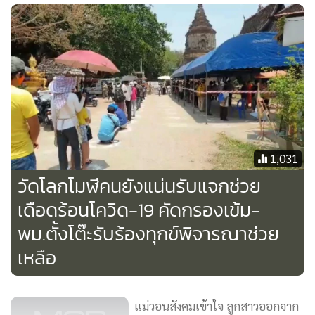
เพราะไม่มีตลาดให้เปิดมาทำกิน นี่เข้า 1 เดือนแล้วลำบากมาก
ทุกวันนี้ผมต้องมาเปิดโซเชียลดูว่าที่ไหนมีใครแจกข้าวผมก็ต้อง
ตระเวนไปรับข้าวกินประทังชีวิตแล้ว ซึ่งสมาชิกวันนี้พอทราบ
ข่าวก็บอกว่าถ้าสิ้นเดือนนี้ไม่ไหวจะรวมตัวทั้งหมดมาวอนขอ
ความเป็นธรรมอีกครั้ง” นายทรงวุฒิ กล่าวปิดท้าย
ทั้งนี้.หลังการรับแจ้งเรื่องจากศูนย์ดำรงธรรมจังหวัดนครปฐม ซึ่ง
1,031
ทางหน่วยงานได้ให้ข้อมูลว่า ในวันที่ 20 เมษายน ในโครงการเรา
วัดโลกโมฬีคนยังแน่นรับแจกช่วย
ไม่ทิ้งกัน จะมีการเปิดให้อุทธรณ์สำหรับผู้ที่ถูกปฏิเสธสิทธิ ได้ลง
ทะเบียนร้องขอกลับไป และจะมีการส่งเจ้าหน้าที่ลงสำรวจความ
เดือดร้อนโควิด-19 คัดกรองเข้ม-
เดือดร้อนของประชาชนโดยกำลังมีการประชุมวางแผนเพื่อช่วย
พม.ตั้งโต๊ะรับร้องทุกข์พิจารณาช่วย
เหลือความเดือดร้อนในจังหวัดนครปฐมในขณะนี้
เหลือ
แม่วอนสังคมเข้าใจ ลูกสาวออกจาก