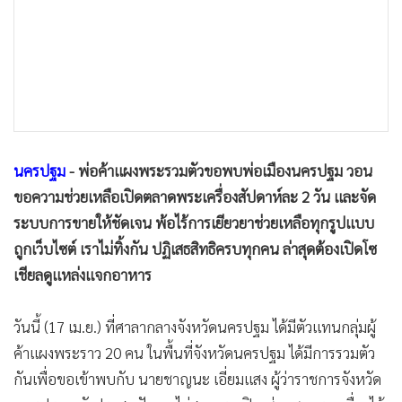
•
เกม
•
วิทยาศาสตร์
•
SMEs
•
หุ้น
•
อินโดจีน
•
กองทุนรวม
นครปฐม
- พ่อค้าแผงพระรวมตัวขอพบพ่อเมืองนครปฐม วอน
•
Celeb Online
ขอความช่วยเหลือเปิดตลาดพระเครื่องสัปดาห์ละ 2 วัน และจัด
•
Factcheck
ระบบการขายให้ชัดเจน พ้อไร้การเยียวยาช่วยเหลือทุกรูปแบบ
•
ญี่ปุ่น
ถูกเว็บไซต์ เราไม่ทิ้งกัน ปฏิเสธสิทธิครบทุกคน ล่าสุดต้องเปิดโซ
•
News1
เชียลดูแหล่งแจกอาหาร
•
Gotomanager
วันนี้ (17 เม.ย.) ที่ศาลากลางจังหวัดนครปฐม ได้มีตัวแทนกลุ่มผู้
ค้าแผงพระราว 20 คน ในพื้นที่จังหวัดนครปฐม ได้มีการรวมตัว
กันเพื่อขอเข้าพบกับ นายชาญนะ เอี่ยมแสง ผู้ว่าราชการจังหวัด