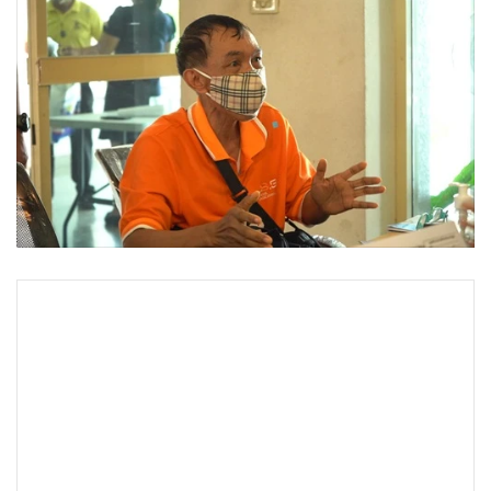
•
Good health & Well-being
•
Green Innovation & SD
•
Management & HR
•
MGR Live
•
Infographic
•
การเมือง
•
ท่องเที่ยว
•
กีฬา
•
ต่างประเทศ
•
Special Scoop
•
เศรษฐกิจ-ธุรกิจ
•
จีน
•
ชุมชน-คุณภาพชีวิต
•
อาชญากรรม
•
Motoring