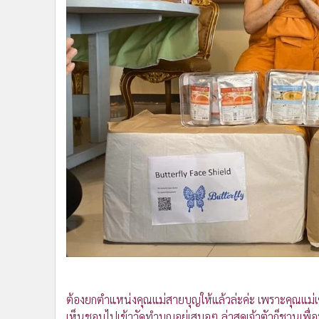
•
Management & HR
•
MGR Live
•
Infographic
•
การเมือง
•
ท่องเที่ยว
•
กีฬา
•
ต่างประเทศ
•
Special Scoop
•
เศรษฐกิจ-ธุรกิจ
•
จีน
•
ชุมชน-คุณภาพชีวิต
•
อาชญากรรม
•
Motoring
•
เกม
•
วิทยาศาสตร์
•
SMEs
ต้องยกตำแหน่งคุณแม่สายบุญให้แล้วล่ะค่ะ เพราะคุณแม่เซ
•
หุ้น
เห็นชอบไปเข้าวัดทำบุญอยู่เสมอๆ ล่าสุดเจ้าตัวก็ชวนเ