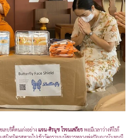
เลบริตี้คนเก่งอย่าง
แจน-ศิรนุช โรจนเสถียร
พอมีเวลาว่างทีไรก็
พื่อนสนิทมิตรสหายไปเข้าวัดกราบนมัสการหลวงพ่อปัญญานันทมุนี