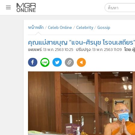
เลือกเครื่องมือท
•
หน้าหลัก
หน้าหลัก
Celeb Online
Celebrity
Gossip
ค้นหา
•
ทันเหตุการณ์
Google
•
ภาคใต้
คุณแม่สายบุญ “แจน-ศิรนุช โรจนเสถียร
•
ภูมิภาค
MGR Onl
เผยแพร่:
13 พ.ค. 2563 10:25
ปรับปรุง:
13 พ.ค. 2563 11:09
โดย: ผ
•
Online Section
ค้นหาขั
•
บันเทิง
•
ผู้จัดการรายวัน
•
คอลัมนิสต์
•
ละคร
•
CbizReview
•
Cyber BIZ
•
ผู้จัดกวน
•
Good health & Well-being
•
Green Innovation & SD