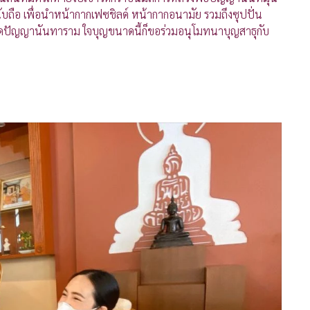
ับถือ เพื่อนำหน้ากากเฟซชิลด์ หน้ากากอนามัย รวมถึงซุปปั่น
ะวัดปัญญานันทาราม ใจบุญขนาดนี้ก็ขอร่วมอนุโมทนาบุญสาธุกับ