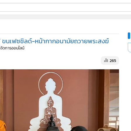
ี่ใช้
” ขนเฟซชิลด์-หน้ากากอนามัยถวายพระสงฆ์
ine
ู้จัดการออนไลน์
้นสูง
265