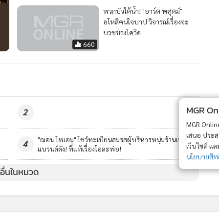
พวกบัวใต้น้ำ! "อาร์ต พศุตม์"
อโหสิคนใจบาป วิจารณ์เรื่องจะ
บวชช่วงโควิด
660
MGR Onli
2
MGR Online 
เสนอ ประสบก
"ฌอน โพเอม" โชว์ทะเบียนสมรสผู้บริหารหนุ่มร้านเพชร
4
เว็บไซต์ แ
แบรนด์ดัง! ที่แท้เรื่องโอละพ่อ!
นโยบายสิทธ
วอื่นในหมวด