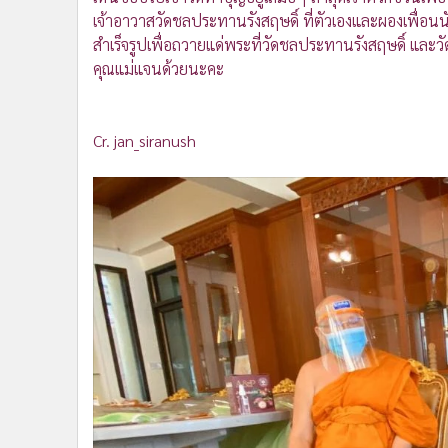
•
อินโดจีน
เจ้าอาวาสวัดชลประทานรังสฤษดิ์ ที่ตัวเองและผองเพื่อนน
•
กองทุนรวม
สำเร็จรูปเพื่อถวายแด่พระที่วัดชลประทานรังสฤษดิ์ แล
คุณแม่แจนด้วยนะคะ
•
Celeb Online
•
Factcheck
•
ญี่ปุ่น
Cr. jan_siranush
•
News1
•
Gotomanager