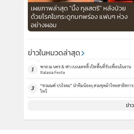
เผยภาพล่าสุด "นิ้ง กุลสตรี" หลังป่วย
ด้วยโรคไขกระดูกบกพร่อง แฟนๆ ห่วง
อย่างผอม
ข่าวในหมวดล่าสุด
พาย ณ นคร & ฟา เบเนเดทตี้ เปิดพื้นที่รับเพื่อนในงาน
1
Italasia Festa
“ชวมณฑ์ ปวโรดม” นำทีมน้องๆ สวมชุดผ้าไทยสาธิตการ
3
ไหว้
ข่า