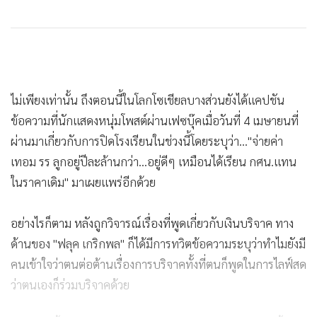
ไม่เพียงเท่านั้น ถึงตอนนี้ในโลกโซเชียลบางส่วนยังได้แคปชัน
ข้อความที่นักแสดงหนุ่มโพสต์ผ่านเฟซบุ๊คเมื่อวันที่ 4 เมษายนที่
ผ่านมาเกี่ยวกับการปิดโรงเรียนในช่วงนี้โดยระบุว่า..."จ่ายค่า
เทอม รร ลูกอยู่ปีละล้านกว่า...อยู่ดีๆ เหมือนได้เรียน กศน.แทน
ในราคาเดิม" มาเผยแพร่อีกด้วย
อย่างไรก็ตาม หลังถูกวิจารณ์เรื่องที่พูดเกี่ยวกับเงินบริจาค ทาง
ด้านของ "ฟลุค เกริกพล" ก็ได้มีการทวิตข้อความระบุว่าทำไมยังมี
คนเข้าใจว่าตนต่อต้านเรื่องการบริจาคทั้งที่ตนก็พูดในการไลฟ์สด
ว่าตนเองก็ร่วมบริจาคด้วย