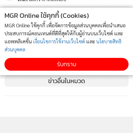
MGR Online ใช้คุกกี้ (Cookies)
2
MGR Online ใช้คุกกี้ เพื่อจัดการข้อมูลส่วนบุคคลเพื่อนำเสนอ
“ปู มัณฑนา” หงายการ์ดเอกสารหลักฐานที่ “หนุ่ม กรร
ประสบการณ์คอนเทนต์ที่ดีที่สุดให้กับผู้อ่านบนเว็บไซต์ และ
3
ชัย” ฟ้องมีบางส่วนที่ตัดต่อ เตรียมวางเงิน 1.7 ล้าน จบคดี
แอพพลิเคชั่น
เงื่อนไขการใช้งานเว็บไซต์
และ
นโยบายสิทธิ
“ลูกหมี” และทุกคดี
ส่วนบุคคล
“นัส จุฑารัตน์” จ่าย 8.5 หมื่นค่าปากหมา! หลังศาล
4
รับทราบ
ตัดสินคดีดูหมิ่น “นิ้ง โศภิดา”
ข่าวอื่นในหมวด