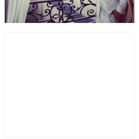
•
Good health & Well-being
•
Green Innovation & SD
•
Management & HR
•
MGR Live
•
Infographic
•
การเมือง
•
ท่องเที่ยว
•
กีฬา
•
ต่างประเทศ
•
Special Scoop
•
เศรษฐกิจ-ธุรกิจ
•
จีน
•
ชุมชน-คุณภาพชีวิต
•
อาชญากรรม
•
Motoring