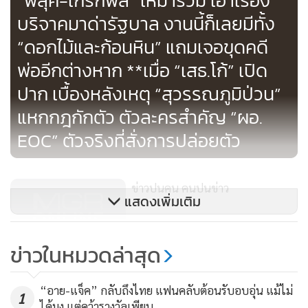
“ฟลุค-เกริกพล” เหมารวม เอาเรื่อง
บริจาคมาด่ารัฐบาล งานนี้ก็เลยมีทั้ง
“ดอกไม้และก้อนหิน” แถมเจอขุดคดี
พ่ออีกต่างหาก **เมื่อ “เสธ.โก้” เปิด
ปาก เบื้องหลังเหตุ “สุวรรณภูมิป่วน”
แหกกฎกักตัว ตัวละครสำคัญ “ผอ.
EOC” ตัวจริงที่สั่งการปล่อยตัว
ข่าวปนคน คนปนข่าว
แสดงเพิ่มเติม
234
ข่าวในหมวดล่าสุด
อย.เพิกถอนเจลล้างมือ 24 รายการ
ไม่ผ่านเกณฑ์แอลกอฮอล์ 70%
“อาย-แจ็ค” กลับถึงไทย แฟนคลับต้อนรับอบอุ่น แม้ไม่
1
ได้มง แต่คว้ารางวัลเพียบ
1,184