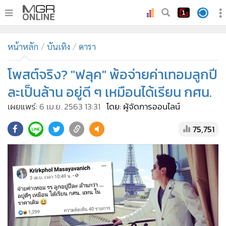
•
หน้าหลัก
หน้าหลัก
บันเทิง
ดารา
•
ทันเหตุการณ์
•
โพสต์จริง? "ฟลุค" พ้อจ่ายค่าเทอมลูกปี
ภาคใต้
•
ภูมิภาค
ละเป็นล้าน อยู่ดี ๆ เหมือนได้เรียน กศน.
•
Online Section
เผยแพร่:
6 เม.ย. 2563 13:31
โดย: ผู้จัดการออนไลน์
•
บันเทิง
75,751
•
ผู้จัดการรายวัน
•
คอลัมนิสต์
•
ละคร
•
CbizReview
•
Cyber BIZ
•
ผู้จัดกวน