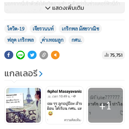
นอกจากนี้เจ้าตัวยังได้ทวิตถามขำ ๆ ด้วยว่าในช่วงเคอร์ฟิวนี้ถ้า
แสดงเพิ่มเติม
เกิดแว่นสายตาหักขึ้นมาจะทำยังไง????
โควิด-19
เจียรวนนท์
เกริกพล มัสยวาณิช
ฟลุค เกริกพล
ุค่าเทอมลูก
กศน.
75,751
แกลเลอรี
+1