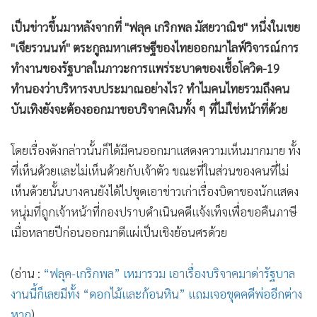
•
เกม
เป็นข่าวขึ้นมาหลังจากที่ "ฟลุค เกริกพล มัสยวาณิช" หนึ่งในเขย
•
วิทยาศาสตร์
"เจียรวนนท์" ตระกูลมหาเศรษฐีของไทยออกมาไลฟ์วิจารณ์การ
•
SMEs
ทำงานของรัฐบาลในภาวะการแพร่ระบาดของเชื้อโควิด-19
•
หุ้น
ทำนองว่าบริหารงบประมาณอย่างไร? ทำไมคนไทยรวมถึงคน
•
อินโดจีน
บันเทิงยังจะต้องออกมาขอบริจาคเงินทั้ง ๆ ที่ไม่ใช่หน้าที่ด้วย
•
กองทุนรวม
•
Celeb Online
โดยเรื่องดังกล่าวนั้นก็ได้มีคนออกมาแสดงความเห็นมากมาย ทั้ง
•
Factcheck
ที่เห็นด้วยและไม่เห็นด้วยกับเจ้าตัว ขณะที่ในส่วนของคนที่ไม่
•
ญี่ปุ่น
เห็นด้วยนั้นบางคนยังได้ไปขุดเอาข่าวเก่าเรื่องบิดาของนักแสดง
•
News1
หนุ่มที่ถูกเจ้าหน้าที่กองปราบดำเนินคดีแจ้งเท็จเพื่อขอคืนภาษี
•
Gotomanager
เมื่อหลายปีก่อนออกมาตีแผ่เป็นเชิงย้อนศรด้วย
(อ่าน :
“ฟลุค-เกริกพล” เหมารวม เอาเรื่องบริจาคมาด่ารัฐบาล
งานนี้ก็เลยมีทั้ง “ดอกไม้และก้อนหิน” แถมเจอขุดคดีพ่ออีกต่าง
หาก
)