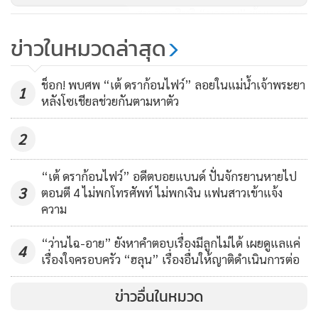
ไทย ธานเป็นคนไทยแล้วเมคขึ้นมา ธานคิดว่ามันมากเกินไป
สท.ถอดสิทธิ “นาธาน” พ้นเยาวชน
สำหรับเรื่องที่ธานนำเสนอ มันเป็นเรื่องของการเปลี่ยนประเด็น
ดีเด่นปี 49 “อิสสระ" เตรียมฟัน
ข่าวในหมวดล่าสุด
ไปแล้ว ทุกคนบอกว่าธานเป็นคนของสาธารณะ แต่ว่าหัวใจธาน
แพ่ง-อาญาจอมลวงโลก และพีอาร์
313
ไม่ได้เป็นของสาธารณะ ที่จะให้ทุกคนมาย่ำยีได้นะครับ”
RS
ช็อก! พบศพ “เต้ ดราก้อนไฟว์” ลอยในแม่น้ำเจ้าพระยา
1
หลังโซเชียลช่วยกันตามหาตัว
“สุดท้ายธานขอบคุณมากเลยที่ให้เกียรตินำเสนอความคิดของธา
นอีกครั้ง ขอขอบคุณแฟนคลับแล้วก็พ่อแม่พี่น้องทุกคน ที่อยู่ทุก
2
ซอกอนุของโลกทุกคนที่เป็นคนไทย ธานขอบคุณมากๆ เลย
ครับ”
นี่คือถ้อยคำแถลงของเจ้าตัวที่พรั่งพรูออกมา หลังจากที่ถูก
“เต้ ดราก้อนไฟว์” อดีตบอยแบนด์ ปั่นจักรยานหายไป
3
ตอนตี 4 ไม่พกโทรศัพท์ ไม่พกเงิน แฟนสาวเข้าแจ้ง
เปิดโปงเรื่องที่ว่าไม่ใช่ลูกครึ่งไทย-เนปาล ซึ่งเจ้าตัวก็ยังยืนกราน
ความ
คำเดิม ว่าไม่ได้ลวงโลก แต่ส่วนบทสรุปของเรื่องนี้จะเป็นอย่างไร
ก็คงต้องติดตามกันต่อไป
“ว่านไฉ-อาย” ยังหาคำตอบเรื่องมีลูกไม่ได้ เผยดูแลแค่
4
เรื่องใจครอบครัว “ฮลุน” เรื่องอื่นให้ญาติดำเนินการต่อ
ข่าวอื่นในหมวด