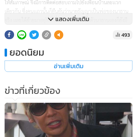
ให้สัมภาษณ์ จึงมีการติดต่อสอบถามไปยังเพื่อนบ้านละแวก
เดียวกัน ซึ่งคนแถวนั้นก็ยืนยันว่านายธัญญาเป็นพ่อของนาธาน
แสดงเพิ่มเติม
จริง และได้ย้ายมาอยู่ที่นี่เมื่อหลายปีแล้ว ทั้งตัวนาธานเองก็ยังมี
โอกาสมาเยี่ยมพ่อที่นี่บ้างแต่ไม่บ่อย
493
ยอดนิยม
ซึ่งในช่วงค่ำของวันเดียวกัน นาธานก็ได้ออกมาเปิดใจให้
สัมภาษณ์ผ่านทางรายการ “ตาสว่าง” ทางช่อง9 อีกครั้งถึง
อ่านเพิ่มเติม
ประเด็นดังกล่าว โดยนาธานก็ยังยืนยันว่าตนนั้นเป็นลูกครึ่งไทย-
เนปาลจริง
ข่าวที่เกี่ยวข้อง
“ธานก็ยังจะยืนยันเหมือนเดิม ทุกอย่างที่ธานบอกธานเองก็ยัง
ยืนยันอยู่ ทำไมมันถึงกลายเป็นเรื่องใหญ่คิดว่าอาจจะเกิดจาก
การสูญเสียครั้งยิ่งใหญ่ของเขา ที่เขาพยายามจะเอาไปเกี่ยวโยง
กับกลุ่มบางกลุ่ม ที่เขาคิดว่าเขาสูญเสียผลประโยชน์ เขาถึงทำ
อย่างนั้น”