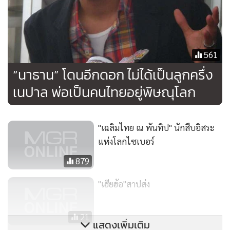
“คือมันเกิดเป็นความต่อเนื่องกัน มันเป็นการใส่ไฟพูดว่าร้าย เอา
เป็นว่าตอนนี้ธานมั่นใจว่ามีกลุ่มขบวนการกลุ่มนึงที่เขาพยายาม
561
ดิสเครดิตธานอยู่”
“นาธาน” โดนอีกดอก ไม่ได้เป็นลูกครึ่ง
ส่วนเรื่องสัญชาติเจ้าตัวก็ยังยืนยัน ว่าตนนั้นเป็นลูกครึ่งไทย-
เนปาล พ่อเป็นคนไทยอยู่พิษณุโลก
เนปาลแน่นอน พร้อมยังวอนสังคมว่าถึงแม้ตนจะเป็นคน
สาธารณะ แต่หัวใจของตนนั้นไม่ใช่สาธารณะที่ใครจะมาย่ำยีได้
"เฉลิมไทย ณ พันทิป" นักสืบอิสระ
แห่งโลกไซเบอร์
“มันไปกันใหญ่ครับ คือจริงๆ แล้วเรื่องสิทธิมนุษยชน เรื่องความ
879
เป็นมนุษย์ ความเป็นส่วนตัวของธาน ธานให้เกียรติทุกคน ยืนยัน
ว่าธานเองก็ยังเป็นลูกครึ่งเนปาลเหมือนเดิม ธานยังเป็น นาธาน
"เฮียฮ้อ"สาปส่ง
โอมาน
ทุกๆ อย่างที่ธานเสนอที่บอกมามันก็คือเรื่องจริงทั้งหมด
ฉะนั้นการไปสืบเสาะหากัน หรือว่าไปพลิกแผ่นดินถึงใต้อนุของ
21
แผ่นดินเพื่อที่จะสืบความลับของธาน ที่บอกว่าพ่อธานเป็นคน
แสดงเพิ่มเติม