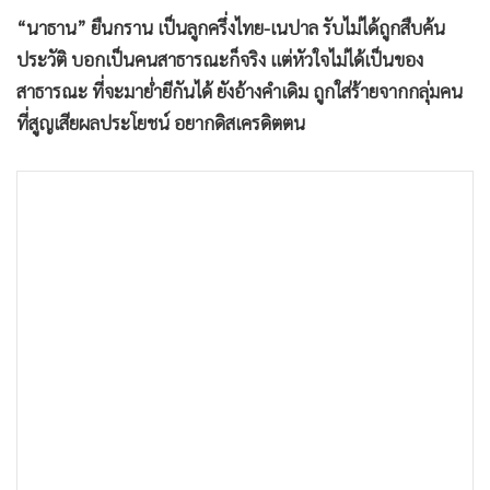
•
เกม
“นาธาน” ยืนกราน เป็นลูกครึ่งไทย-เนปาล รับไม่ได้ถูกสืบค้น
•
วิทยาศาสตร์
ประวัติ บอกเป็นคนสาธารณะก็จริง แต่หัวใจไม่ได้เป็นของ
•
SMEs
สาธารณะ ที่จะมาย่ำยีกันได้ ยังอ้างคำเดิม ถูกใส่ร้ายจากกลุ่มคน
•
หุ้น
ที่สูญเสียผลประโยชน์ อยากดิสเครดิตตน
•
อินโดจีน
•
กองทุนรวม
•
Celeb Online
•
Factcheck
•
ญี่ปุ่น
•
News1
•
Gotomanager