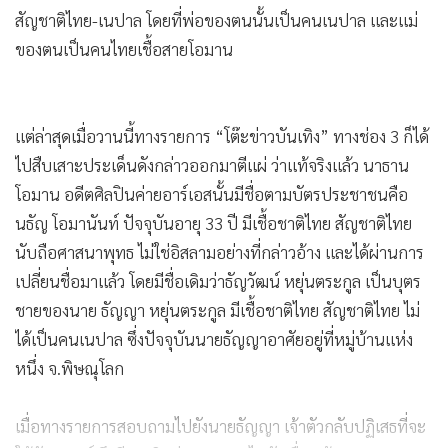
สัญชาติไทย-เนปาล โดยที่พ่อของตนนั้นเป็นคนเนปาล และแม่
ของตนเป็นคนไทยเชื้อสายโอมาน
แต่ล่าสุดเมื่อวานนี้ทางรายการ “โต๊ะข่าวบันเทิง” ทางช่อง 3 ก็ได้
ไปสืบเสาะประเด็นดังกล่าวออกมาตีแผ่ ว่าแท้จริงแล้ว นาธาน
โอมาน อดีตศิลปินค่ายอาร์เอสนั้นมีชื่อตามบัตรประชาชนคือ
นธัญ โอมานันท์ ปัจจุบันอายุ 33 ปี มีเชื้อชาติไทย สัญชาติไทย
นับถือศาสนาพุทธ ไม่ใช่อิสลามอย่างที่กล่าวอ้าง และได้ผ่านการ
เปลี่ยนชื่อมาแล้ว โดยมีชื่อเดิมว่าธัญวัฒน์ หยุ่นตระกูล เป็นบุตร
ชายของนาย ธัญญา หยุ่นตระกูล มีเชื้อชาติไทย สัญชาติไทย ไม่
ได้เป็นคนเนปาล ซึ่งปัจจุบันนายธัญญาอาศัยอยู่ที่หมู่บ้านแห่ง
หนึ่ง จ.พิษณุโลก
เมื่อทางรายการสอบถามไปยังนายธัญญา เจ้าตัวกลับปฏิเสธที่จะ