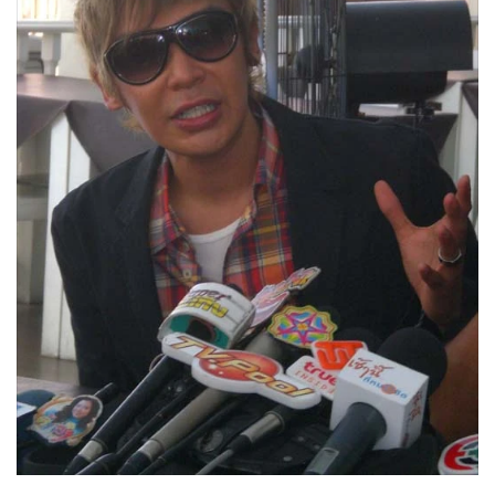
•
Good health & Well-being
•
Green Innovation & SD
•
Management & HR
•
MGR Live
•
Infographic
•
การเมือง
•
ท่องเที่ยว
•
กีฬา
•
ต่างประเทศ
•
Special Scoop
•
เศรษฐกิจ-ธุรกิจ
•
จีน
•
ชุมชน-คุณภาพชีวิต
•
อาชญากรรม
•
Motoring