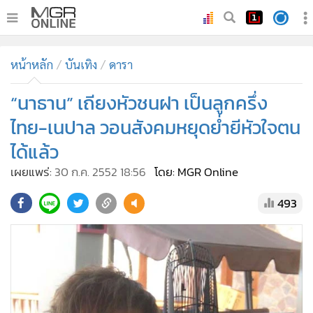
•
หน้าหลัก
หน้าหลัก
บันเทิง
ดารา
•
ทันเหตุการณ์
•
“นาธาน” เถียงหัวชนฝา เป็นลูกครึ่ง
ภาคใต้
•
ภูมิภาค
ไทย-เนปาล วอนสังคมหยุดย่ำยีหัวใจตน
•
Online Section
ได้แล้ว
•
บันเทิง
เผยแพร่:
30 ก.ค. 2552 18:56
โดย: MGR Online
•
ผู้จัดการรายวัน
493
•
คอลัมนิสต์
•
ละคร
•
CbizReview
•
Cyber BIZ
•
ผู้จัดกวน