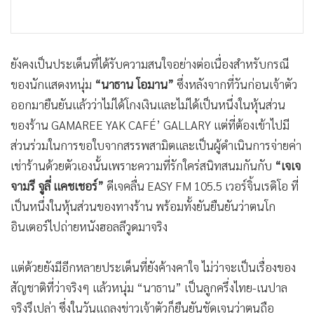
ยังคงเป็นประเด็นที่ได้รับความสนใจอย่างต่อเนื่องสำหรับกรณี
ของนักแสดงหนุ่ม
“นาธาน โอมาน”
ซึ่งหลังจากที่วันก่อนเจ้าตัว
ออกมายืนยันแล้วว่าไม่ได้โกงเงินและไม่ได้เป็นหนึ่งในหุ้นส่วน
ของร้าน GAMAREE YAK CAFÉ’ GALLARY แต่ที่ต้องเข้าไปมี
ส่วนร่วมในการขอใบจากสรรพสามิตและเป็นผู้ดำเนินการจ่ายค่า
เช่าร้านด้วยตัวเองนั้นเพราะความที่รักใคร่สนิทสนมกันกับ
“เจเจ
จามรี จูลี่ แคชเชอร์”
ดีเจคลื่น EASY FM 105.5 เวอร์จิ้นเรดิโอ ที่
เป็นหนึ่งในหุ้นส่วนของทางร้าน พร้อมทั้งยันยืนยันว่าตนโก
อินเตอร์ไปถ่ายหนังฮอลลีวูดมาจริง
แต่ด้วยยังมีอีกหลายประเด็นที่ยังค้างคาใจ ไม่ว่าจะเป็นเรื่องของ
สัญชาติที่ว่าจริงๆ แล้วหนุ่ม “นาธาน” เป็นลูกครึ่งไทย-เนปาล
จริงรึเปล่า ซึ่งในวันแถลงข่าวเจ้าตัวก็ยืนยันชัดเจนว่าตนถือ