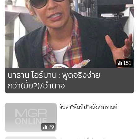
กรณีที่สองก็คือเรื่องราวของอดีตนักร้องหนุ่มค่ายอาร์เอสฯ "นา
ธาน โอมาน" ที่ก่อนหน้านี้เจ้าตัวได้ออกมาให้ข่าวว่าได้มีโอกาสไป
แสดงหนังฟอร์มยักษ์ที่ฮอลลีวูด ภายใต้การกำกับของ กำกับชื่อ
ดัง "วูล์ฟ กัง" (Wolfgang Petersen) ประกบกับดาราชื่อดัง "บรูซ
วิลลิส" และ "คริสติน่า ริชชี่" ด้วยจำนวนเงินค่าตัวร่วม 100 ล้าน
151
บาท
นาธาน โอร์มาน : พูดจริงง่าย
กว่า(มั้ย?)/อำนาจ
หายไปพักหนึ่งหนุ่มนาธานก็ได้มาให้ข่าวอีกครั้งพร้อมด้วยหลัก
ฐานภาพถ่ายส่วนหนึ่ง อย่างไรก็ดีในครั้งนี้นี่เองที่ได้มีการตั้งข้อ
สงสัยพร้อมด้วยข้อมูลที่มีแนวโน้มค่อนข้างจะสูงว่าสิ่งที่เจ้าตัวพูด
จับตา"พันทิป"หลังสงกรานต์
มาทั้งหมดนั้นอาจจะเป็นเรื่องโกหก!
79
ไม่กี่วันจากเทวา แต่กลายเป็นว่าเพียงชั่วระยะเวลาชั่วข้ามคืน
เท่านั้นทั้ง น้องอุ้ม และหนุ่มนาธานเองดูเหมือนจะกลายเป็น