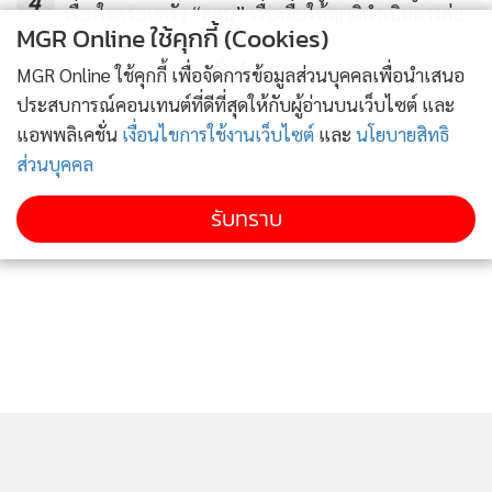
4
ยอมรับว่าได้มีนักข่าวและสื่อหลายต่อหลายสื่อได้นำเอาข้อมูล
เรื่องใจครอบครัว “ฮลุน” เรื่องอื่นให้ญาติดำเนินการต่อ
MGR Online ใช้คุกกี้ (Cookies)
ต่างๆ ที่มีการโพสต์ไว้เหล่านี้มากล่าวอ้างถึงเพื่อเป็นข้อมูลและ
ข่าวอื่นในหมวด
แนวทางในการนำเสนอข่าวออกไป
MGR Online ใช้คุกกี้ เพื่อจัดการข้อมูลส่วนบุคคลเพื่อนำเสนอ
ประสบการณ์คอนเทนต์ที่ดีที่สุดให้กับผู้อ่านบนเว็บไซต์ และ
แอพพลิเคชั่น
เงื่อนไขการใช้งานเว็บไซต์
และ
นโยบายสิทธิ
แน่นอนว่าในกรณีของหนุ่มนาธาน โอมานนั้น เราคงจะต้องรอ
ส่วนบุคคล
ฟังจากปากของจ้าตัวว่าในส่วนที่เกี่ยวกับการโกอินเตอร์ไปเล่น
หนังฮอลลลีวูดประกบดาราดังของโลกตามที่เขากล่าวอ้างนั้น
รับทราบ
สรุปแล้วเรื่องราวที่แท้จริงเป็นเช่นไรกันแน่?
แต่สิ่งหนึ่งที่ไม่ต้องรอ และสามารถบอกได้แล้ว ณ เวลานี้ก็คือ นับ
จากนี้ไปหากดารา-นักร้อง-นักแสดงคนไหนคิดจะมาปั่นเรื่อง
สร้างกระแส กุข่าว โดยอาศัย "จุดอ่อน-ช่องว่าง" ของสื่อหลักแล้ว
ละก็คงจะต้องคิดหนักหน่อย
เพราะทั้งกรณีของน้องอุ้มและหนุ่มนาธานนั้นได้พิสูจน์ให้เห็น
แล้วว่า ยังมีนักสืบอิสระอย่างสมาชิกหลายต่อหลายคนที่โต๊ะเฉลิม