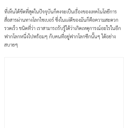
•
Good health & Well-being
•
Green Innovation & SD
ที่เห็นได้ชัดที่สุดในปัจจุบันก็คงจะเป็นเรื่องของเทคโนโลยีการ
•
Management & HR
สื่อสารผ่านทางโลกไซเบอร์ ซึ่งในแง่ดีของมันก็คือความสะดวก
•
MGR Live
รวดเร็ว ชนิดที่ว่า เราสามารถรับรู้ได้ว่าเกิดเหตุการณ์อะไรในอีก
•
Infographic
ฟากโลกหนึ่งไปพร้อมๆ กับคนที่อยู่ฟากโลกซีกนั้นๆ ได้อย่าง
•
การเมือง
สบายๆ
•
ท่องเที่ยว
•
กีฬา
•
ต่างประเทศ
•
Special Scoop
•
เศรษฐกิจ-ธุรกิจ
•
จีน
•
ชุมชน-คุณภาพชีวิต
•
อาชญากรรม
•
Motoring