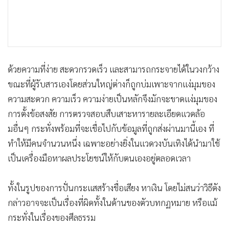
•
เกม
•
วิทยาศาสตร์
•
SMEs
•
หุ้น
ด้วยความที่ง่าย สะดวกรวดเร็ว และสามารถกระจายได้ในวงกว้าง
•
อินโดจีน
ขณะที่ผู้รับสารเองโดยส่วนใหญ่ต่างก็ถูกบ่มเพาะจากแง่มุมของ
•
กองทุนรวม
ความสะดวก ความเร็ว ความง่ายเป็นหลักจึงมักจะขาดแง่มุมของ
•
Celeb Online
การตั้งข้อสงสัย การตรวจสอบสืบเสาะหารายละเอียดแวดล้อ
•
Factcheck
มอื่นๆ กระทั่งพร้อมที่จะเชื่อไปกับข้อมูลที่ถูกส่งผ่านมานี้เอง ที่
•
ญี่ปุ่น
ทำให้มีคนจำนวนหนึ่ง เฉพาะอย่างยิ่งในแวดวงบันเทิงได้นำมาใช้
•
News1
เป็นเครื่องมือหาผลประโยชน์ให้กับตนเองอยู่ตลอดเวลา
•
Gotomanager
ทั้งในรูปของการปั่นกระแสสร้างชื่อเสียง หาเงิน โดยไม่สนว่าวิธีดัง
กล่าวอาจจะเป็นเรื่องที่ผิดทั้งในด้านของตัวบทกฏหมาย หรือแม้
กระทั่งในเรื่องของศีลธรรม