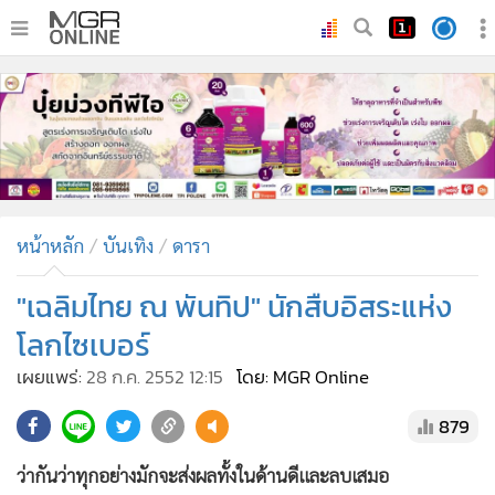
•
หน้าหลัก
•
ทันเหตุการณ์
•
ภาคใต้
•
ภูมิภาค
•
Online Section
หน้าหลัก
บันเทิง
ดารา
•
บันเทิง
•
ผู้จัดการรายวัน
"เฉลิมไทย ณ พันทิป" นักสืบอิสระแห่ง
•
คอลัมนิสต์
โลกไซเบอร์
•
ละคร
เผยแพร่:
28 ก.ค. 2552 12:15
โดย: MGR Online
•
CbizReview
879
•
Cyber BIZ
•
ผู้จัดกวน
ว่ากันว่าทุกอย่างมักจะส่งผลทั้งในด้านดีและลบเสมอ