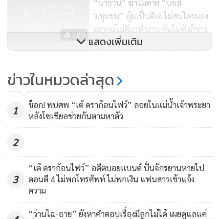
“นาธาน” ฆ่าไม่ตาย “บอส
ซาตานไปเสียแล้ว
ว.ชุมชน” อุ้มเป็นดีเจ ไม่สนใครมอง
เอาคนไม่ดีมาทำงาน ลั่นไม่ฟังก็ช่าง
189
โดยทั้งสองกรณีที่เกิดขึ้นนี้กลุ่มคนกลุ่มแรกสุดเลยที่ได้ออกมาตั้ง
แสดงเพิ่มเติม
ข้อสงสัยและต้องยกเครดิตให้ก็คือสมาชิกของโต๊ะเฉลิมไทย ใน
ยุขึ้น "นาธาน" ทุ่มสุดตัว แก้ผ้าลง
เว็บไซต์
พันทิป
นั่นเอง
ทะเลเดดซี
ข่าวในหมวดล่าสุด
588
เพราะไม่เพียงจะต้องข้อสงสัยเท่านั้น หากแต่สมาชิกบางส่วนของ
ช็อก! พบศพ “เต้ ดราก้อนไฟว์” ลอยในแม่น้ำเจ้าพระยา
1
โต๊ะนี้ยังมีการสืบค้นข้อมูลรายละเอียดต่างๆ อย่างเป็นขั้นเป็น
หลังโซเชียลช่วยกันตามหาตัว
ตอน ชนิดที่ว่าสามารถตอบได้ทุกคำถามหากจะมีใครลุกขึ้นมา
ถกเถียงกันด้วยตรรกะทางด้านเหตุผลข้อมูล-เหตุผลของความ
2
เป็นไปได้
“เต้ ดราก้อนไฟว์” อดีตบอยแบนด์ ปั่นจักรยานหายไป
3
ตอนตี 4 ไม่พกโทรศัพท์ ไม่พกเงิน แฟนสาวเข้าแจ้ง
และก็ไม่ใช่เพียง 2 กรณีนี้เท่านั้น เพราะหากลองมองย้อนกลับไป
ความ
มีหลายกรณีทีเดียวที่สมาชิกของโต๊ะนี้ได้เป็นผู้จุดชนวน ตั้ง
คำถาม ในเรื่องต่างๆ ที่เกี่ยวข้องกับแวดวงบันเทิง กระทั่งต้อง
“ว่านไฉ-อาย” ยังหาคำตอบเรื่องมีลูกไม่ได้ เผยดูแลแค่