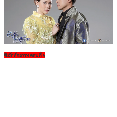
•
Good health & Well-being
•
Green Innovation & SD
•
Management & HR
•
MGR Live
•
Infographic
•
การเมือง
•
ท่องเที่ยว
ชิงรักหักสวาท ตอนที่ 5
•
กีฬา
•
ต่างประเทศ
•
Special Scoop
•
เศรษฐกิจ-ธุรกิจ
•
จีน
•
ชุมชน-คุณภาพชีวิต
•
อาชญากรรม
•
Motoring