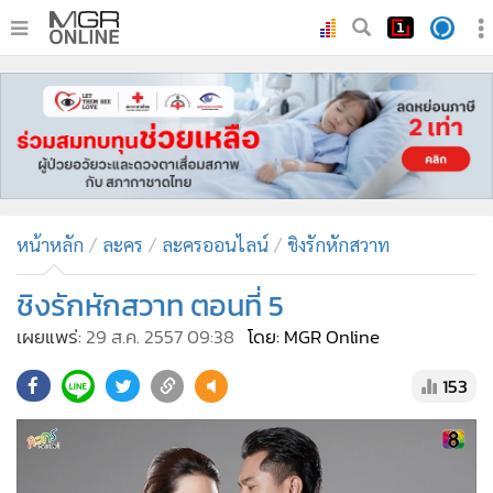
•
หน้าหลัก
•
ทันเหตุการณ์
•
ภาคใต้
•
ภูมิภาค
•
Online Section
หน้าหลัก
ละคร
ละครออนไลน์
ชิงรักหักสวาท
•
บันเทิง
•
ผู้จัดการรายวัน
ชิงรักหักสวาท ตอนที่ 5
•
คอลัมนิสต์
เผยแพร่:
29 ส.ค. 2557 09:38
โดย: MGR Online
•
ละคร
153
•
CbizReview
•
Cyber BIZ
•
ผู้จัดกวน