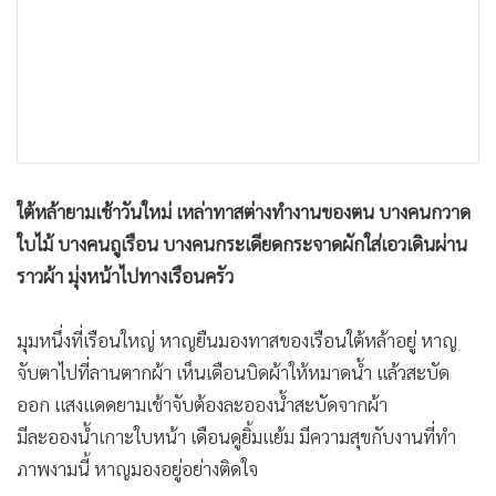
•
เกม
•
วิทยาศาสตร์
•
SMEs
•
หุ้น
•
อินโดจีน
•
กองทุนรวม
ใต้หล้ายามเช้าวันใหม่ เหล่าทาสต่างทำงานของตน บางคนกวาด
•
Celeb Online
ใบไม้ บางคนถูเรือน บางคนกระเดียดกระจาดผักใส่เอวเดินผ่าน
•
Factcheck
ราวผ้า มุ่งหน้าไปทางเรือนครัว
•
ญี่ปุ่น
•
News1
มุมหนึ่งที่เรือนใหญ่ หาญยืนมองทาสของเรือนใต้หล้าอยู่ หาญ
•
Gotomanager
จับตาไปที่ลานตากผ้า เห็นเดือนบิดผ้าให้หมาดน้ำ แล้วสะบัด
ออก แสงแดดยามเช้าจับต้องละอองน้ำสะบัดจากผ้า
มีละอองน้ำเกาะใบหน้า เดือนดูยิ้มแย้ม มีความสุขกับงานที่ทำ
ภาพงามนี้ หาญมองอยู่อย่างติดใจ