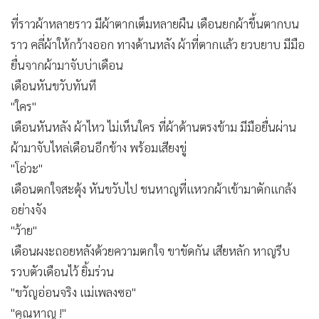
ที่ราวผ้าหลายราว มีผ้าตากเต็มหลายผืน เดือนยกผ้าขึ้นตากบน
ราว คลี่ผ้าให้กว้างออก ทางด้านหลัง ผ้าที่ตากแล้ว ยวบยาบ มีมือ
ยื่นจากผ้ามาจับบ่าเดือน
เดือนหันขวับทันที
"ใคร"
เดือนหันหลัง ผ้าไหว ไม่เห็นใคร ที่ผ้าด้านตรงข้าม มีมือยื่นผ่าน
ผ้ามาจับไหล่เดือนอีกข้าง พร้อมเสียงขู่
"โอ่วะ"
เดือนตกใจสะดุ้ง หันขวับไป ชนหาญที่แหวกผ้าเข้ามาดักแกล้ง
อย่างจัง
"ว้าย"
เดือนผงะถอยหลังด้วยความตกใจ ขาขัดกัน เสียหลัก หาญรีบ
รวบตัวเดือนไว้ ยิ้มร่วน
"ขวัญอ่อนจริง แม่เพลงซอ"
"คุณหาญ !"