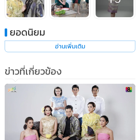
"เสียตรงที่ เจ้าไม่เสี่ยงมาลัยมาให้เรา"
หาญพูดยิ้มๆ เดือนหน้าแดงก่ำ หลบสายตา หาญขยับมาใกล้
"รำเสี่ยงมาลัย ตามเรื่องราวท่านว่า เป็นจังหวะที่นางรจนาเลือกคู่
ยอดนิยม
นางจึงเสี่ยงมาลัยให้ชายที่นางต้องใจ...เราไม่ยักได้มาลัยนั้นบ้าง"
เดือนอึ้ง อยากจะสบตาหาญเพราะได้ยินเสียงอ่อนโยนนั้น แต่ใจ
อ่านเพิ่มเติม
ก็คิดถึงคำพูดแม่นายได้
พวงแก้วหันมากำราบดาวและเดือน ในวันนั้นว่า
ข่าวที่เกี่ยวข้อง
"ลูกหาญข้าโตเป็นผู้ใหญ่แล้ว ถึงเวลาที่ข้าจะหากุลสตรีคู่ควร ลูก
หลานน้ำพระยา มาเป็นศรีภรรยาแก่ลูกหาญ พวกเอ็งว่าดีไหม นัง
ดาว นังเดือน"
เดือน เจียมตัวลงอย่างมากบอกกับหาญว่า
"บ่าวเป็นลูกทาส จะทำการใดๆก็เพื่อรับใช้เจ้านายของตนเท่านั้น
และบ่าวก็จะยินดียิ่งนักหากได้เห็นคุณหาญรับมาลัยรักจากแม่
หญิงที่คู่ควรกับคุณหาญเจ้าค่ะ"
เดือนสบตา ยิ้ม จริงใจ เทิดทูน แต่แฝงความห่างเหินอย่างทาสที่