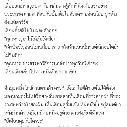
เดือนและหาญสบตากัน พลันต่างรู้สึกหัวใจเต้นแรงอย่าง
ประหลาด สายตาที่สบกันนั้นเต็มไปด้วยความอ่อนโยน ผูกพัน
ตั้งแต่เยาว์วัย
เดือนตั้งสติได้ รีบผละตัวออก
"คุณหาญมาไม่ให้สุ้มให้เสียง"
"เจ้านี่ขวัญอ่อนไม่เปลี่ยน เราแกล้งเจ้าแบบนี้มาแต่เล็กจนโตยัง
ไม่ชินอีก"
"คุณหาญช่างสรรหาวิธีการแกล้งบ่าวทุกวันนี่เจ้าคะ"
เดือนเดินเลี่ยงไปทางหนึ่งด้วยความเขิน
อีกมุมหนึ่ง ใกล้ลานตากผ้า ดาวกำลังเอาไม่ตีผ้า แต่ไม่ได้ตั้งใจ
มองนกมองไม้ไปเรื่อย พลัน สายตาเห็นเดือนที่ราวตากผ้า ที่ช่อง
ว่างระหว่างผ้าสองผืน เห็นเดือนดูยิ้มแย้ม หันหน้ายิ้มอยู่คนเดียว
หลังม่านผ้า เหมือนมีคนหนึ่งอยู่ด้วย ดาวสงสัย ตีผ้าแรง
"อีเดือนคุยกับใครวะ"