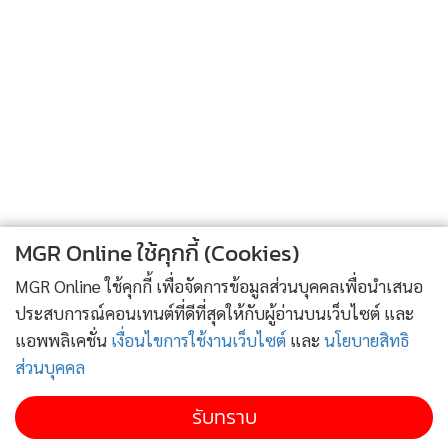
"เอ็งรู้แล้วจะทำไม นังดาว"
มั่นแหวกผ้าผืนหนึ่งออก มั่นเป็นคนแกล้งผลักหัวดาวด้วยความ
หมั่นไส้
"โอ๊ย ไอ้มั่น เอ็ง เอ็ง"
"ชี้หน้าข้า จะทำไม คิดจะสั่งข้างั้นเหรอ เฮอะ นังดาวเอ๊ย เอ็งเป็น
ใครจะสั่งห้ามคนนั้นคนนี้ไม่ให้คุยกับใคร หรือเอ็งคิดจะห้ามคุณ
หาญไม่ให้มาคุยกับนังเดือนมัน"
"ก็นายท่านสำทับไม่ให้ลูกทาสคิดกำเริบใฝ่สูง ข้าก็แค่จะเตือนนัง
MGR Online ใช้คุกกี้ (Cookies)
เดือนไม่ให้ตีสนิทกับคุณหาญ"
MGR Online ใช้คุกกี้ เพื่อจัดการข้อมูลส่วนบุคคลเพื่อนำเสนอ
"จุ๊ๆ ข้าละขอบใจแทนนังเดือนที่เอ็งหวังดีกำราบมัน แต่ข้าว่าเอ็ง
ประสบการณ์คอนเทนต์ที่ดีที่สุดให้กับผู้อ่านบนเว็บไซต์ และ
น่าจะบอกตัวเองก่อน ภาษิตว่ายังไงนะ ข้าได้ยินคุณหาญ
แอพพลิเคชั่น
เงื่อนไขการใช้งานเว็บไซต์
และ
นโยบายสิทธิ
ท่อง...อ้อ ตักน้ำใส่กะโหลก ชะโงกดูเงา"
ส่วนบุคคล
"อ๊าย ไอ้มั่น ไอ้ขี้ข้าม้าคร่อก ไอ้ลูกกรอกนังเดือน ปกป้องมันไป
เถอะ ดูแลกันไปมาคงได้เสียเป็นเมียผัวกันสักวัน"
รับทราบ
"อีดาว เอ็งพูดให้ดีนะ ข้ากับนังเดือนเป็นเพื่อนกันมาแต่เด็ก เอ็ง