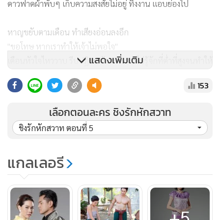
ดาวฟาดผ้าพั่บๆ เก็บความสงสัยไม่อยู่ ทิ้งงาน แอบย่องไป
หาญขยับตามเดือน ทำเสียงอ่อนลงอีก
"ขอโทษ หากเราทำให้เจ้าไม่พอใจ"
แสดงเพิ่มเติม
เดือนหัวใจไหววาบ รีบปฏิเสธด้วยเกรงจะไม่รู้จักที่ต่ำที่สูงจนทำให้
หาญต้องขอโทษ
153
"คุณหาญอย่าเอ่ยเยี่ยงนั้นเจ้าค่ะ ไม่มีสิ่งใดที่คุณหาญต้องขอโทษ
ทาสอย่างบ่าว"
เลือกตอนละคร ชิงรักหักสวาท
"เช่นนั้น เราจะพูดอะไรได้ ถ้าไม่ขอโทษ ก็ขอชมได้ไหม"
ชิงรักหักสวาท ตอนที่ 5
"ชม ? ชมเรื่องอันใดหรือเจ้าคะ"
"นอกจากเป็นเพลงซอแล้ว เจ้ายังรำสวย เมื่อวันก่อน รำเสี่ยง
แกลเลอรี
มาลัย เจ้ารำสวยมาก"
"ความงามที่แท้ล้วนมาจากคุณท่าน แม่ของคุณหาญดอกค่ะ เป็น
คุณท่านที่เมตตาให้บ่าวฝึกรำตั้งแต่เยาว์วัย จึงรำพอดูได้"
"พอดูได้ ? ไม่มั้ง รำสวยติดตาเชียวล่ะ เสียอย่างเดียว"
+5
"มีที่เสียด้วยหรือเจ้าคะ"