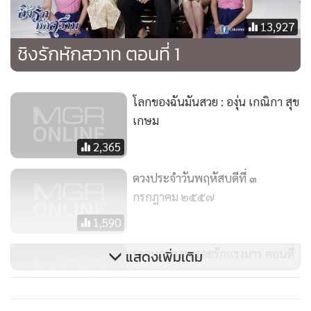
ไม่อาจเอื้อมกับเจ้านาย เดือนเก็บตะกร้าผ้าแล้วเดินจากไป
13,927
หาญยืนงงอยู่เพียงลำพัง
ชิงรักหักสวาท ตอนที่ 1
อีกมุมหนึ่ง เดือนพ้นราวตากผ้ามา เจอดาวมาดักอยู่ เดือนตกใจ
"ดาว !"
โลกของฉันมันสวย : องุ่น เกณิกา สุข
"ทำไมเอ็งต้องตกใจด้วยนังเดือน"
เกษม
"ข้า...ก็ข้าตกใจ"
2,365
"เอ็งตกใจเพราะเอ็งมีเรื่องปิดบังข้าใช่ไหม เมื่อกี๊เอ็งคุยกับใคร
คุณหาญเหรอ"
ดวงประจำวันพฤหัสบดีที่ ๓
"ข้า...เอ่อ"
กรกฎาคม ๒๕๕๗
"คุณหาญมาที่นี่ คุณหาญมา"
1,590
ดาวแหวกผ้าหาหาญ ถลกผืนนั้น ถึงผืนนี้ แหวกผืนโน้น พลางแว้
ดๆใส่
รากบุญ ตอน รอยรักแรงมาร ตอนที่
แสดงเพิ่มเติม
"เอ็งคุยกับคุณหาญใช่ไหมนังเดือน อย่าให้ข้ารู้นะ"
5
มั่นยื่นผ้าผืนหนึ่งผลักที่หัวดาวอย่างแรง
97,774
"โอ๊ย..."