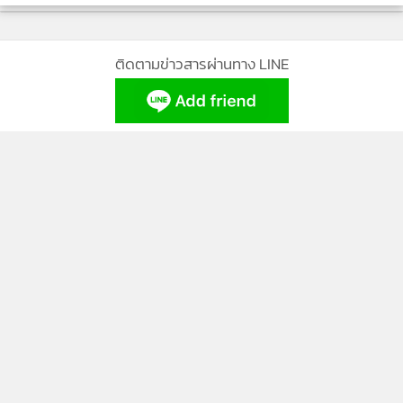
ก็เหมือนกัน โตมาด้วยกันก็เห็นกันอยู่ ยังจะคิดอกุศล นังดาวเอ๊ย
ปากเจาะกะลาเน่าไม่เคยเปลี่ยน"
ติดตามข่าวสารผ่านทาง LINE
ดาวตวัดแขนขึ้น มือกำแน่น มั่นขยับตัวยักไหล่ไปมา กล้ามเป็น
มัดกระตุกแบบคนมีพละกำลังเต็มเปี่ยม ดาวเงื้อง่า แต่ไม่กล้า
ลงมือ ได้แต่ชี้หน้าฝากไว้
MGR Online Application
"ไอ้มั่น ! ไอ้ขี้ข้านังเดือน ฝากไว้ก่อนเถอะ"
ดาวกระทืบเท้าออกไป เดือนมองตาม ถอนหายใจแล้วส่ายหน้า
กับมั่น
ติดตาม MGR Online
นโยบายความเป็นส่วนตัว
นโยบายการใช้คุกกี้