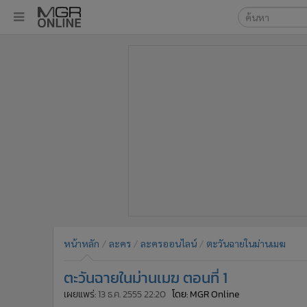
เลือกเครื่องมือท
•
หน้าหลัก
ค้นหา
•
ทันเหตุการณ์
Google
•
ภาคใต้
•
ภูมิภาค
MGR Onl
•
Online Section
ค้นหาขั
•
บันเทิง
•
ผู้จัดการรายวัน
•
คอลัมนิสต์
•
ละคร
•
CbizReview
•
Cyber BIZ
หน้าหลัก
ละคร
ละครออนไลน์
ตะวันฉายในม่านเมฆ
•
ผู้จัดกวน
ตะวันฉายในม่านเมฆ ตอนที่ 1
•
Good health & Well-being
•
Green Innovation & SD
เผยแพร่:
13 ธ.ค. 2555 22:20
โดย: MGR Online