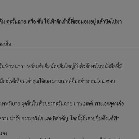
ตะวันฉาย หรือ ซัน ใช้เท้าจิกเก้าอี้ที่เธอนอนอยู่ แล้วบิดไปมา
งชอบใจ
ันฟ้าหนาว” พร้อมกับยิ้มน้อยยิ้มใหญ่กับตัวอักษรในหนังสือที่มี
ม่มีอะไรดีเทียบเท่าคุณได้เลย มานเมตต์ยิ้มอย่างอ่อนโยน ตอบ
เทพนิยาย ผุดขึ้นในหัวของตะวันฉาย มานเมตต์ พระเอกสุดหล่อ
วามน่ารัก ความจริงใจ และที่สำคัญ..โลกนี้มันสวยขึ้นตั้งแต่ฟ้า
นเอง