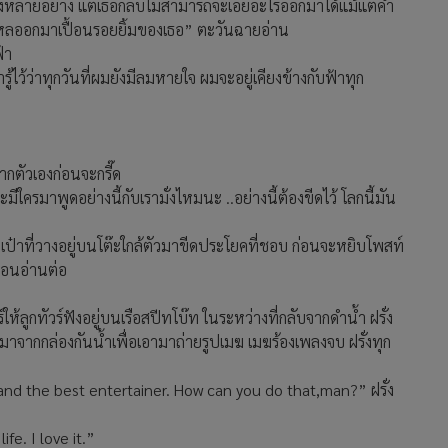
่งหลายอย่าง แต่เธอกลับไม่สามารถจะเอ่ยอะไรออกมาได้แม้แต่คำ
อยๆไหลออกมาเปื้อนรอยยิ้มของเธอ” ตะวันฉายอ่าน
้า
ไว้ว่าทุกวันที่ผมยังมีลมหายใจ ผมจะอยู่เคียงข้างกับฟ้าทุก
กตัวเองก่อนจะกรี๊ด
มีใครมาพูดอย่างนี้กับเรามั่งไหมนะ ..อย่างนี้ต้องขีดไว้ โลกนี้มัน
เป๋าที่วางอยู่บนโต๊ะใกล้ตัวมาขีดประโยคที่ชอบ ก่อนจะหยิบโพสท์
นอนอ่านต่อ
์ให้ลูกทัวร์ฟังอยู่บนเรือสปีทโบ๊ท ในระหว่างที่กลับจากดำน้ำ ฝรั่ง
ากกล่องกันน้ำเพื่อเอามาถ่ายรูปเมฆ เมฆร้องเพลงจบ ฝรั่งทุก
nd the best entertainer. How can you do that,man?” ฝรั่ง
fe. I love it.”