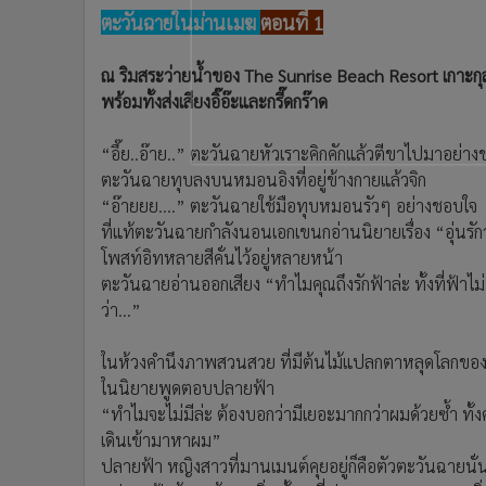
ตะวันฉายในม่านเมฆ
ตอนที่ 1
ณ ริมสระว่ายน้ำของ The Sunrise Beach Resort เกาะกุลัน 
พร้อมทั้งส่งเสียงอิ๊อ๊ะและกรี๊ดกร๊าด
“อึ๊ย..อ๊าย..” ตะวันฉายหัวเราะคิกคักแล้วตีขาไปมาอย่า
ตะวันฉายทุบลงบนหมอนอิงที่อยู่ข้างกายแล้วจิก
“อ๊ายยย....” ตะวันฉายใช้มือทุบหมอนรัวๆ อย่างชอบใจ
ที่แท้ตะวันฉายกำลังนอนเอกเขนกอ่านนิยายเรื่อง “อุ่นรักว
โพสท์อิทหลายสีคั่นไว้อยู่หลายหน้า
ตะวันฉายอ่านออกเสียง “ทำไมคุณถึงรักฟ้าล่ะ ทั้งที่ฟ้าไ
ว่า...”
ในห้วงคำนึงภาพสวนสวย ที่มีต้นไม้แปลกตาหลุดโลกของ
ในนิยายพูดตอบปลายฟ้า
“ทำไมจะไม่มีล่ะ ต้องบอกว่ามีเยอะมากกว่าผมด้วยซ้ำ ทั้งค
เดินเข้ามาหาผม”
ปลายฟ้า หญิงสาวที่มานเมนต์คุยอยู่ก็คือตัวตะวันฉายนั่