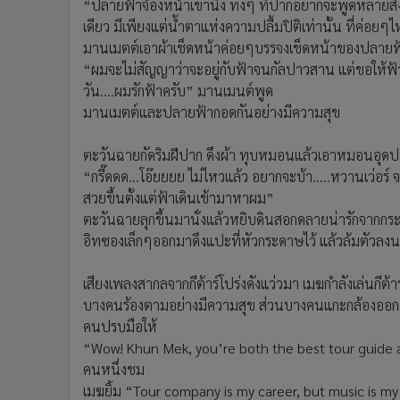
“ปลายฟ้าจ้องหน้าเขานิ่ง ทั้งๆ ที่ปากอยากจะพูดหลายสิ
เดียว มีเพียงแต่น้ำตาแห่งความปลื้มปิติเท่านั้น ที่ค่
มานเมตต์เอาผ้าเช็ดหน้าค่อยๆบรรจงเช็ดหน้าของปลายฟ
“ผมจะไม่สัญญาว่าจะอยู่กับฟ้าจนกัลปาวสาน แต่ขอให้ฟ้ารู้
วัน....ผมรักฟ้าครับ” มานเมนต์พูด
มานเมตต์และปลายฟ้ากอดกันอย่างมีความสุข
ตะวันฉายกัดริมฝีปาก ดึงผ้า ทุบหมอนแล้วเอาหมอนอุดปา
“กรี๊ดดด...โอ๊ยยยย ไม่ไหวแล้ว อยากจะบ้า.....หวานเว่อร์ จะ
สวยขึ้นตั้งแต่ฟ้าเดินเข้ามาหาผม”
ตะวันฉายลุกขึ้นมานั่งแล้วหยิบดินสอกดลายน่ารักจากกระ
อิทซองเล็กๆออกมาดึงแปะที่หัวกระดาษไว้ แล้วล้มตัวลง
เสียงเพลงสากลจากกีต้าร์โปร่งดังแว่วมา เมฆกำลังเล่นกีต้าร
บางคนร้องตามอย่างมีความสุข ส่วนบางคนแกะกล้องออกมาจ
คนปรบมือให้
“Wow! Khun Mek, you’re both the best tour guide a
คนหนึ่งชม
เมฆยิ้ม “Tour company is my career, but music is my li