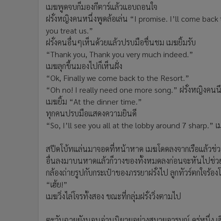
เมฆพูดจบก็มองกีตาร์แล้วแอบถอนใจ
ฝรั่งหญิงคนหนึ่งพูดล้อเล่น “I promise. I’ll come back
you treat us.”
ฝรั่งคนอื่นๆเห็นด้วยแล้วปรบมือชื่นชม เมฆยิ้มรับ
“Thank you, Thank you very much indeed.”
เมฆลุกขึ้นมองไปก็เห็นฝั่ง
“Ok, Finally we come back to the Resort.”
“Oh no! I really need one more song.” ฝรั่งหญิงคนนึ
เมฆยิ้ม “At the dinner time.”
ทุกคนปรบมือแสดงความยินดี
“So, I’ll see you all at the lobby around 7 sharp.” เ
สปีดโบ้ทแล่นมาจอดที่หน้าหาด เมฆโดดลงจากเรือแล้วช่วยร
อื่นลงมาบนหาดแล้วก็วางของทั้งหมดลงก่อนจะหันไปช่วยภ
กล้องถ่ายรูปกับกระเป๋าของภรรยาฝรั่งไป ลูกทัวร์ตกใจร้อ
“เฮ้ย!”
เมฆวิ่งไล่โจรทั้งสอง ขณะที่กลุ่มฝรั่งวิ่งตามไป
ตะวันฉายยังนอนอ่านนิยายอย่างสบายอารมณ์ ครู่หนึ่ง เสี