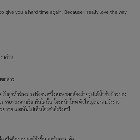
 to give you a hard time again. Because I really love the way
งกล่าว
มฆกล่าว
ับลูกทัวร์ลงมา ฝรั่งคนหนึ่งสะพายกล้องถ่ายรูปใต้น้ำกับข้าวของ
รรยาลงจากเรือ ทันใดนั้น โจรหน้าโหด ตัวใหญ่สองคนวิ่งราว
งโวยวาย เมฆหันไปเห็นโจรกำลังวิ่งหนี
ยงมือถือของเธอก็ดังขึ้น ตะวันฉายเซ็ง