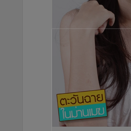
•
อินโดจีน
•
กองทุนรวม
•
Celeb Online
•
Factcheck
•
ญี่ปุ่น
•
News1
•
Gotomanager