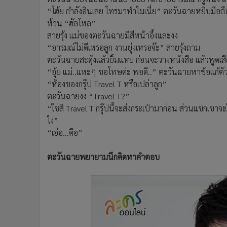
“โฮ้ย กำลังอินเลย โทรมาทำไมเนี่ย” ตะวันฉายหยิบมือถือ
ห้วน “ฮัลโหล”
สายรุ้ง แม่ของตะวันฉายมีสีหน้าอึ้งและงง
“อารมณ์ไม่ดีเหรอลูก งานยุ่งเหรอจ๊ะ” สายรุ้งถาม
ตะวันฉายสะดุ้งแล้วยิ้มแหย ก่อนจะวางหนังสือ แล้วพูดเ
“อุ้ย แม่..แหะๆ ขอโทษค่ะ พอดี..” ตะวันฉายหาข้อแก้ตัว 
“ห้องของกรุ๊ป Travel T หรือเปล่าลูก”
ตะวันฉายงง “Travel T?”
“ใช่สิ Travel T กรุ๊ปนี้จะส่งกระเป๋ามาก่อน ส่วนแขกเขาจ
ไง”
“เอ่อ...คือ”
ตะวันฉายพยายามนึกคิดหาคำตอบ