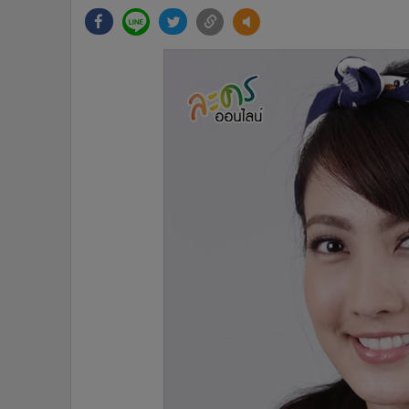
•
Management & HR
•
MGR Live
•
Infographic
•
การเมือง
•
ท่องเที่ยว
•
กีฬา
•
ต่างประเทศ
•
Special Scoop
•
เศรษฐกิจ-ธุรกิจ
•
จีน
•
ชุมชน-คุณภาพชีวิต
•
อาชญากรรม
•
Motoring
•
เกม
•
วิทยาศาสตร์
•
SMEs
•
หุ้น