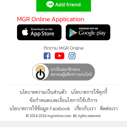
ประชาชน และให้การประกอบธุรกิจของทุกฝ่ายเป็นไปตาม
กฎหมายอย่างโปร่งใสและเป็นธรรม
MGR Online Application
ความเคลื่อนไหวล่าสุดของ
นายนริศ นิรามัยวงศ์
ผู้ว่าราชการ
จังหวัดชลบุรี ในฐานะประธานการประชุมติดตามความคืบหน้า
การตรวจสอบกรณีการถือครองที่ดินและอสังหาริมทรัพย์โดยใช้
ตัวแทนอำพราง (นอมินี) ของชาวต่างชาติ เปิดเผยว่าจังหวัด
ติดตาม MGR Online
ชลบุรีซึ่งเป็นพื้นที่สำคัญในเขตพัฒนาพิเศษภาคตะวันออก
(EEC) มีการลงทุนจากต่างชาติขยายตัวอย่างต่อเนื่อง ทำให้ภาค
รัฐเพิ่มความเข้มงวดในการตรวจสอบการถือครองที่ดินและ
อสังหาริมทรัพย์ของนิติบุคคลต่าง ๆ
นโยบายความเป็นส่วนตัว
นโยบายการใช้คุกกี้
ข้อมูลจากสำนักงานที่ดินจังหวัดชลบุรี ปี 2569 ระบุว่า ปัจจุบันมี
ข้อกำหนดและเงื่อนไขการใช้บริการ
นิติบุคคลถือครองที่ดินในจังหวัดจำนวน 22,468 ราย โดยได้
นโยบายการใช้ข้อมูล Facebook
เกี่ยวกับเรา
ติดต่อเรา
ดำเนินการคัดกรองและส่งเรื่องตรวจสอบเชิงลึกแล้ว 878 ราย
© 2014-2026 mgronline.com. All rights reserved.
พร้อมกันนี้ ผู้ว่าฯ ชลบุรี สั่งการให้ทุกหน่วยงานบูรณาการข้อมูล