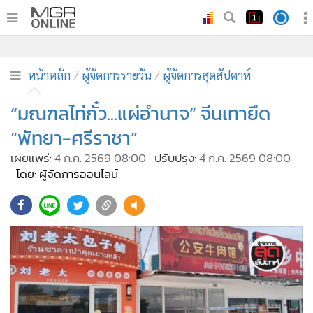
•
หน้าหลัก
•
ทันเหตุการณ์
หน้าหลัก
ผู้จัดการรายวัน
ผู้จัดการสุดสัปดาห์
•
ภาคใต้
“มณฑลไท่กั๋ว...แผ่อำนาจ” จีนเทายึด
•
ภูมิภาค
“พัทยา-ศรีราชา”
•
Online Section
เผยแพร่:
4 ก.ค. 2569 08:00
ปรับปรุง:
4 ก.ค. 2569 08:00
•
บันเทิง
โดย: ผู้จัดการออนไลน์
•
ผู้จัดการรายวัน
•
คอลัมนิสต์
•
ละคร
•
CbizReview
•
Cyber BIZ
•
ผู้จัดกวน