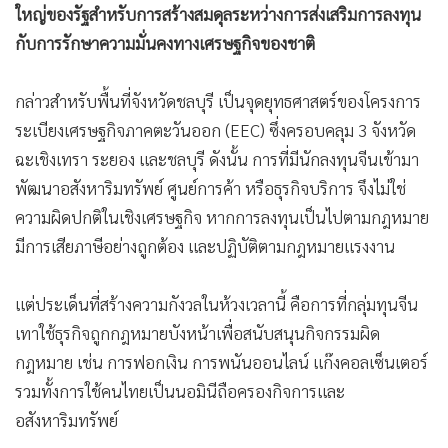
ใหญ่ของรัฐสำหรับการสร้างสมดุลระหว่างการส่งเสริมการลงทุน
•
เกม
กับการรักษาความมั่นคงทางเศรษฐกิจของชาติ
•
วิทยาศาสตร์
•
SMEs
กล่าวสำหรับพื้นที่จังหวัดชลบุรี เป็นจุดยุทธศาสตร์ของโครงการ
•
หุ้น
ระเบียงเศรษฐกิจภาคตะวันออก (EEC) ซึ่งครอบคลุม 3 จังหวัด
•
อินโดจีน
ฉะเชิงเทรา ระยอง และชลบุรี ดังนั้น การที่มีนักลงทุนจีนเข้ามา
•
กองทุนรวม
พัฒนาอสังหาริมทรัพย์ ศูนย์การค้า หรือธุรกิจบริการ จึงไม่ใช่
•
Celeb Online
ความผิดปกติในเชิงเศรษฐกิจ หากการลงทุนเป็นไปตามกฎหมาย
•
Factcheck
มีการเสียภาษีอย่างถูกต้อง และปฏิบัติตามกฎหมายแรงงาน
•
ญี่ปุ่น
•
News1
แต่ประเด็นที่สร้างความกังวลในห้วงเวลานี้ คือการที่กลุ่มทุนจีน
•
Gotomanager
เทาใช้ธุรกิจถูกกฎหมายบังหน้าเพื่อสนับสนุนกิจกรรมผิด
กฎหมาย เช่น การฟอกเงิน การพนันออนไลน์ แก๊งคอลเซ็นเตอร์
รวมทั้งการใช้คนไทยเป็นนอมินีถือครองกิจการและ
อสังหาริมทรัพย์