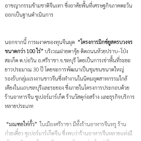
อาชญากรรมข้ามชาติจีนเทา ซึ่งอาศัยพื้นที่เศรษฐกิจภาคตะวัน
ออกเป็นฐานดำเนินการ
นอกจากนี้ การผงาดของทุนจีนผุด
“โครงการมิกซ์ยูสครบวงจร
ขนาดกว่า 100 ไร่”
บริเวณฝายตาจุ้ย ติดถนนห้วยปราบ–โป่ง
สะเก็ด ต.บ่อวิน อ.ศรีราชา จ.ชลบุรี โดยเป็นการเช่าพื้นที่ระยะ
ยาวประมาณ 30 ปี โดยจะการพัฒนาเป็นชุมชนขนาดใหญ่
รองรับกลุ่มแรงงานชาวจีนซึ่งทำงานในนิคมอุตสาหกรรมใกล้
เคียงในแถบชลบุรีและระยอง ซึ่งภายในโครงการประกอบด้วย
ร้านอาหารจีน ซูเปอร์มาร์เก็ต ร้านวัสดุก่อสร้าง และธุรกิจบริการ
หลายประเภท
“มณฑลไท่กั๋ว”
ในเมืองศรีราชา มีทั้งร้านอาหารจีนหรู ร้าน
ก๋วยเตี๋ยว ซูเปอร์มาร์เก็ตจีน ซึ่งพบว่าร้านอาหารจีนหลายแห่งมี