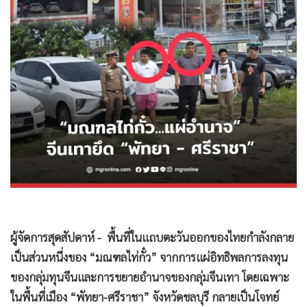
•
Good health & Well-being
•
Green Innovation & SD
•
Management & HR
•
MGR Live
•
Infographic
•
การเมือง
•
ท่องเที่ยว
•
กีฬา
•
ต่างประเทศ
•
Special Scoop
•
เศรษฐกิจ-ธุรกิจ
•
จีน
ผู้จัดการสุดสัปดาห์ - พื้นที่ในแถบตะวันออกของไทยกำลังกลาย
•
ชุมชน-คุณภาพชีวิต
เป็นส่วนหนึ่งของ “มณฑลไท่กั๋ว” จากการแผ่อิทธิพลการลงทุน
•
อาชญากรรม
ของกลุ่มทุนจีนและการขยายอำนาจของกลุ่มจีนเทา โดยเฉพาะ
ในพื้นที่เมือง “พัทยา-ศรีราชา” จังหวัดชลบุรี กลายเป็นโจทย์
•
Motoring