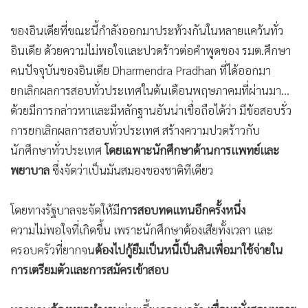
•
เกม
ของอินเดียที่ขณะนี้กำลังออกมาประท้วงกันในหลายแคว้นทั่ว
•
วิทยาศาสตร์
อินเดีย ด้วยความไม่พอใจและปวดร้าวต่อคำพูดของ รมต.ศึกษา
•
SMEs
คนปัจจุบันของอินเดีย Dharmendra Pradhan ที่ได้ออกมา
•
หุ้น
ยกเลิกผลการสอบทั่วประเทศในต้นเดือนพฤษภาคมที่ผ่านมา…
•
อินโดจีน
ด้วยมีการกล่าวหาและมีหลักฐานอันน่าเชื่อถือได้ว่า มีข้อสอบรั่ว
•
กองทุนรวม
การยกเลิกผลการสอบทั่วประเทศ สร้างความปวดร้าวกับ
•
Celeb Online
นักศึกษาทั่วประเทศ
โดยเฉพาะนักศึกษาด้านการแพทย์และ
•
Factcheck
พยาบาล
ซึ่งจัดว่าเป็นมันสมองของชาติทีเดียว
•
ญี่ปุ่น
•
News1
โดยทางรัฐบาลจะจัดให้มี
การสอบทดแทนอีกครั้งหนึ่ง
•
Gotomanager
ความไม่พอใจที่เกิดขึ้น เพราะนักศึกษาต้องเสียทั้งเวลา และ
ครอบครัวที่ยากจน
ต้องไปกู้ยืมเป็นหนี้เป็นสินเพื่อมาใช้จ่ายใน
การเตรียมตัวและการสมัครเข้าสอบ