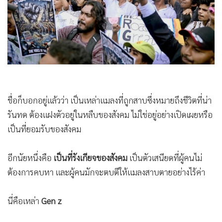
•
Good health & Well-being
•
Green Innovation & SD
•
Management & HR
•
MGR Live
•
Infographic
•
การเมือง
•
ท่องเที่ยว
ชื่อก็บอกอยู่แล้วว่า เป็นเหล่าแมลงที่ถูกสาบซึ่งหมายถึงชีวิตที่น่า
•
กีฬา
รันทด ต้องแฝงตัวอยู่ในหลืบของสังคม ไม่ใช่อยู่อย่างเปิดเผยหรือ
•
ต่างประเทศ
เป็นที่ยอมรับของสังคม
•
Special Scoop
•
เศรษฐกิจ-ธุรกิจ
อีกนัยหนึ่งคือ
เป็นที่รังเกียจของสังคม
เป็นตัวเสนียดที่ผู้คนไม่
•
จีน
ต้องการคบหา และผู้คนมักจะตบตีให้แมลงสาบตายอย่างไร้ค่า
•
ชุมชน-คุณภาพชีวิต
•
อาชญากรรม
นี่คือเหล่า
Gen z
•
Motoring