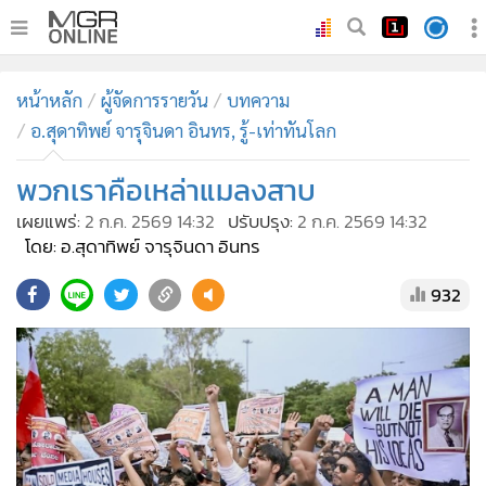
•
หน้าหลัก
หน้าหลัก
ผู้จัดการรายวัน
บทความ
•
ทันเหตุการณ์
อ.สุดาทิพย์ จารุจินดา อินทร, รู้-เท่าทันโลก
•
ภาคใต้
พวกเราคือเหล่าแมลงสาบ
•
ภูมิภาค
•
Online Section
เผยแพร่:
2 ก.ค. 2569 14:32
ปรับปรุง:
2 ก.ค. 2569 14:32
โดย: อ.สุดาทิพย์ จารุจินดา อินทร
•
บันเทิง
•
ผู้จัดการรายวัน
932
•
คอลัมนิสต์
•
ละคร
•
CbizReview
•
Cyber BIZ
•
ผู้จัดกวน