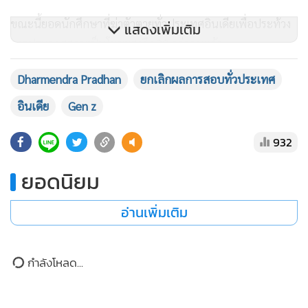
ขณะนี้ยอดนักศึกษาที่ฆ่าตัวตายทั่วประเทศอินเดียเพื่อประท้วง
แสดงเพิ่มเติม
การประกาศสอบเป็นโมฆะสูงถึง 20 กว่าคนแล้ว
Dharmendra Pradhan
ยกเลิกผลการสอบทั่วประเทศ
การประท้วงได้ขยายไปกว่า 10 แคว้นในอินเดีย โดยมี Chief
Justice ได้ให้สัมภาษณ์เหยียดหยามการประท้วงครั้งนี้ว่า เป็น
อินเดีย
Gen z
พวกไม่มีงานทำ, ตกงาน, เป็นพวกกาฝากของสังคม และที่ร้ายสุด
932
คือเรียกเหล่าปัญญาชนและครอบครัวที่มาชุมนุมประท้วงว่าเป็น
แมลงสาบ
“พวกแมลงสาบ”
แสนสกปรกสร้างความเดือดร้อนต่อ
ยอดนิยม
สังคม และกำลังเซาะกร่อนบ่อนทำลายรัฐบาลและการปกครอง
ประเทศ, ทำลายความสงบสุขของชุมชน
อ่านเพิ่มเติม
หนึ่งในแกนนำการชุมนุมประท้วงข้ามวันข้ามคืน เพื่อเรียกร้องให้
กำลังโหลด...
รมต.ศึกษาฯ ต้องลาออกและปฏิรูประบบการสอบที่ต้องป้องกัน
การรั่วของข้อสอบ...คือ
นายAbhijeet Dipke อายุ 30 ปี
เขาจบ
การศึกษาจากอินเดีย และกำลังเป็นนักศึกษาปริญญาเอกด้าน