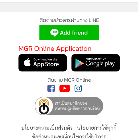
นโยบายสาธารณะที่มหาวิทยาลัยบอสตัน สหรัฐฯ ซึ่งเพิ่งกลับมา
เยี่ยมบ้านตอนนี้พอดี
ติดตามข่าวสารผ่านทาง LINE
เขาเล่าว่า พอเขาได้ฟังคำให้สัมภาษณ์ของ Chief Justice ที่ดูถูก
เหยียดหยามผู้ประท้วง
ทั้งๆ ที่ตัวรมต.ศึกษาฯ นั่นแหละที่เป็นคน
MGR Online Application
ผิดที่ไม่สามารถจัดการสอบอย่างเรียบร้อย
และทำให้รัฐบาลต้อง
MGR Online ใช้คุกกี้ (Cookies)
เสียค่าใช้จ่ายเพิ่มมหาศาลในการจัดสอบอีกครั้ง รวมทั้งความเสีย
MGR Online ใช้คุกกี้ เพื่อจัดการข้อมูลส่วนบุคคลเพื่อนำเสนอ
หายทั้งเวลาและด้านเศรษฐกิจสำหรับนักศึกษาที่จะต้องจ่ายเพื่อ
ประสบการณ์คอนเทนต์ที่ดีที่สุดให้กับผู้อ่านบนเว็บไซต์ และ
เข้าสอบอีกครั้ง จนทำให้มันสมองบางคนเหล่านี้ตัดสินใจฆ่าตัว
ติดตาม MGR Online
แอพพลิเคชั่น
เงื่อนไขการใช้งานเว็บไซต์
และ
นโยบายสิทธิ
ตาย
ส่วนบุคคล
นายอภิเจต จึงตัดสินใจเข้าร่วมประท้วงทันที และได้ทำ
รับทราบ
แพลตฟอร์มในการประท้วงครั้งนี้ จนมีผู้เข้าติดตามกว่า 22 ล้าน
คน ภายใน 2-3 วัน
นโยบายความเป็นส่วนตัว
นโยบายการใช้คุกกี้
ข้อกำหนดและเงื่อนไขการใช้บริการ