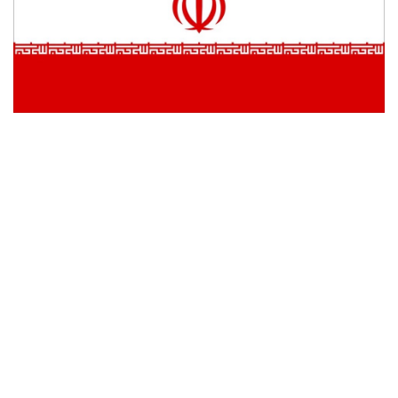
•
Good health & Well-being
•
Green Innovation & SD
•
Management & HR
•
MGR Live
•
Infographic
•
การเมือง
•
ท่องเที่ยว
•
กีฬา
•
ต่างประเทศ
•
Special Scoop
•
เศรษฐกิจ-ธุรกิจ
•
จีน
•
ชุมชน-คุณภาพชีวิต
•
อาชญากรรม
•
Motoring