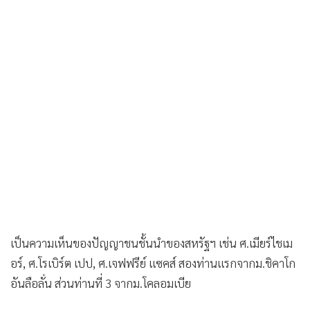
•
เกม
•
วิทยาศาสตร์
•
SMEs
•
หุ้น
•
อินโดจีน
•
กองทุนรวม
•
Celeb Online
•
Factcheck
•
ญี่ปุ่น
•
News1
•
Gotomanager
เป็นความเห็นของปัญญาชนชั้นนำของสหรัฐฯ เช่น ศ.เมียร์ไชเม
อร์, ศ.โรเบิร์ต เปป, ศ.เจฟฟรีย์ แซคส์ สองท่านแรกจากม.ชิคาโก
อันลือลั่น ส่วนท่านที่ 3 จากม.โคลอมเบีย