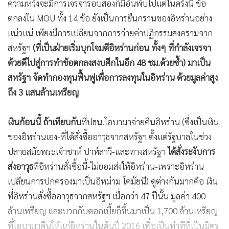
ความหวังจะมีการเจรจารอบสองก็มีอันพับไป
แต่ในครั้งนี้ ข้อ
ตกลงใน MOU ทั้ง 14 ข้อ ยังเป็นการยืนกรานของอิหร่านอย่าง
แน่วแน่ เพียงมีการเปลี่ยนจากการจ่ายค่าปฏิกรรมสงครามจาก
สหรัฐฯ
(ที่เป็นฝ่ายเริ่มบุกโจมตีอิหร่านก่อน ทั้งๆ ที่กำลังเจรจา
ด้วยดีไปสู่การทำข้อตกลงสงบศึกในอีก 48 ชม.ด้วยซ้ำ) มาเป็น
สหรัฐฯ จัดทำกองทุนฟื้นฟูเพื่อการลงทุนในอิหร่าน ด้วยมูลค่าสูง
ถึง 3 แสนล้านเหรียญ
เงินก้อนนี้ ถ้าเทียบกับ
ที่ปธน.โอบามาจ่ายคืนอิหร่าน (ซึ่งเป็นเงิน
ของอิหร่านเอง-ที่ได้สั่งซื้ออาวุธจากสหรัฐฯ ตั้งแต่รัฐบาลในช่วง
ปลายสมัยพระเจ้าชาห์ ปาห์ลาวี-และทางสหรัฐฯ
ได้สั่งระงับการ
ส่งอาวุธ
ที่อิหร่านสั่งซื้อนี้-ไม่ยอมส่งให้อิหร่าน-เพราะอิหร่าน
เปลี่ยนการปกครองมาเป็นอิหม่าม โคมัยนี) ดูต่างกันมากคือ เงิน
ที่อิหร่านสั่งซื้ออาวุธจากสหรัฐฯ เมื่อกว่า 47 ปีนั้น มูลค่า 400
ล้านเหรียญ และบวกกับดอกเบี้ยก็ขึ้นมาเป็น 1,700 ล้านเหรียญ
ที่โอบามาคืนให้แก่อิหร่านในต้นปี 2016 เพื่อเป็นท่าทีที่เป็นมิตร