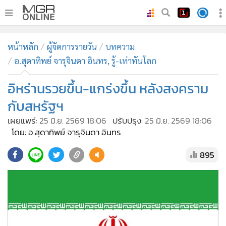
•
หน้าหลัก
หน้าหลัก
ผู้จัดการรายวัน
บทความ
•
ทันเหตุการณ์
อ.สุดาทิพย์ จารุจินดา อินทร, รู้-เท่าทันโลก
•
ภาคใต้
อิหร่านรวยขึ้น-แกร่งขึ้น หลังสงคราม
•
ภูมิภาค
•
Online Section
กับสหรัฐฯ
•
บันเทิง
เผยแพร่:
25 มิ.ย. 2569 18:06
ปรับปรุง:
25 มิ.ย. 2569 18:06
โดย: อ.สุดาทิพย์ จารุจินดา อินทร
•
ผู้จัดการรายวัน
•
คอลัมนิสต์
895
•
ละคร
•
CbizReview
•
Cyber BIZ
•
ผู้จัดกวน