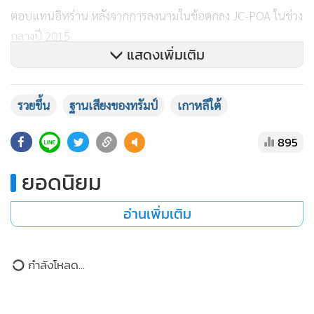
ตอบแทนอิหร่าน หลังจากการลงนามในข้อตกลง JC-POA ในช่วง
กลางปี 2015
แสดงเพิ่มเติม
ซึ่งทรัมป์ได้โกหกในช่วงหาเสียงว่า เป็นเงินที่โอบามาจ่ายให้
อิหร่านเพื่อซื้อการทำข้อตกลง JC-POA
ที่ทรัมป์ดูถูกดูแคลนข้อ
รวยขึ้น
ฐานเสียงของทรัมป์
เกาหลีใต้
ตกลงนี้ว่า เป็นข้อตกลงที่เสียเปรียบเสียรู้มากที่สุดที่สหรัฐฯ เคย
ทำสัญญากับประเทศใดๆ เพราะไม่ได้มีเนื้อหาเรื่อง
ห้ามอิหร่าน
895
พัฒนาขีปนาวุธร้ายแรงด้วย
(นอกเหนือจากการห้ามอิหร่าน
ยอดนิยม
พัฒนาอาวุธปรมาณู)
อ่านเพิ่มเติม
แต่คราวนี้ สหรัฐฯ จะต้องจัดตั้งกองทุนสูงถึง 3 แสนล้านเหรียญ
เพื่อลงทุนในอิหร่าน...ซึ่งก็เป็นข้อเรียกร้องที่เกิดจากการเจรจา
โดยทางอิหร่านยอมเปลี่ยนจากคำว่า
กำลังโหลด...