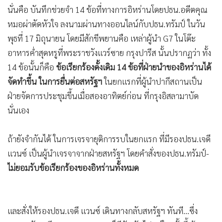
นั่นคือ บันทึกช่วยจำ 14 ข้อที่ทางการอิหร่านโดยปธน.อดีตคุณ
หมอผ่าตัดหัวใจ ลงนามผ่านทางออนไลน์กับปธน.ทรัมป์ ในวัน
พุธที่ 17 มิถุนายน โดยมีสักขีพยานคือ เหล่าผู้นำ G7 ในโต๊ะ
อาหารค่ำสุดหรูที่พระราชวังแวร์ซาย กรุงปารีส นั้นปรากฏว่า ทั้ง
14 ข้อนั้นก็คือ
ข้อเรียกร้องดั้งเดิม 14 ข้อที่ฝ่ายนำของอิหร่านได้
จัดทำขึ้น ในการยื่นต่อสหรัฐฯ
ในยกแรกที่ผู้นำปากีสถานเป็น
ฝ่ายจัดการประชุมขึ้นเมื่อสองอาทิตย์ก่อน ที่กรุงอิสลามาบัด
นั่นเอง
ถ้ายังจำกันได้ ในการเจรจายุติการรบในยกแรก ที่มีรองปธน.เจดี
แวนซ์ เป็นผู้นำเจรจาจากฝ่ายสหรัฐฯ โดยคำสั่งของปธน.ทรัมป์-
ไม่ยอมรับข้อเรียกร้องของอิหร่านทั้งหมด
และสั่งให้รองปธน.เจดี แวนซ์ เดินทางกลับสหรัฐฯ ทันที...ซึ่ง