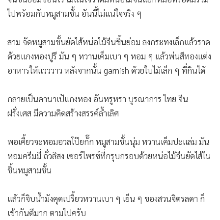
ไปพร้อมกับหมูสามชั้น อันนี้ไม่แน่ใจจริง ๆ
สาม จัดหมูสามชั้นยัดไส้หน่อไม้จีนชิ้นย่อม ลงกระทงเล็กแล้วราด
ด้วยแกงหองปูรี มัน ๆ หวานเค็มเบา ๆ หอม ๆ แล้วพ่นสีทองแต่ง
อาหารให้แวววาว หลังจากนั้น garnish ด้วยใบไม้เล็ก ๆ ที่กินได้
กลายเป็นคานาเป้แกงหอง อันหรูหรา บูรณาการ ไทย จีน
ฝรั่งเศส มีความคิดสร้างสรรค์ล้ำเลิศ
พอเคี้ยวจะหอมอวลโป๊ยกั๊ก หมูสามชั้นนุ่ม หวานเค็มปะแล่ม มัน
หอมครีมมี่ ถั่วลิสง เซอร์ไพรซ์ที่กรุบกรอบด้วยหน่อไม้จีนยัดไส้ใน
ชิ้นหมูสามชั้น
แล้วก็จิบน้ำมังคุดเปรี้ยวหวานเบา ๆ เย็น ๆ ของสวนจิตรลดา ก็
เข้ากันดีมาก ตามไปครับ