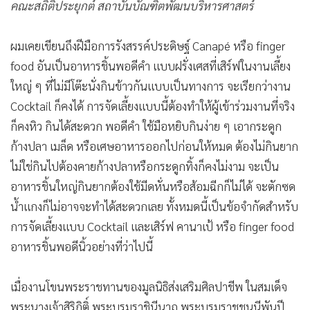
•
Good health & Well-being
คณะสถิติประยุกต์ สถาบันบัณฑิตพัฒนบริหารศาสตร์
•
Green Innovation & SD
•
Management & HR
ผมเคยเขียนถึงฝีมือการรังสรรค์ประดิษฐ์ Canapé หรือ finger
•
MGR Live
food อันเป็นอาหารชิ้นพอดีคำ แบบฝรั่งเศสที่เสิร์ฟในงานเลี้ยง
•
ใหญ่ ๆ ที่ไม่มีโต๊ะนั่งกินข้าวกันแบบเป็นทางการ จะเรียกว่างาน
Infographic
Cocktail ก็คงได้ การจัดเลี้ยงแบบนี้ต้องทำให้ผู้เข้าร่วมงานที่จริง
•
การเมือง
ก็คงหิว กินได้สะดวก พอดีคำ ใช้มือหยิบกินง่าย ๆ เอากระดูก
•
ท่องเที่ยว
ก้างปลา เมล็ด หรือเศษอาหารออกไปก่อนให้หมด ต้องไม่กินยาก
•
กีฬา
ไม่ใช่กินไปต้องคายก้างปลาหรือกระดูกทิ้งก็คงไม่งาม จะเป็น
•
ต่างประเทศ
อาหารชิ้นใหญ่กินยากต้องใช้มีดหั่นหรือส้อมฉีกก็ไม่ได้ จะตักซด
•
Special Scoop
น้ำแกงก็ไม่อาจจะทำได้สะดวกเลย ทั้งหมดนี้เป็นข้อจำกัดสำหรับ
•
เศรษฐกิจ-ธุรกิจ
การจัดเลี้ยงแบบ Cocktail และเสิร์ฟ คานาเป้ หรือ finger food
•
จีน
อาหารชิ้นพอดีนิ้วอย่างที่ว่าไปนี้
•
ชุมชน-คุณภาพชีวิต
•
อาชญากรรม
เมื่องานโขนพระราชทานของมูลนิธิส่งเสริมศิลปาชีพ ในสมเด็จ
•
Motoring
พระนางเจ้าสิริกิติ์ พระบรมราชินีนาถ พระบรมราชชนนีพันปี