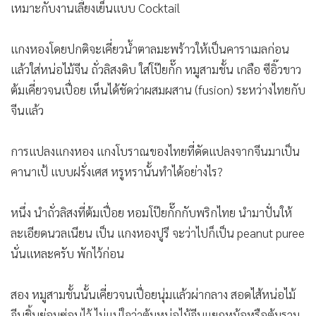
เหมาะกับงานเลี้ยงเย็นแบบ Cocktail
แกงหองโดยปกติจะเคี่ยวน้ำตาลมะพร้าวให้เป็นคาราเมลก่อน
แล้วใส่หน่อไม้จีน ถั่วลิสงดิบ ใส่โป๊ยกั๊ก หมูสามชั้น เกลือ ซีอิ๊วขาว
ต้มเคี่ยวจนเปื่อย เห็นได้ชัดว่าผสมผสาน (fusion) ระหว่างไทยกับ
จีนแล้ว
การแปลงแกงหอง แกงโบราณของไทยที่ดัดแปลงจากจีนมาเป็น
คานาเป้ แบบฝรั่งเศส หรูหรานั้นทำได้อย่างไร?
หนึ่ง นำถั่วลิสงที่ต้มเปื่อย หอมโป๊ยกั๊กกับพริกไทย นำมาปั่นให้
ละเอียดนวลเนียน เป็น แกงหองปูรี จะว่าไปก็เป็น peanut puree
นั่นแหละครับ พักไว้ก่อน
สอง หมูสามชั้นนั้นเคี่ยวจนเปื่อยนุ่มแล้วผ่ากลาง สอดไส้หน่อไม้
จีนชิ้นย่อมซ่อนไว้ ไม่แน่ใจว่าต้มหน่อไม้จีนแยกหม้อหรือต้มรวม