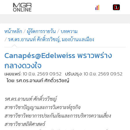
•
หน้าหลัก
•
หน้าหลัก
ทันเหตุการณ์
ผู้จัดการรายวัน
บทความ
รศ.ดร.อานนท์ ศักดิ์วรวิชญ์, มองบ้านแลเมือง
•
ภาคใต้
•
ภูมิภาค
Canapés@Edelweiss พราวพร่าง
•
Online Section
กลางดวงใจ
•
บันเทิง
เผยแพร่:
10 มิ.ย. 2569 09:52
ปรับปรุง:
10 มิ.ย. 2569 09:52
•
ผู้จัดการรายวัน
โดย: รศ.ดร.อานนท์ ศักดิ์วรวิชญ์
•
คอลัมนิสต์
•
ละคร
รศ.ดร.อานนท์ ศักดิ์วรวิชญ์
•
CbizReview
สาขาวิชาปัญญาและการวิเคราะห์ธุรกิจ
•
Cyber BIZ
สาขาวิชาวิทยาการประกันภัยและการบริหารความเสี่ยง
•
ผู้จัดกวน
สาขาวิชาสถิติศาสตร์