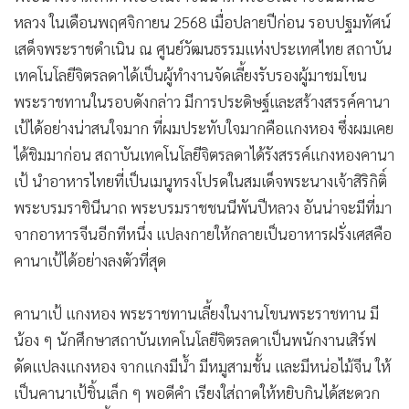
•
เกม
หลวง ในเดือนพฤศจิกายน 2568 เมื่อปลายปีก่อน รอบปฐมทัศน์
•
วิทยาศาสตร์
เสด็จพระราชดำเนิน ณ ศูนย์วัฒนธรรมแห่งประเทศไทย สถาบัน
•
SMEs
เทคโนโลยีจิตรลดาได้เป็นผู้ทำงานจัดเลี้ยงรับรองผู้มาชมโขน
•
หุ้น
พระราชทานในรอบดังกล่าว มีการประดิษฐ์และสร้างสรรค์คานา
เป้ได้อย่างน่าสนใจมาก ที่ผมประทับใจมากคือแกงหอง ซึ่งผมเคย
•
อินโดจีน
ได้ชิมมาก่อน สถาบันเทคโนโลยีจิตรลดาได้รังสรรค์แกงหองคานา
•
กองทุนรวม
เป้ นำอาหารไทยที่เป็นเมนูทรงโปรดในสมเด็จพระนางเจ้าสิริกิติ์
•
Celeb Online
พระบรมราชินีนาถ พระบรมราชชนนีพันปีหลวง อันน่าจะมีที่มา
•
Factcheck
จากอาหารจีนอีกทีหนึ่ง แปลงกายให้กลายเป็นอาหารฝรั่งเศสคือ
•
ญี่ปุ่น
คานาเป้ได้อย่างลงตัวที่สุด
•
News1
•
Gotomanager
คานาเป้ แกงหอง พระราชทานเลี้ยงในงานโขนพระราชทาน มี
น้อง ๆ นักศึกษาสถาบันเทคโนโลยีจิตรลดาเป็นพนักงานเสิร์ฟ
ดัดแปลงแกงหอง จากแกงมีน้ำ มีหมูสามชั้น และมีหน่อไม้จีน ให้
เป็นคานาเป้ชิ้นเล็ก ๆ พอดีคำ เรียงใส่ถาดให้หยิบกินได้สะดวก