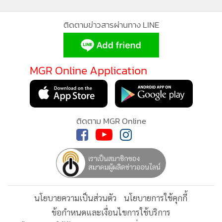
ร่วมกันระหว่างภาครัฐ ผู้ให้บริการแพลตฟอร์ม และตัวแทนไรเด
อร์ เพื่อกำหนดแนวทางที่เหมาะสม เป็นธรรม และสอดคล้องกับ
ติดตามข่าวสารผ่านทาง LINE
สถานการณ์ที่เปลี่ยนแปลงไป ทั้งนี้ จะมีการตั้งคณะทำงานจาก
ทุกฝ่ายมาหารือกำหนดแนวทางที่เหมาะสมและเป็นธรรมต่อทุก
ฝ่ายต่อไป
MGR Online Application
ที่ผ่านมา รัฐบาลเล็งเห็นถึงความเดือดร้อนของกลุ่มไรเดอร์ส่ง
อาหารและพัสดุ ที่ต้องเผชิญความเสี่ยงอยู่บนท้องถนนทุกวัน แต่
ติดตาม MGR Online
ไม่ได้รับการคุ้มครองตามกฎหมายแรงงานและสวัสดิการขั้นพื้น
ฐานที่เท่าเทียม เพราะติดปัญหาข้อกฎหมาย ส่งผลให้ที่ผ่านมาไร
เดอร์จำนวนมากมีสถานะเป็นเพียงผู้รับจ้างอิสระ ที่จะขาดการ
คุ้มครองตามกฎหมายแรงงาน และไม่สามารถเข้าถึงสิทธิ
ประโยชน์ที่พึงได้เมื่อเกิดอุบัติเหตุหรือเจ็บป่วยจากการทำงาน
นโยบายความเป็นส่วนตัว
นโยบายการใช้คุกกี้
ข้อกำหนดและเงื่อนไขการใช้บริการ
โดยกระทรวงแรงงานได้ตั้งคณะทำงานเฉพาะกิจเพื่อแก้ปัญหา