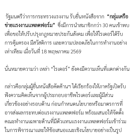
•
เกม
•
วิทยาศาสตร์
รัฐมนตรีว่าการกระทรวงแรงงาน รับยื่นหนังสือจาก
“กลุ่มเครือ
•
SMEs
ข่ายแรงงานแพลตฟอร์ม”
ซึ่งมีการนำสมาชิกกว่า 30 คนเข้าพบ
•
หุ้น
เพื่อขอให้ปรับปรุงกฎหมายประกันสังคม เพื่อให้ไรเดอร์ได้รับ
•
การคุ้มครอง มีสวัสดิการ และความปลอดภัยในการทำงานอย่าง
อินโดจีน
เท่าเทียม เมื่อวันที่ 18 พฤษภาคม 2569
•
กองทุนรวม
•
Celeb Online
นั่นหมายความว่า เหล่า “ไรเดอร์” ยังคงมีความเห็นที่แตกต่างกัน
•
Factcheck
•
ญี่ปุ่น
กล่าวคือกลุ่มผู้ยื่นหนังสือคัดค้านฯ ได้เรียกร้องให้ภาครัฐเปิดรับ
•
News1
ฟังความคิดเห็นจากผู้ประกอบอาชีพไรเดอร์และผู้มีส่วน
•
Gotomanager
เกี่ยวข้องอย่างรอบด้าน ก่อนกำหนดนโยบายหรือมาตรการที่
อาจส่งผลกระทบต่อแรงงานแพลตฟอร์ม พร้อมเสนอให้จัดตั้ง
คณะทำงานเฉพาะด้านที่มีตัวแทนแรงงานแพลตฟอร์มเข้าร่วม
ในการพิจารณาและให้ข้อเสนอแนะเชิงนโยบายอย่างเป็นรูป