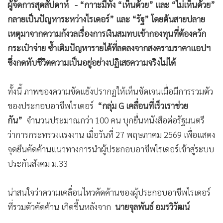
•
Good health & Well-being
ผู้จัดการสุดสัปดาห์ - “กาาะมีทั้ง “เห็นด้วย” และ “ไม่เห็นด้วย”
•
Green Innovation & SD
กลายเป็นปัญหาระหว่างไรเดอร์” และ “รัฐ” โดยต้นสายปลาย
•
Management & HR
เหตุมาจากความกังวลเรื่องการเงินสมทบเข้ากองทุนที่ต้องควัก
•
MGR Live
กระเป๋าจ่าย ซ้ำเติมปัญหารายได้ที่ลดลงจากสงครามราคาแอปฯ
•
Infographic
ซึ่งกดทับชีวิตความเป็นอยู่อย่างปฏิเสธความจริงไม่ได้
•
การเมือง
ทั้งนี้ ภาพของความขัดแย้งปรากฏให้เห็นชัดเจนเมื่อมีการรวมตัว
•
ท่องเที่ยว
ของประกอบอาชีพไรเดอร์
“กลุ่ม G เคลื่อนที่เร็วเราช่วย
•
กีฬา
กัน”
จำนวนประมาณกว่า 100 คน บุกยื่นหนังสือต่อรัฐมนตรี
•
ต่างประเทศ
ว่าการกระทรวงแรงงาน เมื่อวันที่ 27 พฤษภาคม 2569 เพื่อแสดง
•
Special Scoop
จุดยืนคัดค้านแนวทางการนำผู้ประกอบอาชีพไรเดอร์เข้าสู่ระบบ
•
เศรษฐกิจ-ธุรกิจ
ประกันสังคม ม.33
•
จีน
•
ชุมชน-คุณภาพชีวิต
น่าสนใจว่าความเคลื่อนไหวคัดค้านของผู้ประกอบอาชีพไรเดอร์
•
อาชญากรรม
ที่รวมตัวคัดค้าน เกิดขึ้นหลังจาก
นายจุลพันธ์ อมรวิวัฒน์
•
Motoring