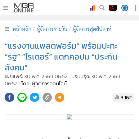
•
หน้าหลัก
หน้าหลัก
ผู้จัดการรายวัน
ผู้จัดการสุดสัปดาห์
•
ทันเหตุการณ์
•
“แรงงานแพลตฟอร์ม” พร้อมปะทะ
ภาคใต้
•
ภูมิภาค
“รัฐ” “ไรเดอร์” แตกคอปม “ประกัน
•
Online Section
สังคม”
•
บันเทิง
เผยแพร่:
30 พ.ค. 2569 06:52
ปรับปรุง:
30 พ.ค. 2569
•
ผู้จัดการรายวัน
06:52
โดย: ผู้จัดการออนไลน์
•
คอลัมนิสต์
3,162
•
ละคร
•
CbizReview
•
Cyber BIZ
•
ผู้จัดกวน