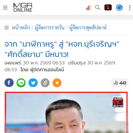
•
หน้าหลัก
หน้าหลัก
ผู้จัดการรายวัน
ผู้จัดการสุดสัปดาห์
•
ทันเหตุการณ์
•
จาก “นาฬิกาหรู” สู่ “หจก.บุรีเจริญฯ”
ภาคใต้
•
ภูมิภาค
“ศักดิ์สยาม” มีหนาว!
•
Online Section
เผยแพร่:
30 พ.ค. 2569 06:53
ปรับปรุง:
30 พ.ค. 2569
•
บันเทิง
06:53
โดย: ผู้จัดการออนไลน์
•
ผู้จัดการรายวัน
441
•
คอลัมนิสต์
•
ละคร
•
CbizReview
•
Cyber BIZ
•
ผู้จัดกวน