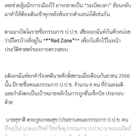
พยานหลักฐานก็อาจจะถูกนำไปใช้ฟ้องคดีอาญา เรียกได้ว่า
“เปิดก็พัง ไม่เปิดก็คุก”
ที่ต้องไม่ลืมเป็นอันขาดคือ ความเสื่อมของอำนาจและบารมี ไม่มี
หลักประกันใด ๆ ที่จะค้ำจุน “ค่ายสีน้ำเงิน” ตลอดไป เช่นเดียว
กับอำนาจของ “บิ๊กป้อม” ที่แปรเปลี่ยนไปตามกาลเวลา บารมี
ของค่ายเซราะกราว (ภูมิใจไทย) ในวันนี้ ย่อมมีวันเสื่อมถอยลงใน
วันข้างหน้า คำพิพากษาคุก 3 ปีอดีตบิ๊ก ป.ป.ช. คดีนาฬิกาหรู
เพิ่งเกิดขึ้นสด ๆ ร้อน ๆ ย่อมทำให้กรรมการ ป.ป.ช. ชุดปัจจุบัน
หวาดผวา เพราะเห็นแล้วว่าในอนาคตหากการเมืองเปลี่ยนขั้ว
หรืออำนาจของพรรคร่วมรัฐบาลปัจจุบันถดถอยลง มติเอกฉันท์ที่
เคยช่วยอุ้มนักการเมืองไว้ อาจกลายเป็น “ระเบิดเวลา” ย้อนกลับ
มาทำให้ต้องเดินเข้าคุกหลังพ้นจากตำแหน่งได้เช่นกัน
ตามมาเปิดโผรายชื่อกรรมการ ป.ป.ช. เสียงเอกฉันท์กันสักหน่อย