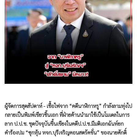
•
Good health & Well-being
•
Green Innovation & SD
•
Management & HR
•
MGR Live
•
Infographic
•
การเมือง
•
ท่องเที่ยว
•
กีฬา
•
ต่างประเทศ
•
Special Scoop
•
เศรษฐกิจ-ธุรกิจ
•
จีน
•
ชุมชน-คุณภาพชีวิต
•
อาชญากรรม
•
Motoring