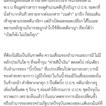
ไปได้สูงยิ่ง เมื่อพินิจจากปมขัดแย้งมติ ป.ป.ช. สวนทางศาลสูง โดย
คดีนาฬิกาหรูรอดเพราะตรรกะ “ยืมเพื่อนใส่” ส่วนคดีศักดิ์สยาม
ป.ป.ช. มีมติยกคำร้องโดยอ้างเอกสารทะเบียนพาณิชย์ว่าไม่มี
เจตนาปกปิด ทั้งที่ก่อนหน้านั้น ศาลรัฐธรรมนูญ มีคำวินิจฉัยชัด
แจ้งว่า นายศักดิ์สยาม ยังคงไว้ซึ่งความเป็นหุ้นส่วนและให้นอมินี
ถือแทนจนต้องพ้นตำแหน่งรัฐมนตรี การวินิจฉัยสวนทางศาลสูง
เช่นนี้ ทำให้ ป.ป.ช. หนีไม่พ้นข้อครหาจากสังคมว่ากำลังทำ
หน้าที่ “โรงงานฟอกขาว” ให้กับนักการเมืองขั้วอำนาจปัจจุบัน
ถัดมาคือ ความสุ่มเสี่ยงต่อความผิดมาตรา 157 ที่ “ห้ามใช้มุกถม
ดำ” ทั้งนี้ ตามบรรทัดฐานคดีนาฬิกาหรูบีบให้ ป.ป.ช. ต้องเปิด
เผยข้อมูลทั้งหมด หากฝ่ายค้านหรือประชาชนใช้สิทธิตาม
พ.ร.บ.ข้อมูลข่าวสารฯ ขอดูสำนวนคดีบุรีเจริญฯ ป.ป.ช. จะตกที่
นั่งลำบากทันที เพราะหากส่งเอกสาร “ถมดำ” มาอีก ก็ย่อมเดิน
เข้าคุกตามรอยคดีนาฬิกา แต่ถ้าเปิดเผยหมดเปลือก ไส้ในและ