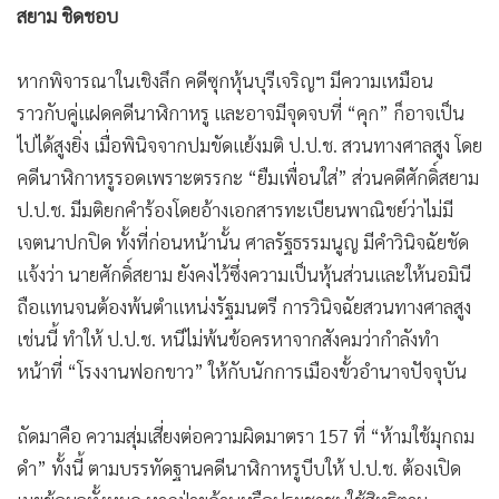
•
เกม
•
วิทยาศาสตร์
•
SMEs
•
หุ้น
•
อินโดจีน
•
กองทุนรวม
•
Celeb Online
•
Factcheck
ผู้จัดการสุดสัปดาห์ - เชื้อไฟจาก “คดีนาฬิกาหรู” กำลังลามทุ่งไป
•
ญี่ปุ่น
กลายเป็นพิมพ์เขียวชิ้นเอก ที่ฝ่ายค้านนำมาใช้เป็นโมเดลในการ
•
News1
ลาก ป.ป.ช. ชุดปัจจุบันขึ้นเขียงในคดีป.ป.ช.มีมติเอกฉันท์ยก
คำร้องปม “ซุกหุ้น หจก.บุรีเจริญคอนสตรัคชั่น” ของนายศักดิ์
•
Gotomanager
สยาม ชิดชอบ
หากพิจารณาในเชิงลึก คดีซุกหุ้นบุรีเจริญฯ มีความเหมือน
ราวกับคู่แฝดคดีนาฬิกาหรู และอาจมีจุดจบที่ “คุก” ก็อาจเป็น