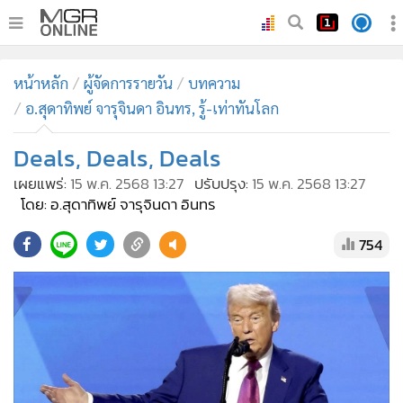
•
หน้าหลัก
หน้าหลัก
ผู้จัดการรายวัน
บทความ
•
ทันเหตุการณ์
อ.สุดาทิพย์ จารุจินดา อินทร, รู้-เท่าทันโลก
•
ภาคใต้
Deals, Deals, Deals
•
ภูมิภาค
•
Online Section
เผยแพร่:
15 พ.ค. 2568 13:27
ปรับปรุง:
15 พ.ค. 2568 13:27
โดย: อ.สุดาทิพย์ จารุจินดา อินทร
•
บันเทิง
•
ผู้จัดการรายวัน
754
•
คอลัมนิสต์
•
ละคร
•
CbizReview
•
Cyber BIZ
•
ผู้จัดกวน