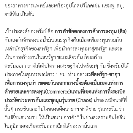
•
เกม
ของยาทางการแพทย์และเครื่องอุปโภคบริโภคเช่น แชมพู, สบู่,
ยาสีฟัน เป็นต้น
•
วิทยาศาสตร์
•
SMEs
เป้าประสงค์ของทรัมป์คือ
การทำข้อตกลงการค้าการลงทุน (ดีล)
•
หุ้น
กับแหล่งเจ้าของบ่อน้ำมันและธุรกิจสืบเนื่องเพื่อลงทุนร่วมกับ
•
อินโดจีน
เหล่านักธุรกิจของสหรัฐฯ เพื่อนำการลงทุนมาสู่สหรัฐฯ และจะ
•
กองทุนรวม
เป็นการสร้างงานในสหรัฐฯ ขณะเดียวกัน ก็จะสร้าง
•
Celeb Online
ตะวันออกกลางให้เติบโตทางเศรษฐกิจไปพร้อมๆ กัน ซึ่งทรัมป์ได้
•
Factcheck
ประกาศในสุนทรพจน์ยาว 1 ชม. ท่ามกลาง
เวทีสหรัฐฯ-ซาอุฯ
•
ญี่ปุ่น
เพื่อการลงทุนว่า เขตตะวันออกกลางนี้จะต้องเป็นเขตแห่งการ
•
News1
ค้าขายและการลงทุน
(Commerce)แทนที่เขตแห่งการทิ้งระเบิด
•
Gotomanager
ประหัตประหารกันและชุลมุนวุ่นวาย (Chaos)
น่าจะเหมือนวลีที่
สั้นๆ กระชับและกินใจของอดีตนายกฯ ชาติชาย ชุณหะวัณ ว่า
“เปลี่ยนสนามรบ-ให้เป็นสนามการค้า” ในช่วงสงครามอินโดจีน
ในภูมิภาคเอเชียตะวันออกเฉียงใต้ของเรานั่นเอง