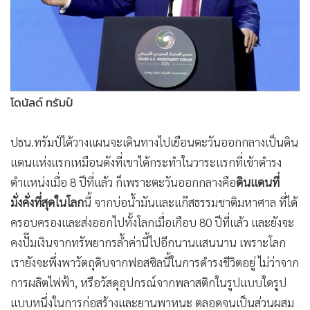
•
Good health & Well-being
•
Green Innovation & SD
•
Management & HR
•
MGR Live
•
Infographic
โดนัลด์ ทรัมป์
•
การเมือง
•
ท่องเที่ยว
ปธน.ทรัมป์ได้วางแผนจะเดินทางไปเยือนตะวันออกกลางเป็นดิน
•
กีฬา
แดนแห่งแรกเหมือนดังที่เขาได้กระทำในวาระแรกที่เข้าดำรง
•
ต่างประเทศ
ตำแหน่งเมื่อ 8 ปีที่แล้ว ก็เพราะตะวันออกกลางคือ
ดินแดนที่
•
Special Scoop
มั่งคั่งที่สุดในโลก
นี้ จากบ่อน้ำมันและแก๊สธรรมชาติมหาศาล ที่ได้
•
เศรษฐกิจ-ธุรกิจ
ครอบครองและส่งออกไปทั้งโลกเมื่อเกือบ 80 ปีที่แล้ว และยังจะ
•
จีน
คงปั๊มเงินจากทรัพยากรล้ำค่านี้ไปอีกนานแสนนาน เพราะโลก
•
ชุมชน-คุณภาพชีวิต
เรายังจะพึ่งพาวัตถุดิบจากฟอสซิลนี้ในการดำรงชีวิตอยู่ ไม่ว่าจาก
•
อาชญากรรม
การผลิตไฟฟ้า, หรือวัสดุอุปกรณ์จากพลาสติกในรูปแบบใดรูป
•
Motoring
แบบหนึ่งในการก่อสร้างและยานพาหนะ ตลอดจนเป็นส่วนผสม