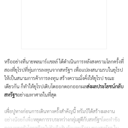
หรืออย่างที่นายพลมาร์แชลล์ ได้ดำเนินการหลังสงครามโลกครั้งที่
สองที่ยุโรปที่ทุ่มการลงทุนจากสหรัฐฯ เพื่อแปลงสนามรบในยุโรป
ให้เป็นสนามการค้าการลงทุน สร้างความมั่งคั่งให้ยุโรป ขณะ
เดียวกัน ก็ทำให้ยุโรปเติบโตออกดอกออกผล
ส่งผลประโยชน์กลับ
สหรัฐฯ
อย่างมหาศาลในที่สุด
เพื่อปูทางก่อนการเดินทางครั้งสำคัญนี้ ทรัมป์ได้สร้างผลงาน
อย่างน้อยก็เพื่อ
หยุดการรบระหว่างกลุ่มฮูตีกับสหรัฐฯ
โดยทำข้อ
ตกลงหยุดยิงโดยฮูตีจะไม่ยิงเรือสินค้าและเรือรบของสหรัฐฯ ใน