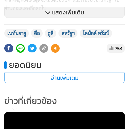
ย่านทะเลแดงอีกต่อไป
แสดงเพิ่มเติม
ซึ่งข้อตกลงนี้
ไม่ได้แจ้งหรือปรึกษาหารือกับฝ่ายบริหารของ
อิสราเอล
ก่อนแต่อย่างใด ทำเอานายกฯ เนทันยาฮู ตั้งตัวไม่ทัน
เนทันยาฮู
ดีล
ฮูตี
สหรัฐฯ
โดนัลด์ ทรัมป์
และเข้าอาการ
“ถูกเท”
จากสหรัฐฯ ทั้งๆ ที่ตั้งแต่ปี 1948 เมื่อเริ่ม
754
ตั้งรัฐอิสราเอล
นโยบายต่างประเทศสหรัฐฯ จะถูกจูงจมูกจากฝ่าย
บริหารของอิสราเอลมาตลอด ตั้งแต่ปธน.ทรูแมน
ซึ่งเป็นตัวตั้งตัว
ยอดนิยม
ตีให้เกิดรัฐอิสราเอล โดยนำเรื่องยอมรับรัฐอิสราเอลเข้าพิจารณา
ในสหประชาชาติ
อ่านเพิ่มเติม
และในการรุกรานเพื่อเข้าครอบครองดินแดนปาเลสไตน์หลาย
ข่าวที่เกี่ยวข้อง
ครั้งหลายหนตั้งแต่ 1948
อิสราเอลจะได้รับเงินช่วยเหลือ
สนับสนุน รวมทั้งอาวุธยุทโธปกรณ์ในนามของ “อิสราเอลจำเป็น
ต้องป้องกันตัวเอง”
จากการรุมโจมตีของเหล่าประเทศอาหรับ
รอบข้าง