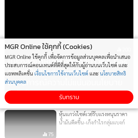
ขณะเดียวกัน ทำเนียบขาวได้ทำการ
เจรจาโดยตรงกับกลุ่มฮามาสเพื่อขอให้ปล่อยตัวนายเอดาน อเล็ก
MGR Online ใช้คุกกี้ (Cookies)
ซานเดอร์ เชลยชาวอเมริกัน
(คนสุดท้ายที่ยังถูกกักตัวอยู่) ที่ถือ
200
MGR Online ใช้คุกกี้ เพื่อจัดการข้อมูลส่วนบุคคลเพื่อนำเสนอ
สองสัญชาติ ทั้งอเมริกัน-อิสราเอล ซึ่งเดินทางมาจากสหรัฐฯ อายุ
โบรกลดน้ำหนักลงทุนกลุ่ม Oil & Gas
ประสบการณ์คอนเทนต์ที่ดีที่สุดให้กับผู้อ่านบนเว็บไซต์ และ
เพียง 19 ปี มาเป็นทหารของ IDF และถูกจับตัวไปเมื่อ 7 ตุลาคม
ลงมาเป็น Underweight รับ
แอพพลิเคชั่น
เงื่อนไขการใช้งานเว็บไซต์
และ
นโยบายสิทธิ
2023
สถานการณ์ความไม่แน่นอนนโยบาย
ส่วนบุคคล
"ทรัมป์"
นี่ก็เช่นเดียวกันคือ ทำเนียบขาวไม่ได้ปรึกษาหรือแจ้งให้นายกฯ
รับทราบ
เนทันยาฮู ได้ทหารก่อน...นับเป็นการเสียหน้านายกฯ เนทันยาฮู
มาก ซึ่งเขาก็ต้องรีบแถลงว่า การปล่อยตัวนายเอดานเป็นผลมา
หุ้นแกว่งไซด์เวย์รับแรงหนุนราคา
จากการกดดันอย่างหนักโดยกองกำลัง IDF ของรัฐบาล ซึ่ง
น้ำมันดีดขึ้น-เก็งกำไรกลุ่มแบงก์
เป็นการดำเนินการทางทหารที่ประสบผลสำเร็จอย่างมาก
75