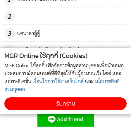
ล่าสุด นายกฯ
บอริส จอห์นสัน
ยอมกลืนน้ำลายตนเอง ต้องอนุมัติ
2
คนให้ชาวอียูข้ามมาทำงานขับรถบรรทุกในอังกฤษ เห็นว่า 5 พัน
คนเปิดให้ชั่วคราว (3 เดือน) เพื่อแก้ปัญหาวิกฤตขาดคนขับรถ
3
แคนาดาสู้สู้
บรรทุก... ปรากฏว่ามีคนมาสมัครน้อยมากไม่ถึง 500 คน! และนา
ยกฯ ลงทุนอ้อนวอนให้บริษัทต่างๆ เพิ่มค่าจ้างสวัสดิการให้คนขับ
4
แรงต้านดาต้าเซ็นเตอร์เติบใหญ่
MGR Online ใช้คุกกี้ (Cookies)
รถ แต่ดูจะไม่ได้ผลเอาเลย
MGR Online ใช้คุกกี้ เพื่อจัดการข้อมูลส่วนบุคคลเพื่อนำเสนอ
ข่าวอื่นในหมวด
วิกฤตจากราคาพลังงานพุ่งอย่างรวดเร็วครั้งนี้ เกิดขึ้นพร้อมๆ กับ
ประสบการณ์คอนเทนต์ที่ดีที่สุดให้กับผู้อ่านบนเว็บไซต์ และ
แอพพลิเคชั่น
เงื่อนไขการใช้งานเว็บไซต์
และ
นโยบายสิทธิ
ราคาสินค้าโภคภัณฑ์ (พวกวัตถุดิบต่างๆ) ทั้ง
โลหะ
และ
อโลหะ
ส่วนบุคคล
ขึ้นพรวด เนื่องจากมีการ
อั้นการผลิต
ตลอดช่วงระบาดหนักของ
โควิดเมื่อปีที่แล้ว จึงมีการลดการลงทุนในเหล่าผู้ผลิตวัตถุดิบ และ
รับทราบ
เมื่อมีการผ่อนคลายกฎเข้มงวดเช่น ล็อกดาวน์ (หลัง
การพบ
และ
ติดตามข่าวสารผ่านทาง LINE
ระดมฉีด
วัคซีน) ทำให้ความต้องการวัตถุดิบพุ่งสูงในเวลาอันสั้น