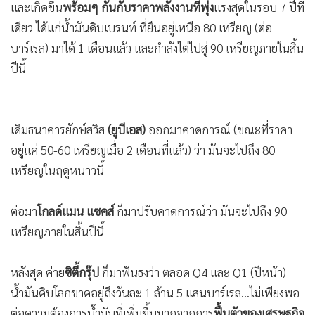
และเกิดขึ้น
พร้อมๆ กันกับราคาพลังงานที่พุ่ง
แรงสุดในรอบ 7 ปีที
•
เกม
เดียว ได้แก่น้ำมันดิบเบรนท์ ที่ยืนอยู่เหนือ 80 เหรียญ (ต่อ
•
วิทยาศาสตร์
บาร์เรล) มาได้ 1 เดือนแล้ว และกำลังไต่ไปสู่ 90 เหรียญภายในสิ้น
•
SMEs
ปีนี้
•
หุ้น
•
อินโดจีน
•
กองทุนรวม
เดิมธนาคารยักษ์สวิส
(ยูบีเอส)
ออกมาคาดการณ์ (ขณะที่ราคา
•
Celeb Online
อยู่แค่ 50-60 เหรียญเมื่อ 2 เดือนที่แล้ว) ว่า มันจะไปถึง 80
•
Factcheck
เหรียญในฤดูหนาวนี้
•
ญี่ปุ่น
•
News1
ต่อมา
โกลด์แมน แซคส์
ก็มาปรับคาดการณ์ว่า มันจะไปถึง 90
•
Gotomanager
เหรียญภายในสิ้นปีนี้
หลังสุด ค่าย
ซิตี้กรุ๊ป
ก็มาฟันธงว่า ตลอด Q4 และ Q1 (ปีหน้า)
น้ำมันดิบโลกขาดอยู่ถึงวันละ 1 ล้าน 5 แสนบาร์เรล...ไม่เพียงพอ
ต่อความต้องการน้ำมันที่เพิ่มขึ้นมากจากการ
ฟื้นตัวของเศรษฐกิจ