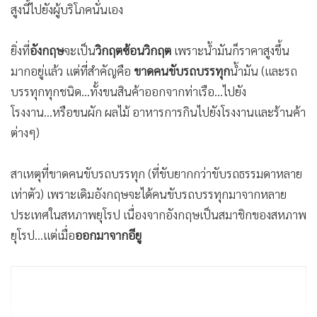
สูงนี้ไปยังผู้บริโภคนั่นเอง
ยิ่งที่
อังกฤษ
จะเป็น
วิกฤตซ้อนวิกฤต
เพราะน้ำมันก็ราคาสูงขึ้น
มากอยู่แล้ว แต่ที่สำคัญคือ
ขาดคนขับรถบรรทุก
น้ำมัน (และรถ
บรรทุกทุกชนิด...ทั้งขนสินค้าออกจากท่าเรือ...ไปยัง
โรงงาน...หรือขนผัก ผลไม้ อาหารการกินไปยังโรงงานและร้านค้า
ต่างๆ)
สาเหตุที่ขาดคนขับรถบรรทุก (ที่ขับยากกว่าขับรถธรรมดาหลาย
เท่าตัว) เพราะเดิมอังกฤษจะได้คนขับรถบรรทุกมาจากหลาย
ประเทศในสหภาพยุโรป เนื่องจากอังกฤษเป็นสมาชิกของสหภาพ
ยุโรป...แต่เมื่อ
ออกมาจากอียู