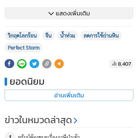
แสดงเพิ่มเติม
วิกฤตโลกร้อน
จีน
น้ำท่วม
ลดการใช้ถ่านหิน
Perfect Storm
8,407
ยอดนิยม
อ่านเพิ่มเติม
ก็เกิดความยุ่งยากต่อการอนุญาตทำงานของคนขับรถบรรทุก
เหล่านี้ เพราะจะไม่ง่ายอีกต่อไปต่อการข้ามฟากทำงานระหว่าง
ข่าวในหมวดล่าสุด
คนอังกฤษและคนใน 27 ประเทศของอียู
ประกอบกับค่าจ้าง
ต่ำ
มาก
สำหรับคนขับรถบรรทุก ซึ่งบริษัทอังกฤษก็กดค่าแรงสำหรับ
คนขับรถจากอียูที่จะมาทำงานที่อังกฤษ
1
ทรัมป์ต้องชนะเรื่องภาษีนำเข้า