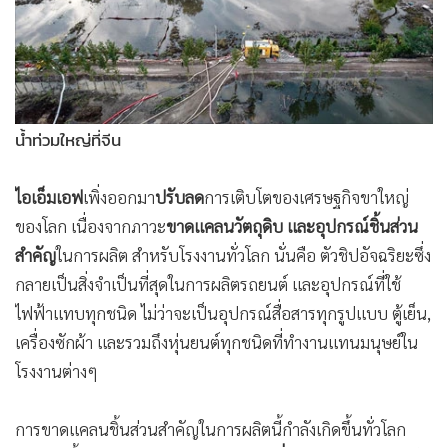
•
Good health & Well-being
•
Green Innovation & SD
•
Management & HR
•
MGR Live
•
Infographic
น้ำท่วมใหญ่ที่จีน
•
การเมือง
•
ท่องเที่ยว
ไอเอ็มเอฟ
เพิ่งออกมา
ปรับลด
การเติบโตของเศรษฐกิจขาใหญ่
•
กีฬา
ของโลก เนื่องจากภาวะ
ขาดแคลนวัตถุดิบ และอุปกรณ์ชิ้นส่วน
•
ต่างประเทศ
สำคัญ
ในการผลิต สำหรับโรงงานทั่วโลก นั่นคือ ตัวชิปอัจฉริยะซึ่ง
•
Special Scoop
กลายเป็นสิ่งจำเป็นที่สุดในการผลิตรถยนต์ และอุปกรณ์ที่ใช้
•
เศรษฐกิจ-ธุรกิจ
ไฟฟ้าแทบทุกชนิด ไม่ว่าจะเป็นอุปกรณ์สื่อสารทุกรูปแบบ ตู้เย็น,
•
จีน
เครื่องซักผ้า และรวมถึงหุ่นยนต์ทุกชนิดที่ทำงานแทนมนุษย์ใน
โรงงานต่างๆ
•
ชุมชน-คุณภาพชีวิต
•
อาชญากรรม
การขาดแคลนชิ้นส่วนสำคัญในการผลิตนี้กำลังเกิดขึ้นทั่วโลก
•
Motoring