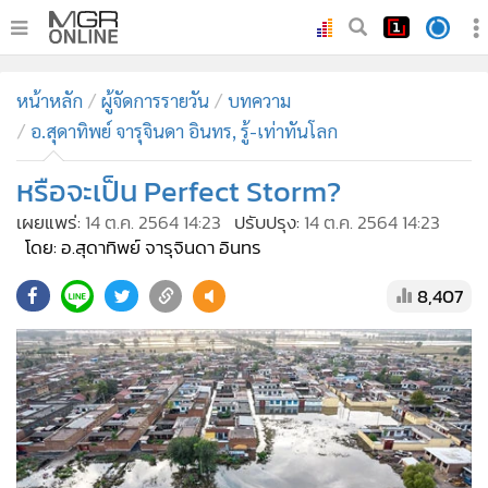
•
หน้าหลัก
หน้าหลัก
ผู้จัดการรายวัน
บทความ
•
ทันเหตุการณ์
อ.สุดาทิพย์ จารุจินดา อินทร, รู้-เท่าทันโลก
•
ภาคใต้
หรือจะเป็น Perfect Storm?
•
ภูมิภาค
•
Online Section
เผยแพร่:
14 ต.ค. 2564 14:23
ปรับปรุง:
14 ต.ค. 2564 14:23
โดย: อ.สุดาทิพย์ จารุจินดา อินทร
•
บันเทิง
•
ผู้จัดการรายวัน
8,407
•
คอลัมนิสต์
•
ละคร
•
CbizReview
•
Cyber BIZ
•
ผู้จัดกวน