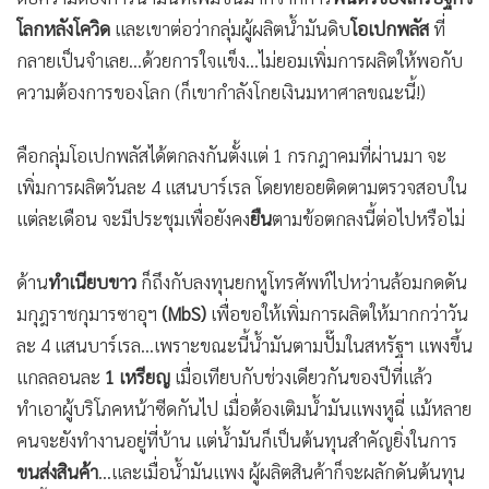
โลกหลังโควิด
และเขาต่อว่ากลุ่มผู้ผลิตน้ำมันดิบ
โอเปกพลัส
ที่
กลายเป็นจำเลย...ด้วยการใจแข็ง...ไม่ยอมเพิ่มการผลิตให้พอกับ
ความต้องการของโลก (ก็เขากำลังโกยเงินมหาศาลขณะนี้!)
คือกลุ่มโอเปกพลัสได้ตกลงกันตั้งแต่ 1 กรกฎาคมที่ผ่านมา จะ
เพิ่มการผลิตวันละ 4 แสนบาร์เรล โดยทยอยติดตามตรวจสอบใน
แต่ละเดือน จะมีประชุมเพื่อยังคง
ยืน
ตามข้อตกลงนี้ต่อไปหรือไม่
ด้าน
ทำเนียบขาว
ก็ถึงกับลงทุนยกหูโทรศัพท์ไปหว่านล้อมกดดัน
มกุฎราชกุมารซาอุฯ
(MbS)
เพื่อขอให้เพิ่มการผลิตให้มากกว่าวัน
ละ 4 แสนบาร์เรล...เพราะขณะนี้น้ำมันตามปั๊มในสหรัฐฯ แพงขึ้น
แกลลอนละ
1 เหรียญ
เมื่อเทียบกับช่วงเดียวกันของปีที่แล้ว
ทำเอาผู้บริโภคหน้าซีดกันไป เมื่อต้องเติมน้ำมันแพงหูฉี่ แม้หลาย
คนจะยังทำงานอยู่ที่บ้าน แต่น้ำมันก็เป็นต้นทุนสำคัญยิ่งในการ
ขนส่งสินค้า
...และเมื่อน้ำมันแพง ผู้ผลิตสินค้าก็จะผลักดันต้นทุน