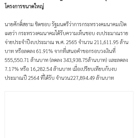
•
Good health & Well-being
โครงการขนาดใหญ่
•
Green Innovation & SD
•
Management & HR
นายศักดิ์สยาม ชิดชอบ รัฐมนตรีว่าการกระทรวงคมนาคมเปิด
•
MGR Live
เผยว่า กระทรวงคมนาคมได้รับความเห็นชอบ งบประมาณราย
•
Infographic
จ่ายประจำปีงบประมาณ พ.ศ. 2565 จำนวน 211,611.95 ล้าน
•
การเมือง
บาท หรือลดลง 61.91% จากที่เสนอคำขอกรอบวงเงินที่
•
ท่องเที่ยว
555,550.71 ล้านบาท (ลดลง 343,938.75ล้านบาท) และลดลง
•
กีฬา
7.17% หรือ 16,282.54 ล้านบาท เมื่อเปรียบเทียบกับงบ
•
ต่างประเทศ
ประมาณปี 2564 ที่ได้รับ จำนวน227,894.49 ล้านบาท
•
Special Scoop
•
เศรษฐกิจ-ธุรกิจ
•
จีน
•
ชุมชน-คุณภาพชีวิต
•
อาชญากรรม
•
Motoring