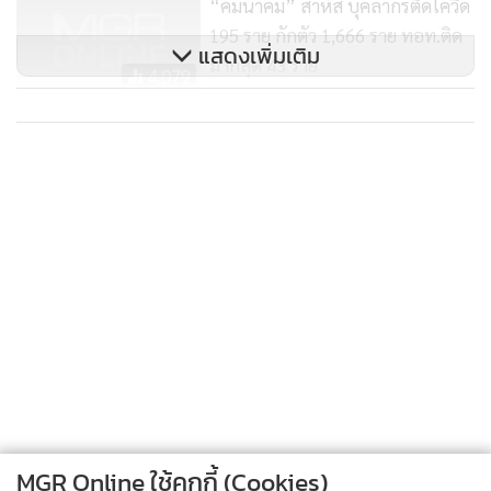
“คมนาคม” สาหัส บุคลากรติดโควิด
195 ราย กักตัว 1,666 ราย ทอท.ติด
แสดงเพิ่มเติม
มากสุด 43 ราย
4,079
บุคลากรคมนาคมติดโควิด-19 เพิ่ม
13 ราย ยอดติดเชื้อสะสม 303 ราย
91
MGR Online ใช้คุกกี้ (Cookies)