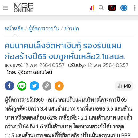
•
หน้าหลัก
หน้าหลัก
ผู้จัดการรายวัน
ข่าวปก
•
ทันเหตุการณ์
•
คมนาคมเล็งจัดหาเงินกู้ รองรับแผน
ภาคใต้
•
ภูมิภาค
ก่อสร้างปี65 งบถูกหั่นเหลือ2.1แสนล.
•
Online Section
เผยแพร่:
12 พ.ค. 2564 05:57
ปรับปรุง:
12 พ.ค. 2564 05:57
•
บันเทิง
โดย: ผู้จัดการออนไลน์
•
ผู้จัดการรายวัน
148
•
คอลัมนิสต์
ผู้จัดการรายวัน360 - คมนาคมปรับแผนบริหารโครงการปี 65
•
ละคร
หลังถูกตัดงบกว่า 3.4 แสนล้านบาท จากที่เสนอขอ 5.5 แสนล้าน
•
CbizReview
บาท หรือลดลงเกือบ 62% เหลือเพียง 2.1 แสนล้านบาท แถมต่ำ
•
Cyber BIZ
กว่างบปี 64 ถึง 1.6 หมื่นล้านบาท โดยทางหลวงยังได้มากสุด
•
ผู้จัดกวน
1.15 แสนล้านบาท ขณะที่รัฐวิสาหกิจ ปรับเน้นลงทุนแบบ PPP