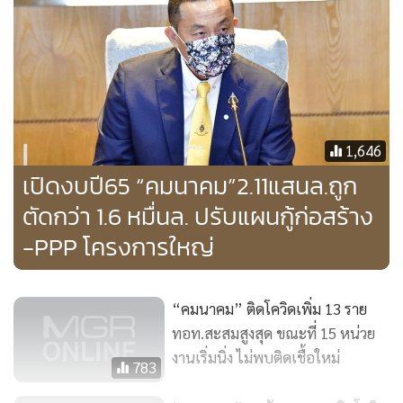
ลดลง2,016.23 ล้านบาท หรือ 13.38%
อย่างไรก็ตาม โครงการขนาดใหญ่ที่มีวงเงินตั้งแต่ 1,000 ล้าน
บาทขึ้นไปของกระทรวงคมนาคม ระยะเวลาดำเนินการปี 2565-
2567 และก่อนหน้านี้ได้รับความเห็นชอบจาก ครม.แล้วเมื่อวันที่
12 ม.ค. 2564 จำนวน 27 โครงการ วงเงินรวมทั้งสิ้น 48,620 ล้าน
1,646
บาท จะหารือกับกระทรวงการคลังในการจัดหาแหล่งเงินในการ
เปิดงบปี65 “คมนาคม”2.11แสนล.ถูก
ดำเนินโครงการที่เหมาะสมต่อไป ขณะที่โครงการลงทุนของ
ตัดกว่า 1.6 หมื่นล. ปรับแผนกู้ก่อสร้าง
หน่วยงานรัฐวิสาหกิจส่วนใหญ่ จะใช้รูปแบบการร่วมลงทุนกับ
-PPP โครงการใหญ่
เอกชน(PPP)เพื่อไม่เป็นภาระงบประมาณ
“คมนาคม” ติดโควิดเพิ่ม 13 ราย
ทอท.สะสมสูงสุด ขณะที่ 15 หน่วย
งานเริ่มนิ่ง ไม่พบติดเชื้อใหม่
783