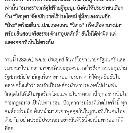
•
Good health & Well-being
เท่านั้น "ธนาธร"จวกรัฐใส่ร้ายผู้ชุมนุม บังคับให้ประชาชนเลือก
•
Green Innovation & SD
ข้าง "ปิยบุตร"ซัดอภิปรายไร้ประโยชน์ ขู่ม็อบลงถนนอีก
•
Management & HR
“สิระ”เตรียมยืน ป.ป.ช.ถอดถอน “วิสาร” กรีดเลือดกลางสภา
•
MGR Live
พร้อมยื่นสอบจริยธรรม ด้าน"อุบลศักดิ์" ยันไม่ได้ทำผิด แค่
•
Infographic
แสดงออกที่เห็นไม่ตรงกัน
•
การเมือง
•
ท่องเที่ยว
วานนี้ (28ต.ค.) พล.อ. ประยุทธ์ จันทร์โอชา นายกรัฐมนตรี และ
•
กีฬา
รมว.กลาโหม กล่าวภายหลังประชุมครม. กล่าวถึงการประชุมร่วม
•
ต่างประเทศ
รัฐสภาสมัยวิสามัญเพื่อหาทางออกประเทศ ว่าได้พูดยืนยันไป
•
Special Scoop
หลายครั้งแล้วว่า ตนจำเป็นจะต้องนำพาประเทศให้ผ่านพ้น
•
เศรษฐกิจ-ธุรกิจ
วิกฤตไปให้ได้ในทุกเรื่อง โดยเฉพาะในช่วงเวลานี้ ทุกอย่างเป็นไป
•
จีน
ตามกฎหมาย เป็นไปตามรธน. ปัญหาการเมืองที่เกิดในครั้งนี้ ทุก
•
ชุมชน-คุณภาพชีวิต
คนต้องร่วมมือ หันหน้ามาเจรจาพูดคุยกันในฐานะที่เป็นคนไทย
•
ด้วยกัน อย่างประนีประนอม อย่างสันติวิธีนี้จะเป็นทางออกที่ดี
อาชญากรรม
ที่สุด
•
Motoring