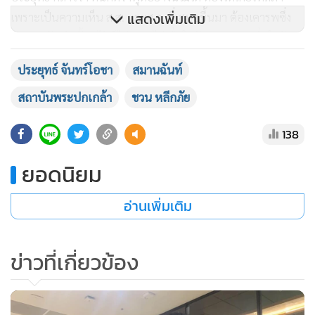
แสดงเพิ่มเติม
เพราะเป็นความเห็น ส.ส. และส.ว. ที่เสนอขึ้นมา ต้องเคารพซึ่ง
กันและกัน ถ้าตั้งธงไว้ ก็ไม่ชอบ ไม่เชื่อใจกันหมด ลองเชื่อใจกัน
สักครั้ง ถ้าไม่เชื่อใจเลย มันก็ทำอะไรไม่ได้ทั้งหมด
ประยุทธ์ จันทร์โอชา
สมานฉันท์
สถาบันพระปกเกล้า
ชวน หลีกภัย
เมื่อถามว่า นายกฯ จะอยู่ครบวาระ 4 ปี แสดงว่าจะไม่รับข้อเสนอ
ของผู้ชุมนุม ใช่หรือไม่ พล.อ.ประยุทธ์ กล่าวว่า ทำไมตนต้องตอบ
138
สิ่งนี้ก็ไม่รู้ ตนเข้ามาด้วยอะไร ก็ว่ากันไป จะออกด้วยอะไร ก็ว่ากัน
มา ไม่อยากให้เป็นบรรทัดฐานต่อไปในอนาคต รัฐบาลไม่ได้หยุด
ยอดนิยม
แค่รัฐบาลนี้ กระบวนการเลือกตั้ง กระบวนการรัฐธรรมนูญต่างๆ
มีอยู่แล้ว
อ่านเพิ่มเติม
ช่วงท้ายผู้สื่อถามว่า สบายใจหรือยัง ที่ได้ฟังความเห็นรัฐสภามา 2
ข่าวที่เกี่ยวข้อง
วัน พล.อ.ประยุทธ์ เพียงแต่หันมา แต่ไม่ได้ตอบ แต่ขณะที่ผู้สื่อ
ข่าวรายงานว่า ช่วงที่นายกฯ เดินออกจากห้องแถลงข่าวไปแล้ว
ได้มีเจ้าหน้าที่ทีมงานรัฐมนตรี ได้ถามนายกฯว่า สบายใจขึ้นหรือ