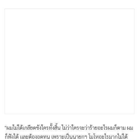
•
เกม
•
วิทยาศาสตร์
•
SMEs
•
หุ้น
•
อินโดจีน
•
กองทุนรวม
•
Celeb Online
•
Factcheck
•
ญี่ปุ่น
•
News1
•
Gotomanager
"ผมไม่ได้เกลียดชังใครทั้งสิ้น ไม่ว่าใครจะว่าร้ายอะไรผมก็ตาม ผม
ก็ฟังได้ และต้องอดทน เพราะเป็นนายกฯ โมโหอะไรมากไม่ได้