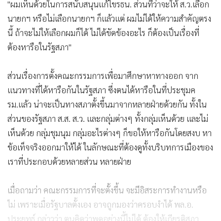
"ผมเห็นด้วยในการสนับสนุนแก้ไขรธน. ส่วนที่ว่าจะให้ ส.ว.เลือก
นายกฯ หรือไม่เลือกนายกฯ ก็แล้วแต่ ผมไม่ได้ให้ความสำคัญตรง
นี้ ถ้าจะไม่ให้เลือกผมก็ได้ ไม่ได้ขัดข้องอะไร ก็ต้องเป็นเรื่องที่
ต้องหารือในรัฐสภา"
ส่วนเรื่องการตั้งคณะกรรมการเพื่อมาศึกษาหาทางออก จาก
แนวทางที่ได้หารือกันในรัฐสภา ซึ่งตนได้หารือในที่ประชุมค
รม.แล้ว น่าจะเป็นทางสภาตั้งขึ้นมาจากหลายฝ่ายด้วยกัน ทั้งใน
ส่วนของรัฐสภา ส.ส. ส.ว. และกลุ่มต่างๆ ทั้งกลุ่มเห็นด้วย และไม่
เห็นด้วย กลุ่มชุมนุม กลุ่มอะไรต่างๆ ก็ขอให้หารือกันโดยสงบ หา
ข้อเท็จจริงออกมาให้ได้ ในลักษณะที่ต้องดูทั้งบริบทการเมืองของ
เราที่ประกอบด้วยหลายส่วน หลายฝ่าย
เมื่อถามว่า คณะกรรมการที่จะตั้งขึ้น จะมีอิสระการทำงานหรือ
ไม่ เพราะเมื่อรัฐบาลตั้งเอง อาจถูกมองว่าครอบงำได้ พล.อ.
ประยุทธ์ กล่าวว่า ตนคิดว่าพูดอย่างนี้ไม่ได้ ต้องให้เกียรติสภา