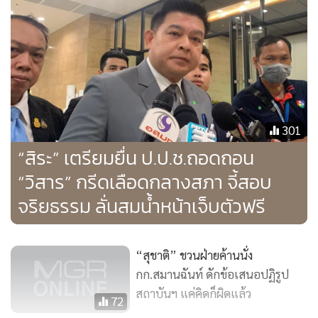
ยัง นายกฯ กล่าวว่า รู้สึกสบายใจ แต่ไม่สบายกาย เพราะเจ็บหู
ให้ส.พระปกเกล้าออกแบบคณะก.ก.
นายชวน หลีกภัย ประธานรัฐสภา กล่าวถึงการประชุมร่วมรัฐสภา
เพื่ออภิปรายทั่วไปหาทางออกประเทศ 2 วันที่ผ่านมาว่า เห็นตรง
301
กันให้สภาฯ เป็นเจ้าภาพตั้งคณะทำงานศึกษาสร้างความ
“สิระ” เตรียมยื่น ป.ป.ช.ถอดถอน
ปรองดองเพื่อหาทางออกร่วมกับกลุ่มผู้ชุมนุม จึงได้ประสานไปยัง
สถาบันพระปกเกล้า เพื่อให้ศึกษารูปแบบหาทางออกร่วมกัน
“วิสาร” กรีดเลือดกลางสภา จี้สอบ
และออกแบบโครงสร้างของคณะทำงาน ว่าควรจะเป็นอย่างไร
จริยธรรม ลั่นสมน้ำหน้าเจ็บตัวฟรี
เนื่องจากข้อเสนอจากรัฐสภา ยังไม่มีความชัดเจนว่าต้องการรูป
แบบใด
“สุชาติ” ชวนฝ่ายค้านนั่ง
กก.สมานฉันท์ ดักข้อเสนอปฏิรูป
"ดังนั้น ต้องหาว่าจุดประสงค์ในการตั้งคณะทำงานคืออะไร
สถาบันฯ แค่คิดก็ผิดแล้ว
สามารถทำได้ และมีผลมากน้อยเพียงใด หากจะใช้รูปแบบคณะ
72
กรรมการ จะประกอบไปด้วยใครบ้าง และจะเชิญตัวแทนผู้ร่วม