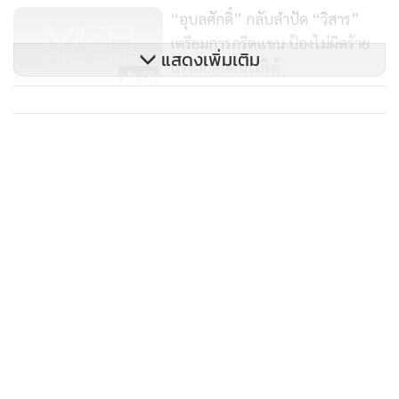
“อุบลศักดิ์” กลับลำปัด “วิสาร”
ชุมนุมเข้าร่วมด้วยหรือไม่ จึงจำเป็นต้องให้สถาบันพระปกเกล้า
เตรียมการกรีดแขน ป้องไม่ผิดร้าย
ช่วยคิด" นายชวน กล่าว
แสดงเพิ่มเติม
แรงถอดถอนไม่ได้
76
พท.ชี้ตั้งคณะกก.แค่ซื้อเวลา
บิ๊กตู่ลั่นไม่ออก-ตั้งคณะกรรมการผ่า
ทางตัน-"วิสาร"กรีดแขนกลางสภา
นายประเสริฐ จันทรรวงทอง เลขาธิการพรรคเพื่อไทย กล่าวว่า
284
การอภิปรายใน 2 วันที่ผ่านมา มีข้อเสนอชัดเจน และเหตุผล
สนับสนุนที่หนักแน่น ประชาชนทั้งประเทศรับรู้ และเข้าใจ จึง
ไม่มีความจำเป็นต้องตั้งคณะกรรมการเพื่อหาทางออกให้กับ
ประเทศตามข้อเสนอของฝ่ายรัฐบาล เพื่อซื้อเวลา ขณะนี้จึงเหลือ
แค่การตัดสินใจของ พล.อ.ประยุทธ์ จันทร์โอชา นายกรัฐมนตรี
เท่านั้น ที่จะเป็นทางออกให้กับประเทศ
พรรคเพื่อไทย ขอยืนยันว่า สิ่งที่ต้องดำเนินการทันที คือ 1.
พล.อ.ประยุทธ์ ต้องลาออก 2. ปล่อยผู้ชุมนุมที่ถูกคุมขังโดยไม่มี