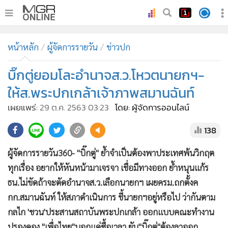
•
หน้าหลัก
หน้าหลัก
ผู้จัดการรายวัน
ข่าวปก
•
ทันเหตุการณ์
•
บิ๊กตู่ยอมโละอำนาจส.ว.โหวตนายกฯ-
ภาคใต้
•
ภูมิภาค
ให้ส.พระปกเกล้าเจ้าภาพสมานฉันท์
•
Online Section
เผยแพร่:
29 ต.ค. 2563 03:23
โดย: ผู้จัดการออนไลน์
•
บันเทิง
138
•
ผู้จัดการรายวัน
•
คอลัมนิสต์
ผู้จัดการรายวัน360- "บิ๊กตู่" ย้ำจำเป็นต้องพาประเทศพ้นวิกฤต
•
ละคร
ทุกเรื่อง อยากให้หันหน้ามาเจรจา เชื่อมีทางออก ย้ำหนุนแก้ร
•
CbizReview
ธน.ไม่ขัดถ้าจะตัดอำนาจส.ว.เลือกนายกฯ เผยครม.ถกตั้งค
•
Cyber BIZ
กก.สมานฉันท์ ให้สภาดำเนินการ ชี้นายกฯอยู่หรือไป ว่ากันตาม
กลไก 'ชวน'ประสานสถาบันพระปกเกล้า ออกแบบคณะทำงาน
•
ผู้จัดกวน
ปรองดอง "เพื่อไทย"บอกแค่ซื้อเวลา ยัน"บิ๊กตู่"ต้องลาออก