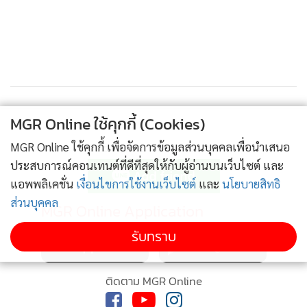
เงื่อนไข 3. ทุกฝ่ายต้องแสดงความจริงใจในการแก้ไขรธน.ให้
สำเร็จเสร็จสิ้นโดยเร็ว
"การที่พล.อ.ประยุทธ์ ไม่ลาออก อ้างไม่อยากตัดช่องน้อยแต่
พอตัว เป็นการหวงอำนาจอย่างยิ่ง และเห็นแก่ตัวมากกว่าเห็นแก่
ประเทศชาติ ซึ่งชัดเจนว่า รัฐบาลไม่สนใจที่จะแก้ปัญหาของ
MGR Online ใช้คุกกี้ (Cookies)
ประชาชนอย่างแท้จริง" เลขาฯพรรคเพื่อไท ยกล่าว
MGR Online ใช้คุกกี้ เพื่อจัดการข้อมูลส่วนบุคคลเพื่อนำเสนอ
ติดตามข่าวสารผ่านทาง LINE
ประสบการณ์คอนเทนต์ที่ดีที่สุดให้กับผู้อ่านบนเว็บไซต์ และ
วงเจรจาไม่มีเรื่องปฏิรูปสถาบันฯ
แอพพลิเคชั่น
เงื่อนไขการใช้งานเว็บไซต์
และ
นโยบายสิทธิ
ส่วนบุคคล
MGR Online Application
นายสุชาติ ชมกลิ่น รมว.แรงงาน กล่าวหลังการประชุม ครม.ถึง
เรื่องตั้งคณะกรรมการสมานฉันท์ ที่ฝ่ายค้านมองว่าเป็นการยื้อ
รับทราบ
เวลาว่า คนเราอย่าไปคิดอะไรที่เป็นการเดาโจทย์ เดาคำตอบ
กันเอง ต้องยึดหลักความเป็นจริง ต้องดูที่ความตั้งใจมากกว่า นา
ติดตาม MGR Online
ยกฯ ก็พูดตลอดว่าท่านตั้งใจ และการเปิดโต๊ะเจรจาก็เป็นสิ่งที่ทุก