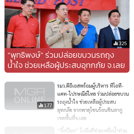
เป็นช่องทางในการให้ความช่วยเหลือประชาชนที่ได้รับความ
เดือดร้อนจากอุทกภัยในครั้งนี้ และล่าสุดได้รับรายงานแล้วว่า
พื้นที่ประสบภัยส่วนใหญ่ ยังสามารถใช้งานระบบสื่อสารได้ตาม
ปกติ รวมทั้งได้มีการระดมกำลังเจ้าหน้าที่เฝ้าระวังโครงข่าย และ
ระบบสื่อสัญญาณทุกรูปแบบให้พร้อมบริการสื่อสาร
325
โทรคมนาคมได้อย่างต่อเนื่องในพื้นที่ จ.เลย รวมถึงจังหวัดอื่นๆ
“พุทธิพงษ์” ร่วมปล่อยขบวนรถถุง
ด้วย
น้ำใจ ช่วยเหลือผู้ประสบอุทกภัย จ.เลย
นายสำเริง แสงภู่วงค์ รองเลขาธิการสำนักงานทรัพยากรน้ำแห่ง
ชาติ (สทนช.) ในฐานะเลขานุการกองอำนวยการน้ำแห่งชาติ
รมว.ดีอีเอสพร้อมผู้บริหาร ทีโอที-
(กอนช.) กล่าวว่า ได้ออกประกาศให้เฝ้าระวังพื้นที่เสี่ยงน้ำป่าไหล
แคท-ไปรษณีย์ไทย ร่วมปล่อยขบวน
รถถุงน้ำใจ ช่วยเหลือผู้ประสบ
หลาก น้ำล้นตลิ่ง จากอิทธิพลของพายุซินลากู โดยประเมินพื้นที่
177
อุทกภัย จากพายุโซนร้อนซินลากู
เสี่ยงเฝ้าระวังน้ำหลากบริเวณพื้นที่ลาดชันเชิงเขา ในบางพื้นที่
เขตพื้นที่จ.เลย
ของภาคเหนือตอนบน บริเวณลำน้ำลาวและลำน้ำกอน
จ.เชียงราย และลำน้ำกวง จ.เชียงใหม่ รวมทั้งพื้นที่เฝ้าระวังน้ำล้น
“บิ๊กป๊อก” ไปถึงที่ช่วยเหยื่อน้ำท่วม