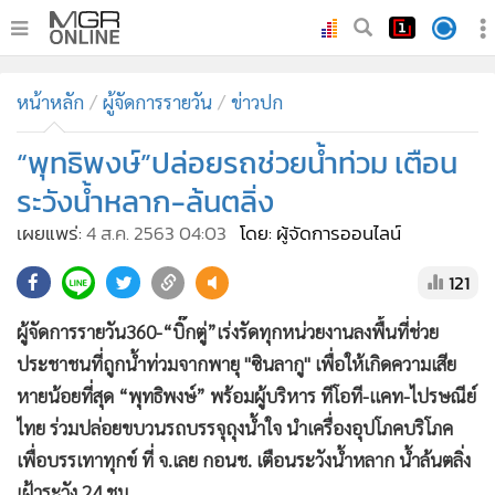
•
หน้าหลัก
หน้าหลัก
ผู้จัดการรายวัน
ข่าวปก
•
ทันเหตุการณ์
•
“พุทธิพงษ์”ปล่อยรถช่วยน้ำท่วม เตือน
ภาคใต้
•
ภูมิภาค
ระวังน้ำหลาก-ล้นตลิ่ง
•
Online Section
เผยแพร่:
4 ส.ค. 2563 04:03
โดย: ผู้จัดการออนไลน์
•
บันเทิง
121
•
ผู้จัดการรายวัน
•
คอลัมนิสต์
ผู้จัดการรายวัน360-“บิ๊กตู่”เร่งรัดทุกหน่วยงานลงพื้นที่ช่วย
•
ละคร
ประชาชนที่ถูกน้ำท่วมจากพายุ "ซินลากู" เพื่อให้เกิดความเสีย
•
CbizReview
หายน้อยที่สุด “พุทธิพงษ์” พร้อมผู้บริหาร ทีโอที-แคท-ไปรษณีย์
•
Cyber BIZ
ไทย ร่วมปล่อยขบวนรถบรรจุถุงน้ำใจ นำเครื่องอุปโภคบริโภค
เพื่อบรรเทาทุกข์ ที่ จ.เลย กอนช. เตือนระวังน้ำหลาก น้ำล้นตลิ่ง
•
ผู้จัดกวน
เฝ้าระวัง 24 ชม.