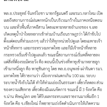
•
Good health & Well-being
•
Green Innovation & SD
พล.อ.ประยุทธ์ จันทร์โอชา นายกรัฐมนตรี และรมว.กลาโหม เปิด
•
Management & HR
เผยถึงสถานการณ์ฝนตกหนักเป็นบริเวณกว้างในภาคเหนือตอน
•
MGR Live
บน และทั่วพื้นที่ภาคอีสาน โดยเฉพาะหลายอำเภอของ จ.เลย
•
Infographic
เกิดเหตุน้ำป่าไหลหลากเข้าท่วมบ้านเรือนราษฎรว่า ได้กำชับไป
•
การเมือง
ตั้งแต่ตอนที่ท่วมแรกๆ แล้วว่าให้ทุกหน่วยไปดูแล โดยเฉพาะเจ้า
•
ท่องเที่ยว
หน้าที่ทหาร และกระทรวงมหาดไทย และก็มีเจ้าหน้าที่หลาย
•
กีฬา
กระทรวงเริ่มเข้าไปดูแลแล้ว ขณะนี้สถานการณ์เริ่มคลี่คลายลง
•
ต่างประเทศ
แต่สิ่งที่ต้องระมัดระวัง คือ ตอนนี้เป็นช่วงที่พายุเข้ามาหลายลูก
•
Special Scoop
เข้ามาหนึ่งลูก คือ พายุซินลากู โดย พล.อ.อนุพงษ์ เผ่าจินดา รมว.
•
เศรษฐกิจ-ธุรกิจ
มหาดไทย ได้รายงานว่า เนื่องจากฝนตกเกิน 100 มม. ระบบ
•
จีน
ระบายน้ำจึงรับไม่ได้ ทำให้ท่วมเอ่อเป็นธรรมดา เดี๋ยวก็ลดลง ส่วน
•
ชุมชน-คุณภาพชีวิต
ของความเสียหาย เดี๋ยวต้องมีแผนจัดการ ขณะนี้ มี 3 จังหวัด คือ
•
จ.น่าน พิษณุโลก เลย ได้รับผลกระทบและรายงานมาเพิ่มอีก 1
อาชญากรรม
จังหวัด คือ จ.เชียงใหม่ ก็พยายามเร่งรัดดำเนินการให้เกิดความ
•
Motoring