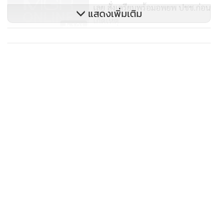
ตลิ่งในภาคเหนือ บริเวณแม่น้ำยม อ.หนองม่วงไข่ จ.แพร่ แม่น้ำ
เลย สั่งเตรียมพร้อมอพยพ ปชช.ก่อน
แสดงเพิ่มเติม
น่าน อ.เวียงสา อ.ท่าวังผา และอ.เมือง จ.น่าน แม่น้ำปาด
เกิดเหตุ
191
อ.น้ำปาด จ.อุตรดิตถ์ และภาคตะวันออกเฉียงเหนือ บริเวณ
ลำน้ำยัง อ.ห้วยผึ้ง จ.กาฬสินธุ์ โดยจะมีการติดตามเฝ้าระวัง
ฤทธิ์พายุ"ซินลากู"กระหน่ำอีสาน-
เหนือน้ำท่วมฉับพลัน
สถานการณ์อย่างใกล้ชิดตลอด 24 ชม. เพื่อเตรียมความพร้อม
รับมือและแจ้งเตือนประชาชนในพื้นที่อย่างทันท่วงที
358