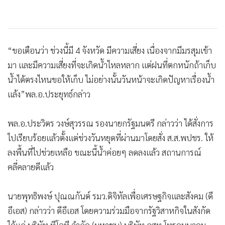
“ขอเตือนว่า ช่วงนี้มี 4 จังหวัด มีความเสี่ยง เนื่องจากมีมรสุมเข้า
มา และมีความเสี่ยงที่จะเกิดน้ำไหลหลาก แต่ฝนที่ตกหนักถ้าเก็บ
น้ำได้ตรงไหนขอให้เก็บ ไม่อย่างนั้นวันหน้าจะเกิดปัญหาเรื่องน้ำ
แล้ง”พล.อ.ประยุทธ์กล่าว
พล.อ.ประวิตร วงษ์สุวรรณ รองนายกรัฐมนตรี กล่าวว่า ได้สั่งการ
ไปเรียบร้อยแล้วตั้งแต่ช่วงวันหยุดที่ผ่านมาโดยสั่ง ส.ส.พปชร. ให้
ลงพื้นที่ไปช่วยเหลือ ขณะนี้น้ำค่อยๆ ลดลงแล้ว สถานการณ์
คลี่คลายดีแล้ว
นายพุทธิพงษ์ ปุณณกันต์ รมว.ดิจิทัลเพื่อเศรษฐกิจและสังคม (ดี
อีเอส) กล่าวว่า ดีอีเอส โดยความร่วมมือจากรัฐวิสาหกิจในสังกัด