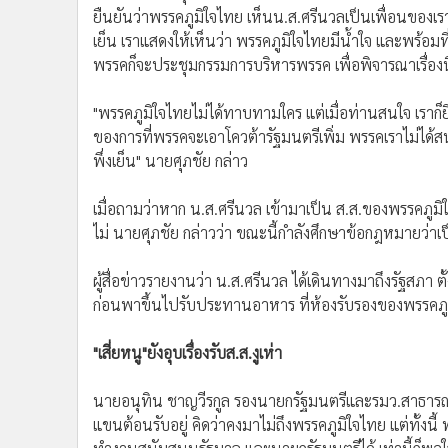
•
Management & HR
ยืนยันว่าพรรคภูมิใจไทย เห็นน.ส.ศรีนวลเป็นเพื่อนของเร
•
MGR Live
เย็น เราแสดงให้เห็นว่า พรรคภูมิใจไทยมีน้ำใจ และพร้อม
•
Infographic
พรรคก็จะประชุมกรรมการบริหารพรรค เพื่อพิจารณาเรื่องนี
•
การเมือง
"พรรคภูมิใจไทยไม่ได้ทาบทามใคร แต่เมื่อท่านสนใจ เราก็ย
•
ท่องเที่ยว
ของการที่พรรคจะเอาโควต้ารัฐมนตรีเพิ่ม พรรคเราไม่ได้สนใจ
•
กีฬา
พึ่งเย็น" นายศุภชัย กล่าว
•
ต่างประเทศ
•
Special Scoop
เมื่อถามว่าหาก น.ส.ศรีนวล เข้ามาเป็น ส.ส.ของพรรคภู
•
เศรษฐกิจ-ธุรกิจ
ไม่ นายศุภชัย กล่าวว่า ขณะนี้กำลังศึกษาข้อกฎหมายว่าเ
•
จีน
•
ชุมชน-คุณภาพชีวิต
ผู้สื่อข่าวรายงานว่า น.ส.ศรีนวล ได้เดินทางมาถึงรัฐสภา
•
อาชญากรรม
ก่อนพาขึ้นไปรับประทานอาหาร ที่ห้องรับรองของพรรคภู
•
Motoring
"เสี่ยหนู"ยังอุบเรื่องรับส.ส.งูเห่า
•
เกม
•
วิทยาศาสตร์
นายอนุทิน ชาญวีรกูล รองนายกรัฐมนตรีและรมว.สาธารณส
•
SMEs
แขนต้อนรับอยู่ คิดว่าคงมาไม่ถึงพรรคภูมิใจไทย แต่ทั้งนี
•
หุ้น