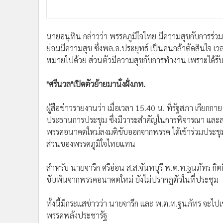
นายอนุทิน กล่าวว่า พรรคภูมิใจไทย มีความสุขกับการร่วม
ย่อมมีความสุข ซึ่งพล.อ.ประยุทธ์ เป็นคนกล้าตัดสินใจ 
หมายไปด้วย ส่วนตัวมีความสุขกับการทำงาน เพราะได้รับค
"ศรีนวล"เปิดตัวย้ายมานั่งฝั่งภท.
ผู้สื่อข่าวรายงานว่า เมื่อเวลา 15.40 น. ที่รัฐสภา เก
ประธานการประชุม ซึ่งมีวาระสำคัญในการพิจารณา และลงม
พรรคอนาคตใหม่ลงมติขับออกจากพรรค ได้เข้าร่วมประชุมตาม
ส่วนของพรรคภูมิใจไทยแทน
สำหรับ นายจารึก ศรีอ่อน ส.ส.จันทบุรี พ.ต.ท.ฐนภัทร กิตต
ขับพ้นจากพรรคอนาคตใหม่ ยังไม่ปรากฏตัวในที่ประชุม
ทั้งนี้มีกระแสข่าวว่า นายจารึก และ พ.ต.ท.ฐนภัทร จะไ
พรรคพลังประชารัฐ