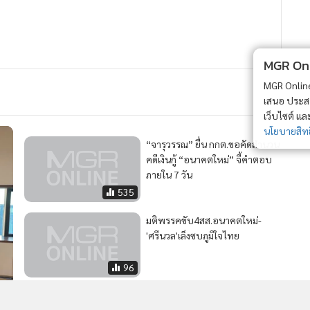
MGR Onli
MGR Online 
เสนอ ประสบก
เว็บไซต์ แ
นโยบายสิทธ
“จารุวรรณ” ยื่น กกต.ขอคัดสำนวน
คดีเงินกู้ “อนาคตใหม่” จี้คำตอบ
ภายใน 7 วัน
535
มติพรรคขับ4สส.อนาคตใหม่-
'ศรีนวล'เล็งซบภูมิใจไทย
96
44
"ศรีนวล" ข้ามฝากเปิดตัวย้ายมานั่ง