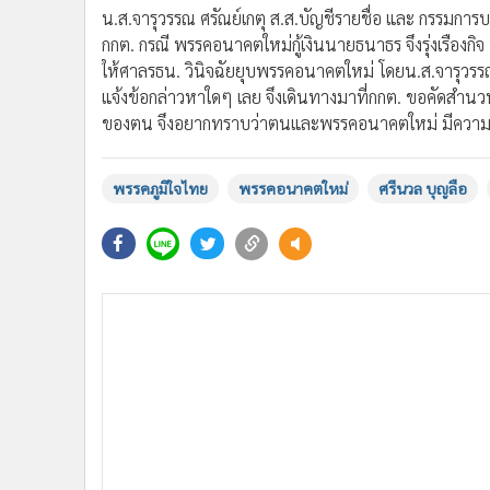
น.ส.จารุวรรณ ศรัณย์เกตุ ส.ส.บัญชีรายชื่อ และ กรรม
กกต. กรณี พรรคอนาคตใหม่กู้เงินนายธนาธร จึงรุ่งเรืองกิ
ให้ศาลรธน. วินิจฉัยยุบพรรคอนาคตใหม่ โดยน.ส.จารุวรรณ ก
แจ้งข้อกล่าวหาใดๆ เลย จึงเดินทางมาที่กกต. ขอคัดสำนวน
ของตน จึงอยากทราบว่าตนและพรรคอนาคตใหม่ มีความ
พรรคภูมิใจไทย
พรรคอนาคตใหม่
ศรีนวล บุญลือ