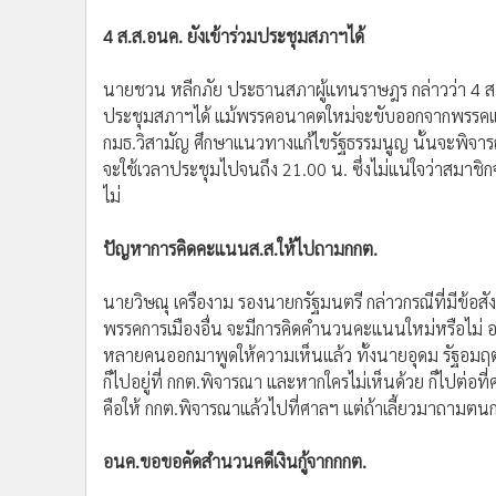
4 ส.ส.อนค. ยังเข้าร่วมประชุมสภาฯได้
นายชวน หลีกภัย ประธานสภาผู้แทนราษฎร กล่าวว่า 4 ส
ประชุมสภาฯได้ แม้พรรคอนาคตใหม่จะขับออกจากพรรคแล้ว
กมธ.วิสามัญ ศึกษาแนวทางแก้ไขรัฐธรรมนูญ นั้นจะพิจา
จะใช้เวลาประชุมไปจนถึง 21.00 น. ซึ่งไม่แน่ใจว่าสมาชิ
ไม่
ปัญหาการคิดคะแนนส.ส.ให้ไปถามกกต.
นายวิษณุ เครืองาม รองนายกรัฐมนตรี กล่าวกรณีที่มีข้อส
พรรคการเมืองอื่น จะมีการคิดคำนวนคะแนนใหม่หรือไม่ อย่า
หลายคนออกมาพูดให้ความเห็นแล้ว ทั้งนายอุดม รัฐอมฤต 
ก็ไปอยู่ที่ กกต.พิจารณา และหากใครไม่เห็นด้วย ก็ไปต่อ
คือให้ กกต.พิจารณาแล้วไปที่ศาลฯ แต่ถ้าเลี้ยวมาถามตนก
อนค.ขอขอคัดสำนวนคดีเงินกู้จากกกต.