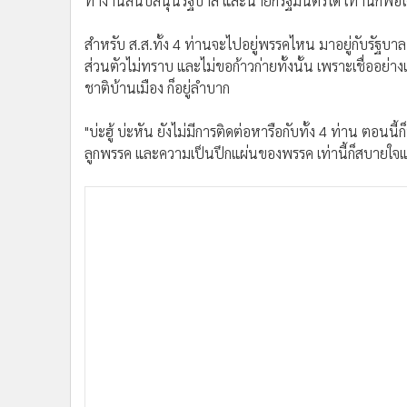
ทำงานสนับสนุนรัฐบาล และนายกรัฐมนตรีได้ เท่านี้ก็พอใจแล
•
อินโดจีน
•
กองทุนรวม
สำหรับ ส.ส.ทั้ง 4 ท่านจะไปอยู่พรรคไหน มาอยู่กับรัฐบ
•
Celeb Online
ส่วนตัวไม่ทราบ และไม่ขอก้าวก่ายทั้งนั้น เพราะเชื่ออย่าง
ชาติบ้านเมือง ก็อยู่ลำบาก
•
Factcheck
•
ญี่ปุ่น
"บ่ะฮู้ บ่ะหัน ยังไม่มีการติดต่อหารือกับทั้ง 4 ท่าน ต
•
News1
ลูกพรรค และความเป็นปึกแผ่นของพรรค เท่านี้ก็สบายใจแ
•
Gotomanager