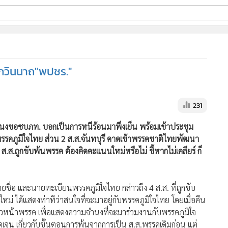
ี่ใช้
-กวินนาถ"พปชร."
ine
้นสูง
231
ำนงขอซบภท. บอกเป็นการหนีร้อนมาพึ่งเย็น พร้อมเข้าประชุม
พรรคภูมิใจไทย ส่วน 2 ส.ส.จันทบุรี คาดเข้าพรรคชาติไทยพัฒนา
ส.ส.ถูกขับพ้นพรรค ต้องคิดคะแนนใหม่หรือไม่ ชี้หากไม่เคลียร์ ก็
รายชื่อ และนายทะเบียนพรรคภูมิใจไทย กล่าวถึง 4 ส.ส. ที่ถูกขับ
ม่ ได้แสดงท่าทีว่าสนใจที่จะมาอยู่กับพรรคภูมิใจไทย โดยเมื่อคืน
 หัวหน้าพรรค เพื่อแสดงความจำนงที่จะมาร่วมงานกับพรรคภูมิใจ
ดเจน เกี่ยวกับขั้นตอนการพ้นจากการเป็น ส.ส.พรรคเดิมก่อน แต่