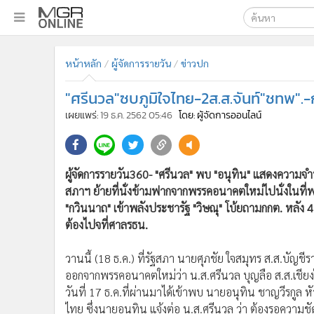
เลือกเครื่องมือท
•
หน้าหลัก
หน้าหลัก
ผู้จัดการรายวัน
ข่าวปก
ค้นหา
•
ทันเหตุการณ์
Google
•
ภาคใต้
"ศรีนวล"ซบภูมิใจไทย-2ส.ส.จันท์"ชทพ".
•
ภูมิภาค
MGR Onl
เผยแพร่:
19 ธ.ค. 2562 05:46
โดย: ผู้จัดการออนไลน์
•
Online Section
ค้นหาขั
•
บันเทิง
•
ผู้จัดการรายวัน
ผู้จัดการรายวัน360- "ศรีนวล" พบ "อนุทิน" แสดงความจ
•
คอลัมนิสต์
สภาฯ ย้ายที่นั่งข้ามฟากจากพรรคอนาคตใหม่ไปนั่งในที่
•
ละคร
"กวินนาถ" เข้าพลังประชารัฐ "วิษณุ" โบ้ยถามกกต. หลัง 4 
•
CbizReview
ต้องไปจที่ศาลรธน.
•
Cyber BIZ
วานนี้ (18 ธ.ค.) ที่รัฐสภา นายศุภชัย ใจสมุทร ส.ส.บัญชี
•
ผู้จัดกวน
ออกจากพรรคอนาคตใหม่ว่า น.ส.ศรีนวล บุญลือ ส.ส.เชียงให
•
Good health & Well-being
วันที่ 17 ธ.ค.ที่ผ่านมาได้เข้าพบ นายอนุทิน ชาญวีรกูล
•
Green Innovation & SD
ไทย ซึ่งนายอนุทิน แจ้งต่อ น.ส.ศรีนวล ว่า ต้องรอความชั