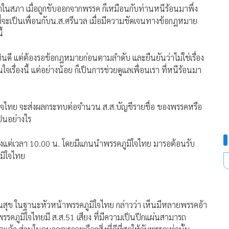
าในสภา เมื่อถูกขับออกจากพรรค ก็เหมือนกับท่านหนีร้อนมาพึ่ง
ที่จะเป็นเพื่อนกับน.ส.ศรีนวล เมื่อมีความชัดเจนทางข้อกฎหมาย
้
ินดี แต่ต้องรอข้อกฎหมายก่อนตามลำดับ และยืนยันว่าไม่ใช่เรื่อง
เรื่องนี้ แต่อย่างน้อย ก็เป็นการช่วยดูแลเพื่อนเรา ที่หนีร้อนมา
มิใจไทย จะส่งผลกระทบต่อจำนวน ส.ส.บัญชีรายชื่อ ของพรรคหรือ
ป็นอย่างไร
 ตั้งแต่เวลา 10.00 น. โดยมีแกนนำพรรคภูมิใจไทย มารอต้อนรับ
มิใจไทย
ุข ในฐานะหัวหน้าพรรคภูมิใจไทย กล่าวว่า เห็นมีหลายพรรคอ้า
้ พรรคภูมิใจไทยมี ส.ส.51 เสียง ที่มีความเป็นปึกแผ่นสามารถ