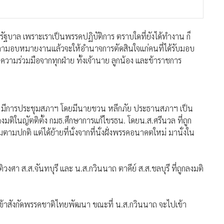
รัฐบาล เพราะเราเป็นพรรคปฏิบัติการ ตราบใดที่ยังได้ทำงาน ก็
เวลามอบหมายงานแล้วจะให้อำนาจการตัดสินใจแก่คนที่ได้รับมอบ
วามร่วมมือจากทุกฝ่าย ทั้งเจ้านาย ลูกน้อง และข้าราชการ
ียกกาย มีการประชุมสภาฯ โดยมีนายชวน หลีกภัย ประธานสภาฯ เป็น
ติในญัตติตั้ง กมธ.ศึกษาการแก้ไขรธน. โดยน.ส.ศรีนวล ที่ถูก
ปกติ แต่ได้ย้ายที่นั่งจากที่นั่งฝั่งพรรคอนาคตใหม่ มานั่งใน
ิวงศา ส.ส.จันทบุรี และ น.ส.กวินนาถ ตาคีย์ ส.ส.ชลบุรี ที่ถูกลงมติ
ปเข้าสังกัดพรรคชาติไทยพัฒนา ขณะที่ น.ส.กวินนาถ จะไปเข้า