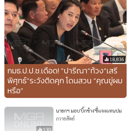
ทั้งนี้หลังการชี้แจงของพล.อ.ชัยชาญ และนายประสาน ทา
งกมธ.ปปช. ก็ได้ประชุมกันต่อ
หลังการประชุม พล.ต.อ.เสรีพิศุทธ์ ออกมาแถลงข่าวว่า ที่ประชุม
คณะกมธ. มีมติ 6 ต่อ 3 เสียง ให้เชิญ พล.อ.ประยุทธ์ จันทร์โอชา
18,836
และ พล.อ.ประวิตร วงษ์สุวรรณ มาชี้แจงต่อ กมธ.ปปช. ในวันที่
กมธ.ป.ป.ช.เดือด! “ปารีณา”ท้วง“เสรี
20 พ.ย.นี้ ในประเด็นเกี่ยวกับการถวายสัตย์ฯ ไม่ครบ และการ
พิศุทธ์”ระวังติดคุก โดนสวน “คุณขู่ผม
เสนอ ร่าง พ.ร.บ. งบประมาณ ปี 63 ซึ่งการเชิญครั้งนี้ เป็นการ
หรือ”
เชิญเจาะจงไปที่ พล.อ.ประยุทธ์ และ พล.อ.ประวิตร โดยตรง ดัง
นั้นคนอื่น แม้แต่นายวิษณุ เครืองาม รองนายกฯ จะมาชี้แจงแทน
ไม่ได้
นายกฯ มอบ'บิ๊กช้าง'ชี้แจงแทนปม
ถวายสัตย์
พล.อ.เสรีพิศุทธ์ กล่าวด้วยว่า การประชุมกมธ.ครั้งนี้ มีกมธ.ใหม่
130