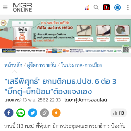
•
หน้าหลัก
•
ทันเหตุการณ์
•
ภาคใต้
•
ภูมิภาค
•
Online Section
หน้าหลัก
ผู้จัดการรายวัน
ในประเทศ-การเมือง
•
บันเทิง
•
ผู้จัดการรายวัน
“เสรีพิศุทธ์" ยกมติกมธ.ปปช. 6 ต่อ 3
•
คอลัมนิสต์
“บิ๊กตู่-บิ๊กป้อม”ต้องแจงเอง
•
ละคร
เผยแพร่:
13 พ.ย. 2562 22:33
โดย: ผู้จัดการออนไลน์
•
CbizReview
113
•
Cyber BIZ
•
ผู้จัดกวน
วานนี้ (13 พ.ย.) ที่รัฐสภา มีการประชุมคณะกรรมาธิการ ป้องกัน