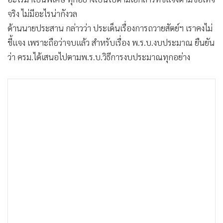
•
เกม
จริง ไม่มีอะไรน่ากังวล
•
วิทยาศาสตร์
ด้านนายประสาน กล่าวว่า ประเด็นเรื่องการถวายสัตย์ฯ เราคงไม่
•
SMEs
ชี้แจง เพราะถือว่าจบแล้ว สำหรับเรื่อง พ.ร.บ.งบประมาณ ยืนยัน
•
หุ้น
ว่า ครม.ได้เสนอไปตามพ.ร.บ.วิธีการงบประมาณทุกอย่าง
•
อินโดจีน
•
กองทุนรวม
•
Celeb Online
•
Factcheck
•
ญี่ปุ่น
•
News1
•
Gotomanager