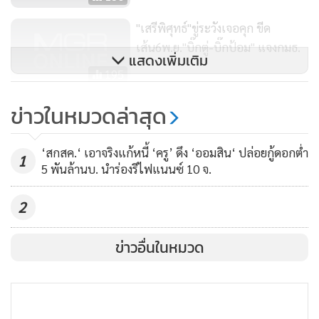
มาร่วมประชุมด้วย 2 ราย คือ น.ส.ปารีณา ไกรคุปต์ และ นายสิระ
"เสรีพิศุทธ์"ขู่ระวังเจอคุก ขีด
เจนจาคะ จากพรรคพลังประชารัฐ โดยน.ส.ปารีณา ไม่ได้อยู่ร่วม
เส้น6พ.ย."บิ๊กตู่-บิ๊กป้อม" แจงกมธ.
ประชุมจนเสร็จสิ้น อีกทั้งระหว่างการประชุม ยังได้หยิบโทรศัพท์
แสดงเพิ่มเติม
มาบันทึกภาพ และไลฟ์สด ซึ่งขัดต่อข้อบังคับการประชุมอีกด้วย
195
และเมื่อมอบหมายให้ทำงานด้านการตรวจสอบในบางเรื่อง ก็
"ประยุทธ์" มอบ "บิ๊กช้าง" ชี้แจงแทน
ข่าวในหมวดล่าสุด
กลับปฏิเสธ
ปมถวายสัตย์ ย้ำมั่นใจเสถียรภาพ
อย่างไรก็ตาม จากกรณีที่เป็นข่าวออกมาเกี่ยวกับการถือครอง
รัฐบาล ไม่ระหองระแหง
181
‘สกสค.‘ เอาจริงแก้หนี้ ‘ครู’ ดึง ‘ออมสิน‘ ปล่อยกู้ดอกต่ำ
ที่ดิน ภบท.5 โดยไม่ถูกต้อง ที่ประชุมได้หยิบยกประเด็นนี้ขึ้นมา
1
5 พันล้านบ. นำร่องรีไฟแนนซ์ 10 จ.
พิจารณา ดังนั้น คณะกมธ. จะเข้ามาตรวจสอบเรื่องนี้ เพื่อให้เกิด
ความเป็นธรรมแก่น.ส.ปารีณา โดยหากน.ส.ปารีณา ไม่ผิดจริง
2
สื่อมวลชนจะได้เลิกนำเสนอข่าวนี้ เสียที
ข่าวอื่นในหมวด