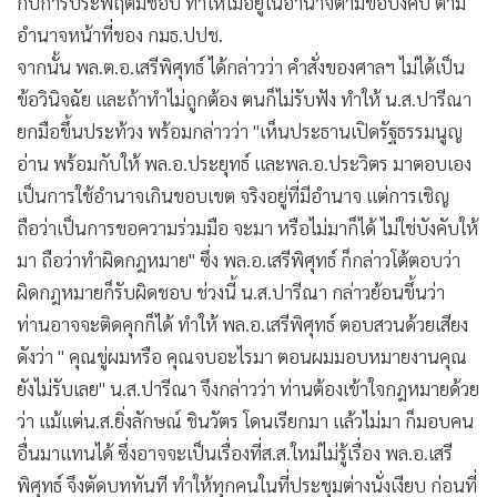
กับการประพฤติมิชอบ ทำให้ไม่อยู่ในอำนาจตามข้อบังคับ ตาม
อำนาจหน้าที่ของ กมธ.ปปช.
จากนั้น พล.ต.อ.เสรีพิศุทธ์ ได้กล่าวว่า คำสั่งของศาลฯ ไม่ได้เป็น
ข้อวินิจฉัย และถ้าทำไม่ถูกต้อง ตนก็ไม่รับฟัง ทำให้ น.ส.ปารีณา
ยกมือขึ้นประท้วง พร้อมกล่าวว่า "เห็นประธานเปิดรัฐธรรมนูญ
อ่าน พร้อมกับให้ พล.อ.ประยุทธ์ และพล.อ.ประวิตร มาตอบเอง
เป็นการใช้อำนาจเกินขอบเขต จริงอยู่ที่มีอำนาจ แต่การเชิญ
ถือว่าเป็นการขอความร่วมมือ จะมา หรือไม่มาก็ได้ ไม่ใช่บังคับให้
มา ถือว่าทำผิดกฎหมาย" ซึ่ง พล.อ.เสรีพิศุทธ์ ก็กล่าวโต้ตอบว่า
ผิดกฎหมายก็รับผิดชอบ ช่วงนี้ น.ส.ปารีณา กล่าวย้อนขึ้นว่า
ท่านอาจจะติดคุกก็ได้ ทำให้ พล.อ.เสรีพิศุทธ์ ตอบสวนด้วยเสียง
ดังว่า " คุณขู่ผมหรือ คุณจบอะไรมา ตอนผมมอบหมายงานคุณ
ยังไม่รับเลย" น.ส.ปารีณา จึงกล่าวว่า ท่านต้องเข้าใจกฎหมายด้วย
ว่า แม้แต่น.ส.ยิ่งลักษณ์ ชินวัตร โดนเรียกมา แล้วไม่มา ก็มอบคน
อื่นมาแทนได้ ซึ่งอาจจะเป็นเรื่องที่ส.ส.ใหม่ไม่รู้เรื่อง พล.อ.เสรี
พิศุทธ์ จึงตัดบททันที ทำให้ทุกคนในที่ประชุมต่างนั่งเงียบ ก่อนที่