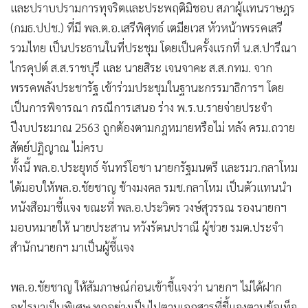
•
Good health & Well-being
และปราบปรามการทุจริตและประพฤติมิชอบ สภาผู้แทนราษฎร
•
Green Innovation & SD
(กมธ.ปปช.) ที่มี พล.ต.อ.เสรีพิศุทธ์ เตมียเวส หัวหน้าพรรคเสรี
•
Management & HR
รวมไทย เป็นประธานในที่ประชุม โดยเป็นครั้งแรกที่ น.ส.ปารีณา
•
MGR Live
ไกรคุปต์ ส.ส.ราชบุรี และ นายสิระ เจนจาคะ ส.ส.กทม. จาก
•
Infographic
พรรคพลังประชารัฐ เข้าร่วมประชุมในฐานะกรรมาธิการฯ โดย
•
การเมือง
เป็นการพิจารณา กรณีการเสนอ ร่าง พ.ร.บ.รายจ่ายประจำ
ปีงบประมาณ 2563 ถูกต้องตามกฎหมายหรือไม่ หลัง ครม.ถวาย
•
ท่องเที่ยว
สัตย์ปฏิญาณ ไม่ครบ
•
กีฬา
ทั้งนี้ พล.อ.ประยุทธ์ จันทร์โอชา นายกรัฐมนตรี และรมว.กลาโหม
•
ต่างประเทศ
ได้มอบให้พล.อ.ชัยชาญ ช้างมงคล รมช.กลาโหม เป็นตัวแทนนำ
•
Special Scoop
หนังสือมาชี้แจง ขณะที่ พล.อ.ประวิตร วงษ์สุวรรณ รองนายกฯ
•
เศรษฐกิจ-ธุรกิจ
มอบหมายให้ นายประสาน หวังรัตนปราณี ผู้ช่วย รมต.ประจำ
•
จีน
สำนักนายกฯ มาเป็นผู้ชี้แจง
•
ชุมชน-คุณภาพชีวิต
•
อาชญากรรม
พล.อ.ชัยชาญ ให้สัมภาษณ์ก่อนเข้าชี้แจงว่า นายกฯ ไม่ได้ฝาก
•
Motoring
อะไรมาเป็นพิเศษ ทุกอย่างเป็นไปตามเอกสารที่ชี้แจงตามข้อเท็จ