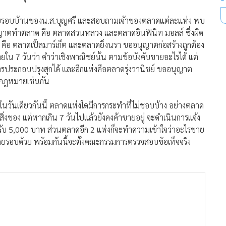
ดยรอบบ้านของน.ส.บุญศรี และสอบถามเจ้าของตลาดแต่ละแห่ง พบ
นุญาตทำตลาด คือ ตลาดสวนหลวง และตลาดอินฟินิท มอลล์ ซึ่งผิด
ือ ตลาดเปิ้ลมาร์เก็ต และตลาดยิ่งนรา ขออนุญาตก่อสร้างถูกต้อง
 7 วันว่า คำว่าเชิงพาณิชย์นั้น ตามข้อบังคับขายอะไรได้ แต่
ประกอบปรุงสุกได้ และอีกแห่งคือตลาดรุ่งวานิชย์ ขออนุญาต
วยกฎหมายเช่นกัน
ในวันเดียวกันนี้ ตลาดแห่งใดมีการกระทำที่ไม่ชอบบ้าง อย่างตลาด
่งของ แต่หากเกิน 7 วันไปแล้วยังคงค้าขายอยู่ จะดำเนินการแจ้ง
ปรับ 5,000 บาท ส่วนตลาดอีก 2 แห่งก็จะทำความเข้าใจว่าอะไรขาย
ดยรอบด้วย พร้อมกันนี้จะตั้งคณะกรรมการตรวจสอบข้อเท็จจริง