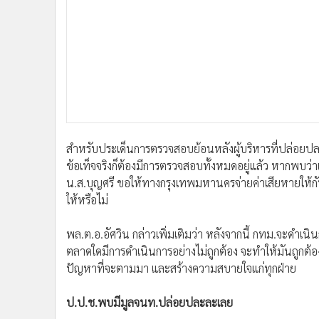
•
อินโดจีน
•
กองทุนรวม
•
Celeb Online
•
Factcheck
•
ญี่ปุ่น
•
News1
•
Gotomanager
สำหรับประเด็นการตรวจสอบย้อนหลังผู้บริหารที่ปล่อยปละละเ
ข้อเท็จจริงก็ต้องมีการตรวจสอบทั้งหมดอยู่แล้ว หากพบว่า
น.ส.บุญศรี ขอให้ทางกรุงเทพมหานครจ่ายค่าเสียหายให้กับร
ให้หรือไม่
พล.ต.อ.อัศวิน กล่าวเพิ่มเติมว่า หลังจากนี้ กทม.จะดำ
ตลาดใดมีการดำเนินการอย่างไม่ถูกต้อง จะทำให้มันถูกต้อง 
ปัญหาที่จะตามมา และสร้างความสบายใจแก่ทุกฝ่าย
ป.ป.ช.พบมีมูลจนท.ปล่อยปละละเลย