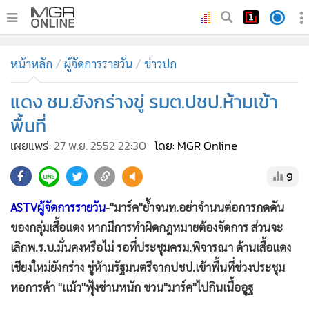
•
หน้าหลัก
หน้าหลัก
ผู้จัดการรายวัน
ข่าวปก
•
ทันเหตุการณ์
•
แดง ชม.ยังกร่างขู่ รมต.ปชป.ห้ามเข้า
ภาคใต้
•
ภูมิภาค
พื้นที่
•
Online Section
เผยแพร่:
27 พ.ย. 2552 22:30
โดย: MGR Online
•
บันเทิง
9
•
ผู้จัดการรายวัน
•
คอลัมนิสต์
ASTVผู้จัดการรายวัน
-"มาร์ค"ย้ำจนท.อย่าจำนนต่อการกดดัน
•
ละคร
ของกลุ่มเสื้อแดง หากมีการทำผิดกฎหมายต้องจัดการ ส่วนจะ
•
CbizReview
เลิกพ.ร.บ.มั่นคงหรือไม่ รอที่ประชุมครม.พิจารณา ด้านเสื้อแดง
•
Cyber BIZ
เชียงใหม่ยังกร่าง ขู่ห้ามรัฐมนตรีจากปชป.เข้าพื้นที่ช่วงประชุม
หอการค้า "แม้ว"ฟุ้งซ่านหนัก ชวน"มาร์ค"ไปกินเนื้ออูฐ
•
ผู้จัดกวน