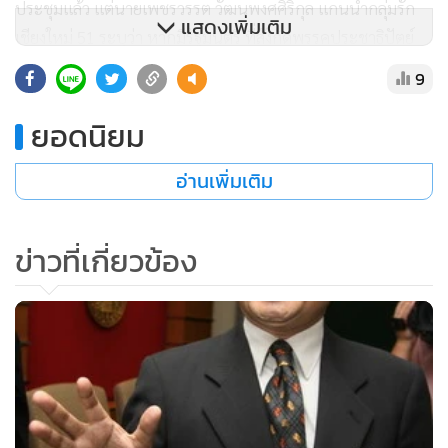
ประชุมแล้ว แต่นายเพชรวรรต วัฒนพงศศิริกุล แกนนำกลุ่มรัก
แสดงเพิ่มเติม
เชียงใหม่ 51 ระบุว่า หากมีรัฐมนตรี ที่สังกัดพรรคประชาธิปัตย์
เดินทางมาเข้าร่วมการประชุมครั้งนี้ ทางกลุ่มคนเสื้อแดงเชียงใหม่
9
ก็พร้อมที่จะทำการชุมนุมขับไล่ และหากเป็น นายเนวิน ชิดชอบ
หรือนายชวรัตน์ ชาญวีรกูล รมว.มหาดไทย ก็พร้อมขับไล่เช่นกัน
ยอดนิยม
อ่านเพิ่มเติม
**"แม้ว"พล่ามชวน"มาร์ค"กินเนื้ออูฐ
วันเดียวกันนี้ (27 พ.ย.) พ.ต.ท.ทักษิณ ชินวัตร ได้โพสต์ข้อความ
ข่าวที่เกี่ยวข้อง
ในเว็บไซต์ ทวิตเตอร์ดอทคอม ว่า " ช่วงนี้ที่ UAE เป็นวันหยุดยาว
ครับ เพราะเป็นวันชาติ UAE ต่อด้วยวันสำคัญทางศาสนาอิสลาม
และถือเป็นการขึ้นปีใหม่ของเขา หรือขึ้นปีฮัจจะเลาะห์ศักราช
"ผมคงจะหายๆไปบ้าง เพราะจะเดินทางไปหลายประเทศ แต่จะ
พยายาม tweet มาเรื่อยๆ คอยเล่าให้ฟัง แต่อย่าลืมบอกรัฐบาล
ด้วยนะครับว่า ใช้ชื่อเดิม ไม่มีชื่อใหม่ อย่าลืมบอกด้วยว่า อย่าไป