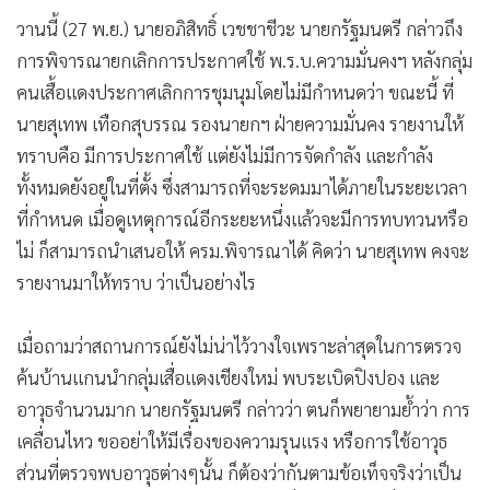
•
Good health & Well-being
วานนี้ (27 พ.ย.) นายอภิสิทธิ์ เวชชาชีวะ นายกรัฐมนตรี กล่าวถึง
•
Green Innovation & SD
การพิจารณายกเลิกการประกาศใช้ พ.ร.บ.ความมั่นคงฯ หลังกลุ่ม
•
Management & HR
คนเสื้อแดงประกาศเลิกการชุมนุมโดยไม่มีกำหนดว่า ขณะนี้ ที่
•
MGR Live
นายสุเทพ เทือกสุบรรณ รองนายกฯ ฝ่ายความมั่นคง รายงานให้
•
Infographic
ทราบคือ มีการประกาศใช้ แต่ยังไม่มีการจัดกำลัง และกำลัง
•
การเมือง
ทั้งหมดยังอยู่ในที่ตั้ง ซึ่งสามารถที่จะระดมมาได้ภายในระยะเวลา
•
ท่องเที่ยว
ที่กำหนด เมื่อดูเหตุการณ์อีกระยะหนึ่งแล้วจะมีการทบทวนหรือ
•
กีฬา
ไม่ ก็สามารถนำเสนอให้ ครม.พิจารณาได้ คิดว่า นายสุเทพ คงจะ
•
ต่างประเทศ
รายงานมาให้ทราบ ว่าเป็นอย่างไร
•
Special Scoop
•
เศรษฐกิจ-ธุรกิจ
เมื่อถามว่าสถานการณ์ยังไม่น่าไว้วางใจเพราะล่าสุดในการตรวจ
•
จีน
ค้นบ้านแกนนำกลุ่มเสื่อแดงเชียงใหม่ พบระเบิดปิงปอง และ
•
ชุมชน-คุณภาพชีวิต
อาวุธจำนวนมาก นายกรัฐมนตรี กล่าวว่า ตนก็พยายามย้ำว่า การ
•
เคลื่อนไหว ขออย่าให้มีเรื่องของความรุนแรง หรือการใช้อาวุธ
อาชญากรรม
ส่วนที่ตรวจพบอาวุธต่างๆนั้น ก็ต้องว่ากันตามข้อเท็จจริงว่าเป็น
•
Motoring