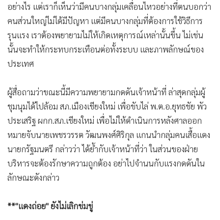
อย่างไร แต่เราก็เห็นว่ามีคนบางกลุ่มเคลื่อนไหวอย่างที่ตนบอกว่า
•
เกม
คนส่วนใหญ่ไม่ได้มีปัญหา แต่มีคนบางกลุ่มที่ต้องการใช้วิธีการ
•
วิทยาศาสตร์
รุนแรง เราต้องพยายามไม่ให้เกิดเหตุการณ์เหล่านั้นขึ้น ไม่เช่น
•
SMEs
นั้นจะทำให้กระทบกระเทือนต่อทั้งระบบ และภาพลักษณ์ของ
•
หุ้น
ประเทศ
•
อินโดจีน
•
กองทุนรวม
ผู้สื่อถามว่าขณะนี้มีความพยายามกดดันเจ้าหน้าที่ ล่าสุดกลุ่มผู้
•
Celeb Online
ชุมนุมได้ไปล้อม สภ.เมืองเชียงใหม่ เพื่อขับไล่ พ.ต.อ.ยุทธชัย พัว
•
Factcheck
ประเสริฐ ผกก.สภ.เชียงใหม่ เพื่อไม่ให้ดำเนินการหลังศาลออก
•
ญี่ปุ่น
หมายจับนายเพชรวรรต วัฒนพงศ์ศิริกุล แกนนำกลุ่มคนเสื้อแดง
•
News1
นายกรัฐมนตรี กล่าวว่า ได้ย้ำกับเจ้าหน้าที่ว่า ในส่วนของฝ่าย
•
Gotomanager
บริหารจะต้องรักษาความถูกต้อง อย่าไปจำนนกับแรงกดดันใน
ลักษณะดังกล่าว
**"แดงถ่อย" ยังไม่เลิกข่มขู่