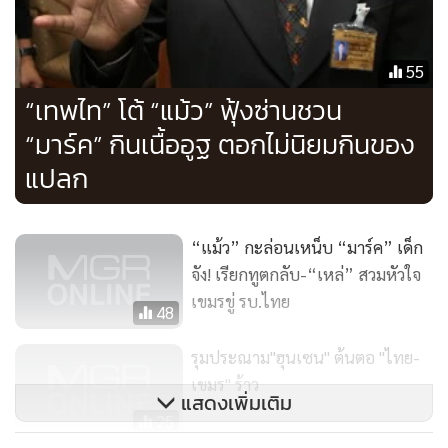
เที่ยวกวนใจประเทศอื่นๆ เขา เพราะถึงแม้ว่า ผมจะมีหัวใจเป็น
ไทยล้าน % ก็ไม่ได้ใช้พาสปอร์ตไทย ก็คุณใช้ความโกรธแค้นถอน
55
ไป เลยพลาด" และข้อความ "ผมอยากชวนคุณอภิสิทธิ์ มาทาน
“เทพไท” โต้ “แม้ว” ฟุ้งซ่านชวน
เนื้ออูฐแถวนี้ จะได้เข้าใจอะไรมากขึ้น ว่างๆ ก็เดินสายอาเซียนให้
“มาร์ค” กินเนื้ออูฐ ตอกไม่นิยมกินของ
ครบด้วย เพราะมันเป็นประเพณีปฏิบัติของอาเซียน และ ขอ
อนุญาตเข้านอนก่อนนะครับ พรุ่งนี้ ต้องออกแต่เช้าไป Abu
แปลก
Dhabi เพื่อไปอวยพรปีใหม่ Sheikh ตามประเพณีของศาสนา
อิสลามครับ
“แม้ว” กะล่อนเหน็บ “มาร์ค” เด็ก
จัง! เรียกทูตกลับ-“เหล่” สวมหัวใจ
**ประชาชนชม"มาร์ค"ที่ไม่ไป ชม.
เขมรขู่ รบ.ไทย
48
นายเทพไท เสนพงศ์ โฆษกประจำตัวหัวหน้าพรรคประชาธิปัตย์
รุมประณาม"ฮุนเซน" ต้นตอ "ไทย-
กล่าวว่า ได้มีประชาชนโทรศัพท์มาชื่นชมการตัดสินใจครั้งนี้ว่าได้
เขมร" ร้าว
แสดงเพิ่มเติม
ยึดเอาความสงบเรียบร้อยของบ้านเมืองเป็นหลัก มีวุฒิภาวะ
25
เหมาะสมกับผู้นำประเทศที่ไม่เอาชนะคะคานเพียงอย่างเดียว ซึ่ง