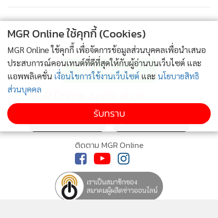
ข่าว ซึ่งเชื่อว่าคนไทยส่วนใหญ่จะจับได้ไล่ทันถึงพฤติกรรมเดิมๆ
ซ้ำซาก ที่ป่วนเมืองไม่เว้นแต่ละวัน ซึ่งส่วนใหญ่เป็นเรื่องไร้สาระที่
MGR Online ใช้คุกกี้ (Cookies)
ปุถุชนคนธรรมดาไม่ทำกัน เช่น ที่เชิญชวนให้นายกฯไปกินเนื้อ
MGR Online ใช้คุกกี้ เพื่อจัดการข้อมูลส่วนบุคคลเพื่อนำเสนอ
ติดตามข่าวสารผ่านทาง LINE
อูฐ เห็นว่า นายกฯคงจะไม่มีความคิดพิเรนเหมือนคนบางคน
ประสบการณ์คอนเทนต์ที่ดีที่สุดให้กับผู้อ่านบนเว็บไซต์ และ
เพราะวัฒนธรรมการกินอาหารของคนไทย ก็มีอาหารที่สมบูรณ์
แอพพลิเคชั่น
เงื่อนไขการใช้งานเว็บไซต์
และ
นโยบายสิทธิ
อยู่แล้ว ไม่ต้องเสาะแสวงหาอาหารที่แปลกประหลาดในสายตา
ส่วนบุคคล
MGR Online Application
คนไทยมากิน หรือว่าคนอย่าง พ.ต.ท.ทักษิณ มีพฤติกรรมที่กิน
รับทราบ
ทุกอย่างที่ขวางหน้าโดยไม่เลือก
ยืนยันว่าไทยกับยูเออี มีความสัมพันธ์ที่ดีต่อกันอยู่แล้วในทุกด้าน
ติดตาม MGR Online
ส่วนที่แนะนำให้ประเทศไทยเลิกกวนใจประเทศอื่น ขอชี้แจงว่า
ประเทศไทยไม่เคยดำเนินการทางการทูตในลักษณะที่กวนใจ
ประเทศใด ทุกอย่างเป็นกระบวนการที่ทำตามช่องทางการทูตที่
สากลปฏิบัติทุกอย่าง จึงขอให้พ.ต.ท.ทักษิณ กลับไปสำรวจตัวเอง
ว่า การเดินทางไปอาศัยขอที่พักพิงหลบหนีคดีในที่ต่างๆ ทั่วโลก