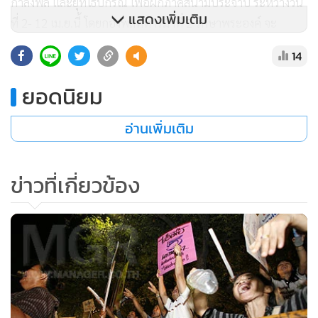
กำลังพล และยุทโธปกรณ์ เพื่อฝึกภาคสนามประจำปี ระหว่างวัน
แสดงเพิ่มเติม
ที่ 2- 12 เม.ย.นี้ โดยกองพลทหารม้าที่ 2 รักษาพระองค์ จะ
เคลื่อนย้ายกำลังพลไปทำการฝึกที่ ต.ดีลัง อ.พัฒนานิคม จ.ลพบุรี
14
และจะเคลื่อนย้ายกลับในวันที่ 9 และ12 เม.ย.นี้
ยอดนิยม
นอกจากนี้ กองพลทหารปืนใหญ่ต่อสู้อากาศยาน (ปตอ.) จะ
เคลื่อนย้ายกำลังพล และยุทโธปกรณ์ไปฝึกภาคสนามระหว่างวัน
อ่านเพิ่มเติม
ที่ 3- 9 เม.ย. บริเวณพื้นที่ จ.ลพบุรี โดยเดินทางวันที่ 3 เม.ย. ถนน
แจ้งวัฒนะ– ถนนวิภาวดีรังสิต– ถนนพหลโยธิน ไปยัง จ.ลพบุรี
ข่าวที่เกี่ยวข้อง
และเดินทางกลับในวันที่ 9 เม.ย. ตามเส้นทางเดิม
จี้ “หมัก” จับเลย อย่าดีแต่พูด
นายอภิสิทธิ์ เวชชาชีวะ ผู้นำฝ่ายค้านในสภาผู้แทนราษฎร และ
หัวหน้าพรรคประชาธิปัตย์ กล่าวถึงกรณีที่นายสมัคร ระบุว่ามีคน