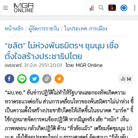
•
หน้าหลัก
หน้าหลัก
ผู้จัดการรายวัน
ในประเทศ-การเมือง
•
ทันเหตุการณ์
•
“ชลิต” ไม่ห่วงพันธมิตรฯ ชุมนุม เชื่อ
ภาคใต้
•
ภูมิภาค
ตั้งใจสร้างประชาธิปไตย
•
Online Section
เผยแพร่:
31 มี.ค. 2551 20:01
โดย: MGR Online
•
บันเทิง
14
•
ผู้จัดการรายวัน
•
คอลัมนิสต์
“ผบ.ทอ.” ยันข่าวปฏิวัติไม่ทำให้รัฐบาลและกองทัพเกิดความ
•
ละคร
หวาดระแวงต่อกัน ส่วนการเคลื่อนไหวของพันธมิตรฯไม่น่าห่วง ชี้
•
CbizReview
เป็นความตั้งใจสร้างประชาธิปไตยให้เกิดขึ้นในอนาคต “มาร์ค” จี้
•
Cyber BIZ
ใช้กฎหมายจัดการคนจ้องปฏิวัติ หากมีมูลจริง เย้ย “หมัก” เห็น
ภาพหลอน กลัวเกิดปฏิวัติ ด้าน “ลิ่วล้อแม้ว” เตรียมจัดชุมนุม 10
•
ผู้จัดกวน
เม.ย. เล็งใช้หอประชุมใหญ่ ม.ธรรมศาสตร์ จัดเสวนา “รู้ทันพัน