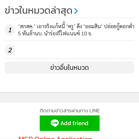
ถอยหาอาชีพเสริมบริสุทธิ์พึ่งตนเอง
ข่าวในหมวดล่าสุด
ส่วนการออกมาพูดของนายกรัฐมนตรี เป็นการตีกันกลัวว่าจะมี
179
การปฏิวัติหรือไม่นั้น นายอภิสิทธิ์ กล่าวว่า ตนไม่ทราบเจตนาของ
‘สกสค.‘ เอาจริงแก้หนี้ ‘ครู’ ดึง ‘ออมสิน‘ ปล่อยกู้ดอกต่ำ
นายกฯ แต่อยากจะแนะนำว่า ขอให้ใส่ใจ และให้ความสำคัญกับ
1
5 พันล้านบ. นำร่องรีไฟแนนซ์ 10 จ.
ปัญหาของประชาชนมากกว่า
2
เย้ย “หมัก” กลัวภาพหลอน
ข่าวอื่นในหมวด
นายเทพไท เสนพงศ์ ผู้ช่วยเลขาธิการพรรคประชาธิปัตย์ กล่าวถึง
กรณีที่นายสมัคร ออกมาปฏิเสธความรับผิดชอบถึงกระแสข่าว
การทำปฏิวัติ และไม่ยอมเปิดเผยรายชื่อบุคคลที่คิดทำปฏิวัตินั้น
ชี้ให้เห็นว่า นายสมัคร ไม่รู้จริง และไม่มีข้อมูลที่น่าเชื่อถือ การที่
อ้างว่าหากบอกไปเกรงจะตกหลุมพรางที่สื่อขุดเอาไว้ ตนคิดว่า
ติดตามข่าวสารผ่านทาง LINE
ไม่มีใครขุดหลุมดักนายสมัคร แต่เป็นนายสมัคร ที่ขุดหลุม และติด
กับดักตัวเองมากกว่า แล้วมาตีโพยตีพายว่ามีคนพยายามถาม
คำถามยัดใส่ปาก จึงต้องพูดออกไป จะเห็นว่า นายสมัคร มี