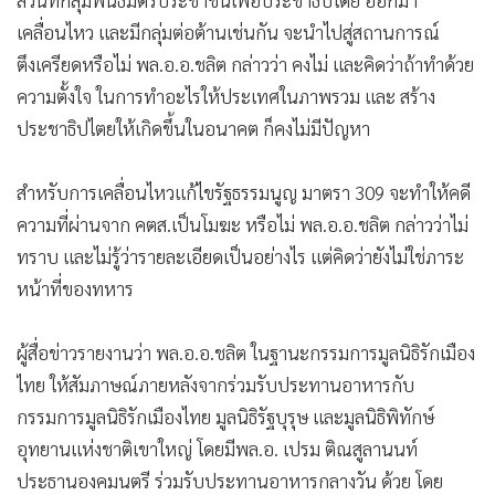
ส่วนที่กลุ่มพันธมิตรประชาชนเพื่อประชาธิปไตย ออกมา
เคลื่อนไหว และมีกลุ่มต่อต้านเช่นกัน จะนำไปสู่สถานการณ์
ตึงเครียดหรือไม่ พล.อ.อ.ชลิต กล่าวว่า คงไม่ และคิดว่าถ้าทำด้วย
ความตั้งใจ ในการทำอะไรให้ประเทศในภาพรวม และ สร้าง
ประชาธิปไตยให้เกิดขึ้นในอนาคต ก็คงไม่มีปัญหา
สำหรับการเคลื่อนไหวแก้ไขรัฐธรรมนูญ มาตรา 309 จะทำให้คดี
ความที่ผ่านจาก คตส.เป็นโมฆะ หรือไม่ พล.อ.อ.ชลิต กล่าวว่าไม่
ทราบ และไม่รู้ว่ารายละเอียดเป็นอย่างไร แต่คิดว่ายังไม่ใช่ภาระ
หน้าที่ของทหาร
ผู้สื่อข่าวรายงานว่า พล.อ.อ.ชลิต ในฐานะกรรมการมูลนิธิรักเมือง
ไทย ให้สัมภาษณ์ภายหลังจากร่วมรับประทานอาหารกับ
กรรมการมูลนิธิรักเมืองไทย มูลนิธิรัฐบุรุษ และมูลนิธิพิทักษ์
อุทยานแห่งชาติเขาใหญ่ โดยมีพล.อ. เปรม ติณสูลานนท์
ประธานองคมนตรี ร่วมรับประทานอาหารกลางวัน ด้วย โดย