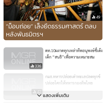
ส่งเอกสารแจ้งว่า มีคนจะปฏิวัติ และจ้องจะล้มรัฐบาลว่า หากเรื่อง
นี้มีมูล อยากจะให้นายกรัฐมนตรีได้ดำเนินการไปตามกฎหมาย
49
และไม่ควรที่จะแสดงในที่สาธารณะ เพราะจะทำให้เกิดปัญหา
“ม็อบถ่อย” เล็งยึดธรรมศาสตร์ ตลบ
ความไม่มั่นใจของชาวโลก และจะสร้างให้เกิดความขัดแย้ง
ทางการเมือง เนื่องจากจะมีการกล่าวหากันไปมา ดังนั้นในวันนี้
หลังพันธมิตรฯ
แทนที่รัฐบาลจะยุ่งอยู่กับทุกข์ของตัวเอง ควรที่จะรีบไปดูปัญหา
ที่เป็นทุกข์ของประชาชนจะดีกว่า
ตท.10ผงาดทุกเหล่าทัพอนุพงษ์ชี้เด้ง
เด็ก “สนธิ”เพื่อความเหมาะสม
“อยากให้ท่านนายกรัฐมนตรี พยายามลดการสร้างเงื่อนไขความ
336
ขัดแย้งทางการเมือง และเร่งแก้ไขปัญหาของประเทศ และ
ประชาชน เพราะตอนนี้ฝ่ายค้านพยายามหลีกเลี่ยงที่จะจุด
กมธ.ทหารปล่อยเต่าทะเลปลดทุกข์
ประเด็นทางการเมือง เพราะรู้ว่าต้องการที่จะให้รัฐบาลเร่งแก้
ปล่อยโศกให้ทหารกองทัพไทย
ปัญหาที่ประชาชนรอคอยมานาน โดยเฉพาะคาดหวังจากรัฐบาล
42
ที่มาจากการเลือกตั้ง ท่านนายกฯ น่าที่จะเดินไปในแนวนี้ จะเป็น
แสดงเพิ่มเติม
ประโยชน์กับรัฐบาลเอง”นายอภิสิทธิ์ กล่าว
ทหารเตรียมแผนเผชิญเศรษฐกิจ