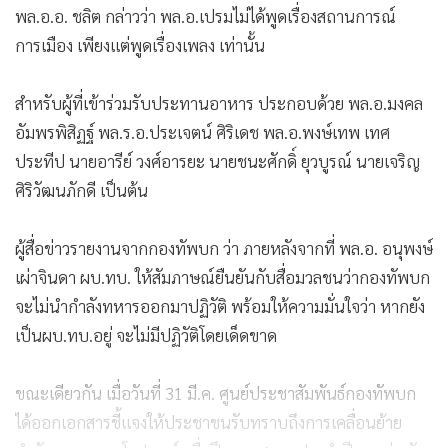
พล.อ.อ. ชลิต กล่าวว่า พล.อ.เปรมไม่ได้พูดเรื่องสถานการณ์
การเมือง เพียงแต่พูดเรื่องเพลง เท่านั้น
สำหรับผู้ที่เข้าร่วมรับประทานอาหาร ประกอบด้วย พล.อ.มงคล
อัมพรพิสิฏฐ์ พล.ร.อ.ประเจตน์ ศิริเดช พล.อ.พงษ์เทพ เทศ
ประทีป นายอารีย์ วงศ์อารยะ นายชนะศักดิ์ ยุวบูรณ์ นายเจริญ
ศิริวัฒนภักดี เป็นต้น
ผู้สื่อข่าวรายงานจากกองทัพบก ว่า ภายหลังจากที่ พล.อ. อนุพงษ์
เผ่าจินดา ผบ.ทบ. ให้สัมภาษณ์ยืนยันกับสื่อมวลชนว่ากองทัพบก
จะไม่นำกำลังทหารออกมาปฏิวัติ พร้อมให้ความมั่นใจว่า หากยัง
เป็นผบ.ทบ.อยู่ จะไม่มีปฏิวัติโดยเด็ดขาด
ขณะเดียวกัน เมื่อวันที่ 31 มี.ค. ศูนย์ประชาสัมพันธ์กองทัพบก
ได้ออกเอกสารชี้แจงให้ประชาชนรับทราบถึงการเคลื่อนย้าย