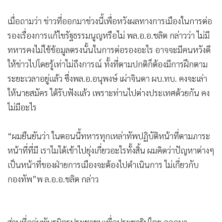
•
เกม
เมื่อถามว่า ข่าวที่ออกมาช่วงนี้เพื่อหวังผลทางการเมืองในการต่อ
•
วิทยาศาสตร์
รองเรื่องการแก้ไขรัฐธรรมนูญหรือไม่ พล.อ.อ.ชลิต กล่าวว่า ไม่มี
•
SMEs
ทหารคงไม่ใช้ข้อมูลตรงนั้นในการต่อรองอะไร อาจจะมีคนหวังดี
•
หุ้น
ให้ข่าวไปโดยรู้เท่าไม่ถึงการณ์ ทั้งที่ตามปกติก็ต้องมีการฝึกตาม
•
อินโดจีน
ระยะเวลาอยู่แล้ว ซึ่งพล.อ.อนุพงษ์ เผ่าจินดา ผบ.ทบ. คงจะเล่า
•
กองทุนรวม
ให้นายสมัคร ได้รับฟังแล้ว เพราะท่านไปต่างประเทศด้วยกัน คง
•
Celeb Online
ไม่มีอะไร
•
Factcheck
•
ญี่ปุ่น
“ผมยืนยันว่า ในตอนนี้ทหารทุกเหล่าทัพปฏิบัติหน้าที่ตามภาระ
•
News1
หน้าที่ที่มี เราไมได้เข้าไปยุ่งเกี่ยวอะไรทั้งสิ้น ผมคิดว่าปัญหาต่างๆ
•
Gotomanager
เป็นหน้าที่ของฝ่ายการเมืองจะต้องไปดำเนินการ ไม่เกี่ยวกับ
กองทัพ”พ ล.อ.อ.ชลิต กล่าว