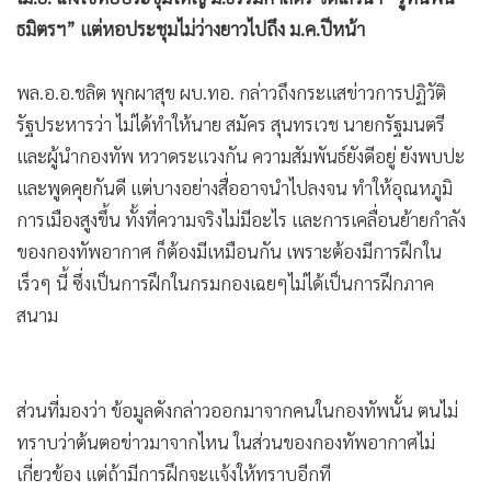
•
Good health & Well-being
ธมิตรฯ” แต่หอประชุมไม่ว่างยาวไปถึง ม.ค.ปีหน้า
•
Green Innovation & SD
•
Management & HR
พล.อ.อ.ชลิต พุกผาสุข ผบ.ทอ. กล่าวถึงกระแสข่าวการปฏิวัติ
•
MGR Live
รัฐประหารว่า ไม่ได้ทำให้นาย สมัคร สุนทรเวช นายกรัฐมนตรี
•
Infographic
และผู้นำกองทัพ หวาดระแวงกัน ความสัมพันธ์ยังดีอยู่ ยังพบปะ
•
การเมือง
และพูดคุยกันดี แต่บางอย่างสื่ออาจนำไปลงจน ทำให้อุณหภูมิ
•
ท่องเที่ยว
การเมืองสูงขึ้น ทั้งที่ความจริงไม่มีอะไร และการเคลื่อนย้ายกำลัง
•
กีฬา
ของกองทัพอากาศ ก็ต้องมีเหมือนกัน เพราะต้องมีการฝึกใน
•
ต่างประเทศ
เร็วๆ นี้ ซึ่งเป็นการฝึกในกรมกองเฉยๆไม่ได้เป็นการฝึกภาค
•
Special Scoop
สนาม
•
เศรษฐกิจ-ธุรกิจ
•
จีน
•
ชุมชน-คุณภาพชีวิต
ส่วนที่มองว่า ข้อมูลดังกล่าวออกมาจากคนในกองทัพนั้น ตนไม่
•
ทราบว่าต้นตอข่าวมาจากไหน ในส่วนของกองทัพอากาศไม่
อาชญากรรม
เกี่ยวข้อง แต่ถ้ามีการฝึกจะแจ้งให้ทราบอีกที
•
Motoring