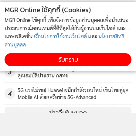
MGR Online ใช้คุกกี้ (Cookies)
ข่าวในหมวดล่าสุด
MGR Online ใช้คุกกี้ เพื่อจัดการข้อมูลส่วนบุคคลเพื่อนำเสนอ
ประสบการณ์คอนเทนต์ที่ดีที่สุดให้กับผู้อ่านบนเว็บไซต์ และ
'ดีอี' ลัดคิว MFA เข้า ครม. สกัดข้อมูลรั่ว ปมรหัสผ่านหลุด
1
Dark Web
แอพพลิเคชั่น
เงื่อนไขการใช้งานเว็บไซต์
และ
นโยบายสิทธิ
ส่วนบุคคล
2
รับทราบ
เกมต่อเวลา 'หมอสรณ' สะดุด! ศาลไม่รับฟ้องปม
3
คุณสมบัติประธาน กสทช.
5G แรงไม่พอ! Huawei ผนึกกำลังรอบใหม่ เข็นไทยสู่ยุค
4
Mobile AI ด้วยเครือข่าย 5G-Advanced
ข่าวอื่นในหมวด