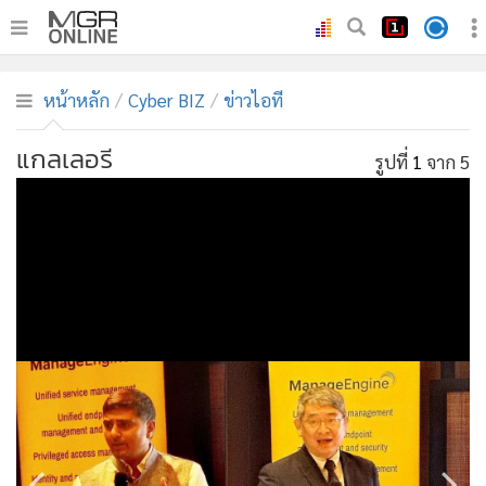
•
หน้าหลัก
หน้าหลัก
Cyber BIZ
ข่าวไอที
•
ทันเหตุการณ์
•
ภาคใต้
แกลเลอรี
รูปที่
1
จาก 5
•
ภูมิภาค
•
Online Section
•
บันเทิง
•
ผู้จัดการรายวัน
•
คอลัมนิสต์
•
ละคร
•
CbizReview
•
Cyber BIZ
•
ผู้จัดกวน