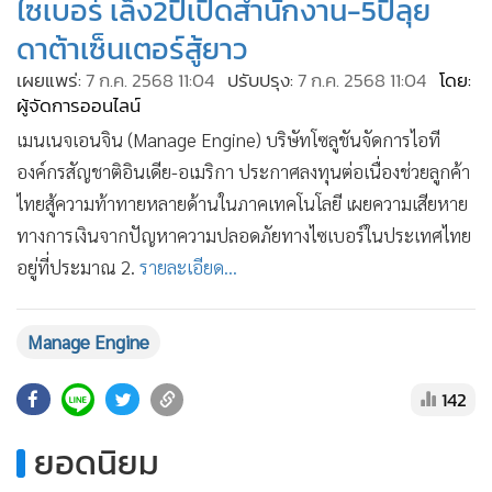
ไซเบอร์ เล็ง2ปีเปิดสำนักงาน-5ปีลุย
•
เกม
ดาต้าเซ็นเตอร์สู้ยาว
•
วิทยาศาสตร์
เผยแพร่:
7 ก.ค. 2568 11:04
ปรับปรุง:
7 ก.ค. 2568 11:04
โดย:
•
SMEs
ผู้จัดการออนไลน์
•
หุ้น
เมนเนจเอนจิน (Manage Engine) บริษัทโซลูชันจัดการไอที
•
อินโดจีน
องค์กรสัญชาติอินเดีย-อเมริกา ประกาศลงทุนต่อเนื่องช่วยลูกค้า
•
กองทุนรวม
ไทยสู้ความท้าทายหลายด้านในภาคเทคโนโลยี เผยความเสียหาย
•
Celeb Online
ทางการเงินจากปัญหาความปลอดภัยทางไซเบอร์ในประเทศไทย
•
Factcheck
อยู่ที่ประมาณ 2.
รายละเอียด...
•
ญี่ปุ่น
•
News1
Manage Engine
•
Gotomanager
142
ยอดนิยม