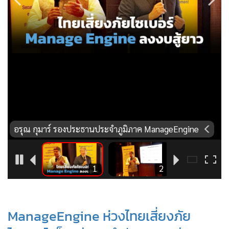
•
Good health & Well-being
•
Green Innovation & SD
•
Management & HR
•
MGR Live
•
Infographic
•
การเมือง
•
ท่องเที่ยว
•
กีฬา
•
ต่างประเทศ
อรุณ กุมาร์ รองประธานประจำภูมิภาค ManageEngine
•
Special Scoop
•
เศรษฐกิจ-ธุรกิจ
5
1
2
•
จีน
•
ชุมชน-คุณภาพชีวิต
•
อาชญากรรม
ManageEngine ห่วงไทยเสี่ยงภัย
•
Motoring