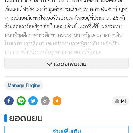
ไซเบอร์ ประธานกรรมการบริหาร บริษัท เอซิส โปรเฟสชันนัล
เซ็นเตอร์ จำกัด เผยว่า มูลค่าความเสียหายทางการเงินจากปัญหา
ความปลอดภัยทางไซเบอร์ในประเทศไทยอยู่ที่ประมาณ 2.5 พัน
ล้านดอลลาร์สหรัฐฯ ต่อปี และ 3 อันดับแรกที่ได้รับผลกระทบ
หนักที่สุดคือภาคการศึกษา หน่วยงานภาครัฐ และภาคการเงิน
โดยเฉพาะการศึกษาและหน่วยงานภาครัฐรวมกัน จะคิดเป็น
มากกว่าครึ่งหนึ่งของภัยคุกคามทางไซเบอร์ทั้งหมด
แสดงเพิ่มเติม
“นอกจากนี้ ยังมีการโจมตีจากประเทศเพื่อนบ้าน และความเสี่ยง
ในห่วงโซ่อุปทาน (supply chain risk) เราจำเป็นต้องยกระดับ
Manage Engine
ทักษะ (upskill) และปรับทักษะใหม่ (reskill) ของบุคลากร มิ
ฉะนั้นอาจส่งผลกระทบต่อตำแหน่งงานในอนาคต”
141
ยอดนิยม
อ่านเพิ่มเติม