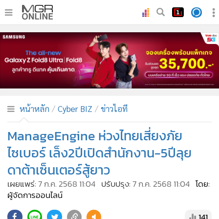
•
หน้าหลัก
•
ทันเหตุการณ์
•
ภาคใต้
•
ภูมิภาค
•
Online Section
หน้าหลัก
Cyber BIZ
ข่าวไอที
•
บันเทิง
•
ผู้จัดการรายวัน
ManageEngine ห่วงไทยเสี่ยงภัย
•
คอลัมนิสต์
ไซเบอร์ เล็ง2ปีเปิดสำนักงาน-5ปีลุย
•
ละคร
ดาต้าเซ็นเตอร์สู้ยาว
•
CbizReview
เผยแพร่:
7 ก.ค. 2568 11:04
ปรับปรุง:
7 ก.ค. 2568 11:04
โดย:
•
Cyber BIZ
ผู้จัดการออนไลน์
•
ผู้จัดกวน
141