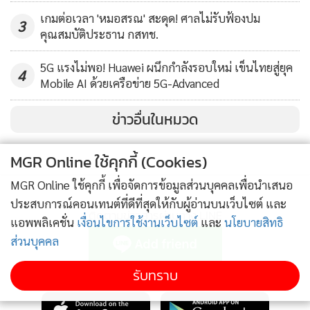
โดยบางองค์กรขนาดใหญ่ในไทยตัดสินใจเปลี่ยนระบบเดิม ขณะ
เกมต่อเวลา 'หมอสรณ' สะดุด! ศาลไม่รับฟ้องปม
3
ที่ธุรกิจขนาดเล็กและขนาดกลาง เริ่มต้นใช้ Manage Engine
คุณสมบัติประธาน กสทช.
จากการเป็นเครื่องมือฟรี และเริ่มลงทุนเมื่อธุรกิจเติบโต” อรุณ
5G แรงไม่พอ! Huawei ผนึกกำลังรอบใหม่ เข็นไทยสู่ยุค
กล่าว
4
Mobile AI ด้วยเครือข่าย 5G-Advanced
ข่าวอื่นในหมวด
MGR Online ใช้คุกกี้ (Cookies)
MGR Online ใช้คุกกี้ เพื่อจัดการข้อมูลส่วนบุคคลเพื่อนำเสนอ
ประสบการณ์คอนเทนต์ที่ดีที่สุดให้กับผู้อ่านบนเว็บไซต์ และ
ติดตามข่าวสารผ่านทาง LINE
แอพพลิเคชั่น
เงื่อนไขการใช้งานเว็บไซต์
และ
นโยบายสิทธิ
ส่วนบุคคล
รับทราบ
MGR Online Application