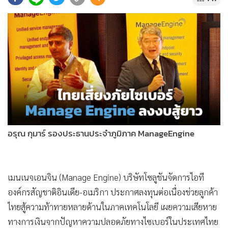
•
Good health & Well-being
•
Green Innovation & SD
•
Management & HR
•
MGR Live
•
Infographic
•
การเมือง
•
ท่องเที่ยว
•
กีฬา
•
ต่างประเทศ
อรุณ กุมาร์ รองประธานประจำภูมิภาค ManageEngine
•
Special Scoop
•
เศรษฐกิจ-ธุรกิจ
•
จีน
เมนเนจเอนจิน (Manage Engine) บริษัทโซลูชันจัดการไอที
•
ชุมชน-คุณภาพชีวิต
องค์กรสัญชาติอินเดีย-อเมริกา ประกาศลงทุนต่อเนื่องช่วยลูกค้า
•
อาชญากรรม
ไทยสู้ความท้าทายหลายด้านในภาคเทคโนโลยี เผยความเสียหาย
•
Motoring
ทางการเงินจากปัญหาความปลอดภัยทางไซเบอร์ในประเทศไทย