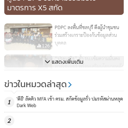
มาตรการ X5 สกัด
ข้อมูลของลูกค้าไม่ตกอยู่ภายใต้การดูแลของบริษัท AI อื่น และ
สร้างโมเดล AI ของตัวเองเพื่อความสบายใจขององค์กร
PDPC ลงพื้นที่ชลบุรี ดึงผู้นำชุมชน
*** ตลาดไทยไปต่อ
ร่วมสร้างเกราะป้องกันข้อมูลส่วน
บุคคล
126
สำหรับประเทศไทย Manage Engine มีพันธมิตรในไทย 2 รายที่
ทำงานร่วมกันมานาน และมี Reseller หรือบริษัท SI มากกว่า 10
“ประเสริฐ” ย้ำ รบ.เข้มความมั่นคง
แสดงเพิ่มเติม
รายในตลาด คาดว่าทีมเหล่านี้จะมีการขยายเพิ่มและแข็งแกร่ง
ทางไซเบอร์ พร้อมเสริมนโยบายหลัง
ขึ้นผ่านการฝึกอบรมทางเทคนิค รวมถึงการทำโครงการร่วมมือ
ไทยขยับ 7 อันดับความปลอดภัย
52
ข่าวในหมวดล่าสุด
กับสถาบันการศึกษาเพื่อสร้างบุคลากรแห่งอนาคตจาก
ปตท.แกร่ง! ครองอันดับ 1 ในไทย
ประเทศไทย และทำงานร่วมกับภาครัฐด้วย
และ 2 ใน Southeast Asia เป็นปีที่
'ดีอี' ลัดคิว MFA เข้า ครม. สกัดข้อมูลรั่ว ปมรหัสผ่านหลุด
1
2 จาก Fortune
Dark Web
“พฤติกรรมการนำไปใช้งานขององค์กรไทยที่เป็นลูกค้า Manage
114
Engine มีทั้งแบบที่เปลี่ยนมาใช้โซลูชัน Manage Engine แทน
2
ระบบเดิม และแบบเริ่มต้นใช้งานใหม่ (greenfield investment)