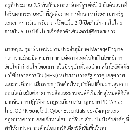
อยู่ที่ประมาณ 2.5 พันล้านดอลลาร์สหรัฐฯ ต่อปี 3 อันดับแรกที่
•
เกม
ได้รับผลกระทบหนักที่สุดคือภาคการศึกษา หน่วยงานภาครัฐ
•
วิทยาศาสตร์
และภาคการเงิน พร้อมวางโร้ดแม็ป 2 ปีเปิดสำนักงานในไทย
•
SMEs
สานฝัน 5-10 ปีดันโปรเจ็กต์ดาต้าเซ็นเตอร์สู้ศึกระยะยาว
•
หุ้น
•
อินโดจีน
นายอรุณ กุมาร์ รองประธานประจำภูมิภาค ManageEngine
•
กองทุนรวม
กล่าวว่าแม้จะมีความท้าทาย แต่ตลาดเทคโนโลยีในไทยมีการ
•
Celeb Online
เติบโตที่น่าสนใจ โดยเฉพาะในปัจจุบันที่ไทยนำเทคโนโลยีดิจิทัล
•
Factcheck
มาใช้ในภาคการเงิน (BFSI) หน่วยงานภาครัฐ การดูแลสุขภาพ
•
ญี่ปุ่น
และการศึกษา เนื่องจากธุรกิจส่วนใหญ่กำลังเปลี่ยนผ่านสู่ระบบ
•
News1
ออนไลน์ แม้แต่ภาคการผลิตและยานยนต์ก็เริ่มเข้าสู่โหมดดิจิทัล
•
Gotomanager
มากขึ้น การปฏิบัติตามกฎระเบียบ เช่น กฎหมาย PDPA ของ
ไทย, GDPR ของยุโรป, Cyber Essentials ของอังกฤษ และ
กฎหมายความปลอดภัยทางไซเบอร์อื่นๆ ล้วนเป็นปัจจัยสำคัญที่
ทำให้งบประมาณด้านไซเบอร์ซีเคียวริตี้เพิ่มขึ้นในทุก