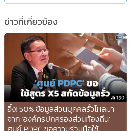
ข่าวที่เกี่ยวข้อง
ปริญญา หอมเอนก ผู้เชี่ยวชาญด้านความมั่นคงปลอดภัย
ไซเบอร์ ประธานกรรมการบริหาร บริษัท เอซิส โปรเฟสชันนัล
เซ็นเตอร์ จำกัด
ในภาวะที่องค์กรไทยกำลังเร่งสู่การเปลี่ยนผ่านสู่ดิจิทัลและ
กระแส AI ยักษ์ใหญ่อย่าง Manage Engine จึงย้ำว่าไทยไม่ควร
190
ลืมปัจจัยด้านความเป็นส่วนตัวของข้อมูลและกฎระเบียบต่างๆ
อึ้ง! 50% ข้อมูลส่วนบุคคลรั่วไหลมา
นี่เองเป็นเหตุผลที่ Manage Engine ลงทุนสร้างศูนย์ข้อมูล
จาก 'องค์กรปกครองส่วนท้องถิ่น'
(Data Center) ของตัวเองและเสนอทางเลือกให้ลูกค้าสามารถติด
ศูนย์ PDPC ขอความร่วมมือใช้
ตั้งระบบแบบ On-premise หรือใช้งานบนคลาวด์ได้ เพื่อให้