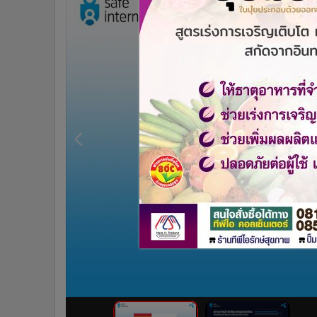
•
Management & HR
•
MGR Live
•
Infographic
•
การเมือง
•
ท่องเที่ยว
•
กีฬา
•
ต่างประเทศ
•
Special Scoop
•
เศรษฐกิจ-ธุรกิจ
•
จีน
•
ชุมชน-คุณภาพชีวิต
•
อาชญากรรม
•
Motoring
•
เกม
•
วิทยาศาสตร์
•
SMEs
•
หุ้น