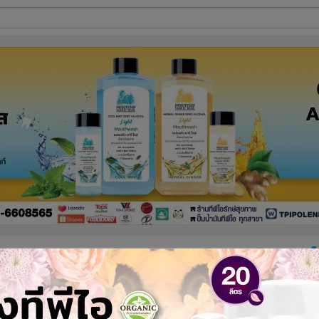
ี่ใช้
ine
้นสูง
รูปที่
1
จาก 2