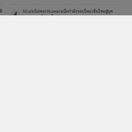
ติ
5G แรงไม่พอ! Huawei ผนึกกำลังรอบใหม่ เข็นไทยสู่ยุค
4
Mobile AI ด้วยเครือข่าย 5G-Advanced
วอื่นในหมวด
MGR Online Application
E
ยการใช้คุกกี้
ข้อกำหนดและเงื่อนไขการใช้บริการ
นโยบายการใช้ข้อมูล Fa
© 2014-2026 mgronline.com. All rights reserved.