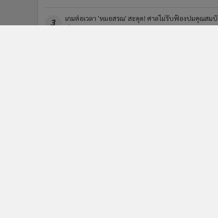
เกมต่อเวลา 'หมอสรณ' สะดุด! ศาลไม่รับฟ้องปมคุณสมบั
3
ประธาน กสทช.
ข่า
ติดตามข่าวสารผ่านทาง LIN
นโยบายความเป็นส่วนตัว
นโยบา