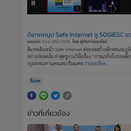
•
อินโดจีน
1
2
•
กองทุนรวม
•
Celeb Online
•
Factcheck
ดีแทคหนุน Safe Internet ชู SOGIESC 
•
ญี่ปุ่น
เผยแพร่:
3 ก.ย. 2563 10:59
โดย: ผู้จัดการออนไลน์
•
News1
ดีแทคเดินหน้า Safe Internet ต่อยอดสร้างทักษะและภูม
•
Gotomanager
อย่างปลอดภัย ล่าสุดชูงานวิจัยเรื่อง “การแกล้งกันของเด
กรุงเทพมหานครและปริมณฑล
รายละเอียด...
ดีแทค
ข่าวที่เกี่ยวข้อง