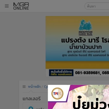
เลือกเครื่องมือท
•
หน้าหลัก
ค้นหา
•
ทันเหตุการณ์
Google
•
ภาคใต้
•
ภูมิภาค
MGR Onl
•
Online Section
ค้นหาขั
•
บันเทิง
•
ผู้จัดการรายวัน
•
คอลัมนิสต์
•
ละคร
•
CbizReview
•
Cyber BIZ
หน้าหลัก
Cyber BIZ
ข่าวไอที
•
ผู้จัดกวน
•
Good health & Well-being
แกลเลอรี
•
Green Innovation & SD