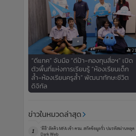
2
“ดีแทค” จับมือ “ดีป้า-กองทุนสื่อฯ” เปิด
ตัวพื้นที่แห่งการเรียนรู้ “ห้องเรียนเด็ก
ล้ำ-ห้องเรียนครูล้ำ” พัฒนาทักษะชีวิต
ดิจิทัล
ข่าวในหมวดล่าสุด
'ดีอี' ลัดคิว MFA เข้า ครม. สกัดข้อมูลรั่ว ปมรหัสผ่านหลุด
1
Dark Web