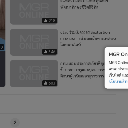
ดีแทคจับมือดีป้า-กองทุนสื่อฯ
พัฒนาทักษะชีวิตดิจิทัล
218
dtac ร่วมเปิดวงจร Sextortion
กระบวนการล่วงละเมิดทางเพศบน
โลกออนไลน์
10
346
MGR Onli
MGR Online 
กทม.มอบประกาศเกียรติคุณ
เสนอ ประสบก
ข้าราชการครูและบุคลากรทางการ
เว็บไซต์ แ
ศึกษาผู้เกษียณอายุราชการ ปี 63
นโยบายสิทธ
603
2