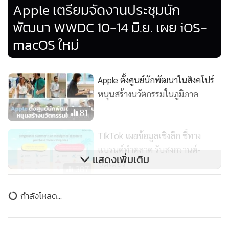
Apple เตรียมจัดงานประชุมนัก
ของตนสำหรับ AI PC อีกทั้งพันธมิตรอื่นๆ ที่ผ่านการรับรองจะ
พัฒนา WWDC 10-14 มิ.ย. เผย iOS-
สามารถเข้าถึง Open Labs ของ Intel ซึ่งพวกเขาจะได้รับการ
macOS ใหม่
สนับสนุนทางเทคนิคและการพัฒนาร่วมกันในด้านวิศวกรรมใน
ช่วงแรกของการพัฒนาโซลูชันฮาร์ดแวร์และแพลตฟอร์มของตน
Apple ตั้งศูนย์นักพัฒนาในสิงคโปร์
ขณะเดียวกัน อินเทลยังได้จัดเตรียมฮาร์ดแวร์อ้างอิงเพื่อให้
หนุนสร้างนวัตกรรมในภูมิภาค
พันธมิตรผู้จำหน่ายฮาร์ดแวร์อิสระ ที่มีคุณสมบัติเหมาะสม
81
สามารถทดสอบและเพิ่มประสิทธิภาพเทคโนโลยี เพื่อให้ทำงาน
ได้อย่างมีประสิทธิภาพมากที่สุดเท่าที่จะเป็นไปได้เมื่อถึงเวลาที่
TikTok เผยข้อมูลเชิงลึก ชี้ทาง
เปิดตัว
แบรนด์ทำตลาด รับสงกรานต์-
แสดงเพิ่มเติม
ซัมเมอร์
387
อินเทลกางโรดแมปสู้ศึกชิปยุค
กำลังโหลด...
Siliconomy การันตีช่วยทุกคนนำ AI
ไปได้ทุกที่
157