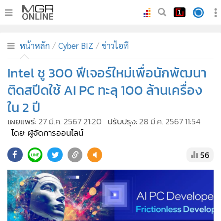
•
หน้าหลัก
หน้าหลัก
Cyber BIZ
ข่าวไอที
•
ทันเหตุการณ์
•
Intel ชู 300 ฟีเจอร์ใหม่เพื่อนักพัฒนา
ภาคใต้
•
ภูมิภาค
ติดสปีดใช้ AI PC ทะลุ 100 ล้านเครื่อง
•
Online Section
ใน 2 ปี
•
บันเทิง
เผยแพร่:
27 มี.ค. 2567 21:20
ปรับปรุง:
28 มี.ค. 2567 11:54
•
ผู้จัดการรายวัน
โดย: ผู้จัดการออนไลน์
•
คอลัมนิสต์
56
•
ละคร
•
CbizReview
•
Cyber BIZ
•
ผู้จัดกวน