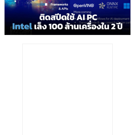
•
Good health & Well-being
•
Green Innovation & SD
•
Management & HR
•
MGR Live
•
Infographic
•
การเมือง
•
ท่องเที่ยว
•
กีฬา
•
ต่างประเทศ
•
Special Scoop
•
เศรษฐกิจ-ธุรกิจ
•
จีน
•
ชุมชน-คุณภาพชีวิต
•
อาชญากรรม
•
Motoring