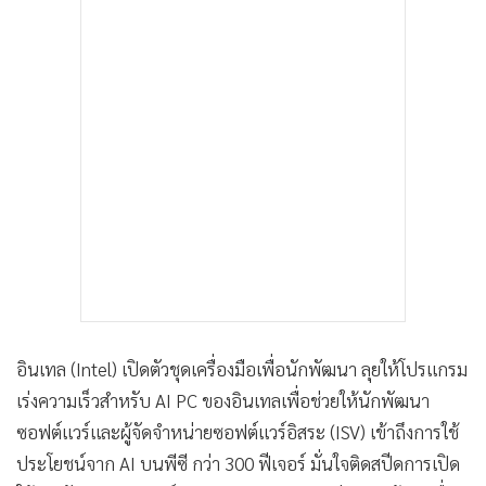
•
เกม
•
วิทยาศาสตร์
•
SMEs
•
หุ้น
•
อินโดจีน
•
กองทุนรวม
•
Celeb Online
•
Factcheck
•
ญี่ปุ่น
•
News1
•
Gotomanager
อินเทล (Intel) เปิดตัวชุดเครื่องมือเพื่อนักพัฒนา ลุยให้โปรแกรม
เร่งความเร็วสำหรับ AI PC ของอินเทลเพื่อช่วยให้นักพัฒนา
ซอฟต์แวร์และผู้จัดจําหน่ายซอฟต์แวร์อิสระ (ISV) เข้าถึงการใช้
ประโยชน์จาก AI บนพีซี กว่า 300 ฟีเจอร์ มั่นใจติดสปีดการเปิด