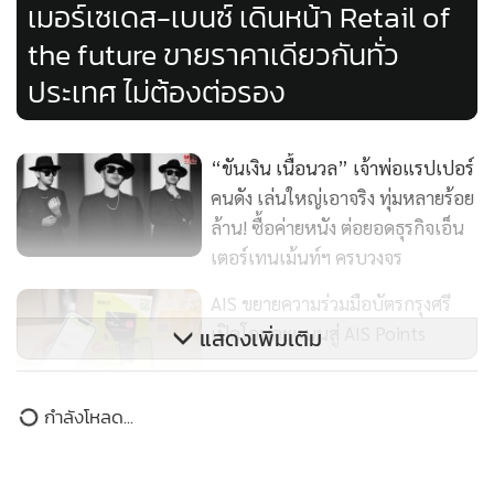
เมอร์เซเดส-เบนซ์ เดินหน้า Retail of
the future ขายราคาเดียวกันทั่ว
ประเทศ ไม่ต้องต่อรอง
“ขันเงิน เนื้อนวล” เจ้าพ่อแรปเปอร์
คนดัง เล่นใหญ่เอาจริง ทุ่มหลายร้อย
ล้าน! ซื้อค่ายหนัง ต่อยอดธุรกิจเอ็น
เตอร์เทนเม้นท์ฯ ครบวงจร
AIS ขยายความร่วมมือบัตรกรุงศรี
เปิดโอนคะแนนสู่ AIS Points
แสดงเพิ่มเติม
กำลังโหลด...
อมารี วอเตอร์เกท กรุงเทพฯ คว้า 3
รางวัลใหญ่ใน เวทีอันทรงเกียรติ
Haute Grandeur Global Awards