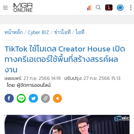
•
หน้าหลัก
•
หน้าหลัก
ทันเหตุการณ์
Cyber BIZ
ข่าวไอที
ไอที
•
ภาคใต้
TikTok ใช้โมเดล Creator House เปิด
•
ภูมิภาค
ทางครีเอเตอร์ใช้พื้นที่สร้างสรรค์ผล
•
Online Section
งาน
•
บันเทิง
เผยแพร่:
27 ก.ย. 2566 14:19
ปรับปรุง:
27 ก.ย. 2566 15:13
•
ผู้จัดการรายวัน
โดย: ผู้จัดการออนไลน์
•
คอลัมนิสต์
•
ละคร
•
CbizReview
•
Cyber BIZ
•
ผู้จัดกวน