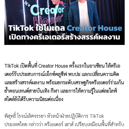
•
Good health & Well-being
•
Green Innovation & SD
•
Management & HR
•
MGR Live
•
Infographic
•
การเมือง
•
ท่องเที่ยว
•
กีฬา
TikTok เปิดพื้นที่ Creator House ครั้งแรกในอาเซียน ให้ครีเอ
•
ต่างประเทศ
เตอร์รับประสบการณ์เอ็กซ์คลูซีฟ พบปะ แลกเปลี่ยนความคิด
•
Special Scoop
และสร้างสรรค์ผลงาน พร้อมยกระดับเศรษฐกิจครีเอเตอร์ร่วมกัน
•
เศรษฐกิจ-ธุรกิจ
ย้ำคอนเทนต์สายบันเทิง กีฬา และการให้ความรู้ในแต่ละไลฟ์
•
จีน
สไตล์ยังได้รับความนิยมต่อเนื่อง
•
ชุมชน-คุณภาพชีวิต
พิสุทธิ์ โรจน์เลิศจรรยา หัวหน้าฝ่ายปฏิบัติการ TikTok
•
อาชญากรรม
ประเทศไทย กล่าวว่า ครีเอเตอร์ เฮาส์ เปรียบเหมือนพื้นที่สำหรับ
•
Motoring