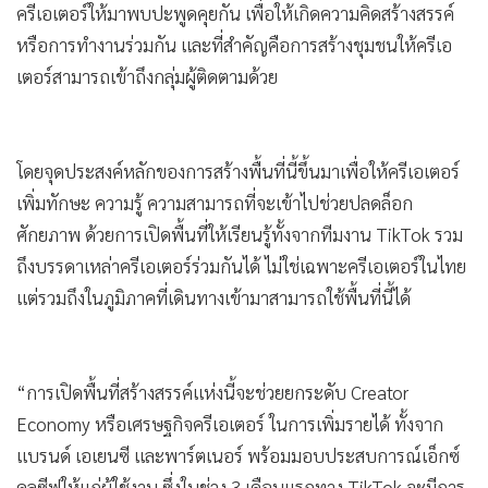
ครีเอเตอร์ให้มาพบปะพูดคุยกัน เพื่อให้เกิดความคิดสร้างสรรค์
•
เกม
หรือการทำงานร่วมกัน และที่สำคัญคือการสร้างชุมชนให้ครีเอ
•
วิทยาศาสตร์
เตอร์สามารถเข้าถึงกลุ่มผู้ติดตามด้วย
•
SMEs
•
หุ้น
•
อินโดจีน
โดยจุดประสงค์หลักของการสร้างพื้นที่นี้ขึ้นมาเพื่อให้ครีเอเตอร์
•
กองทุนรวม
เพิ่มทักษะ ความรู้ ความสามารถที่จะเข้าไปช่วยปลดล็อก
•
Celeb Online
ศักยภาพ ด้วยการเปิดพื้นที่ให้เรียนรู้ทั้งจากทีมงาน TikTok รวม
•
Factcheck
ถึงบรรดาเหล่าครีเอเตอร์ร่วมกันได้ ไม่ใช่เฉพาะครีเอเตอร์ในไทย
•
ญี่ปุ่น
แต่รวมถึงในภูมิภาคที่เดินทางเข้ามาสามารถใช้พื้นที่นี้ได้
•
News1
•
Gotomanager
“การเปิดพื้นที่สร้างสรรค์แห่งนี้จะช่วยยกระดับ Creator
Economy หรือเศรษฐกิจครีเอเตอร์ ในการเพิ่มรายได้ ทั้งจาก
แบรนด์ เอเยนซี และพาร์ตเนอร์ พร้อมมอบประสบการณ์เอ็กซ์
คลูซีฟให้แก่ผู้ใช้งาน ซึ่งในช่วง 3 เดือนแรกทาง TikTok จะมีการ